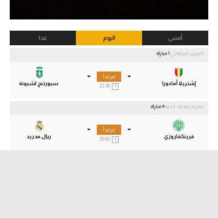
أمس
اليوم
غدا
الدوري البرتغالي
1 مباراة
-
-
لم تبدأ
إشتريلا أمادورا
سبورتنج لشبونة
22:30
مباريات ودية - أندية
4 مباراة
-
-
لم تبدأ
فرينكفاروزي
ريال مدريد
20:00
-
-
لم تبدأ
مانشستر يونايتد
باريس سان جيرمان
18:00
-
-
لم تبدأ
برشلونة
نوتنجهام فورست
22:00