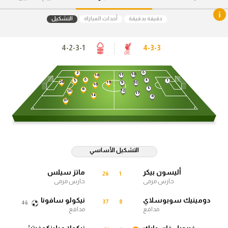
آراء حرة
دقيقة بدقيقة
أحداث المباراة
التشكيل
ركن الألعاب
4-2-3-1
4-3-3
بطولات
8
3
10
11
16
8
4
1
5
26
19
9
38
أمريكا 2026
10
5
6
18
31
17
14
6
37
الدوري المصري
الدوري الإنجليزي الممتاز
التشكيل الأساسي
الدوري الإسباني
أليسون بيكر
ماتز سيلس
26
1
الدوري الإيطالي
حارس مرمى
حارس مرمى
دومينيك سوبوسلاي
نيكولو سافونا
الدوري الألماني
37
8
46
مدافع
مدافع
الدوري الفرنسي
فيرجيل فان دايك
نيكولا ميلينكوفيتش