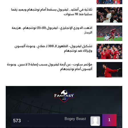
ثلاثية في أنفليد.. ليفربول يسقط أمام نونتجهام ويعيد رقما
سلبيا منذ 10 سنوات
انتهت الدوري الإنجليزي - ليفربول (0)-(3) نوتنجهام.. هزيمة
الريدز
تشكيل ليفربول - الظهور الـ 300 لـ صلاح.. وعودة أليسون
وإيزاك ضد نوتنجهام
مؤتمر سلوت - عن أزمة ليفربول بسبب إصابة 3 لاعبين.. وعودة
أليسون أمام نوتينجهام