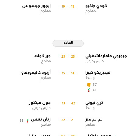
كودي جاكبو
إيجور جيسوس
19
18
سعودي في الجول
مهاجم
مهاجم
الدوري الإنجليزي
الدوري الإسباني
البدلاء
دوري أبطال أوروبا
جيورجي مامارداشفيلي
جير كونها
القسم الثاني
23
25
حارس مرمى
مدافع
رياضات أخرى
فيديريكو كييزا
أرنود كاليمويندو
15
14
وسط
مهاجم
أمم إفريقيا
87
68
كرة السلة الأمريكية
تري نيوني
جون فيكتور
13
42
كرة سلة
وسط
حارس مرمى
كرة يد
جو جوميز
ريان ييتس
22
2
86
مدافع
مدافع
كرة طائرة
هوجو إيكيتيكي
جيمس مكاتي