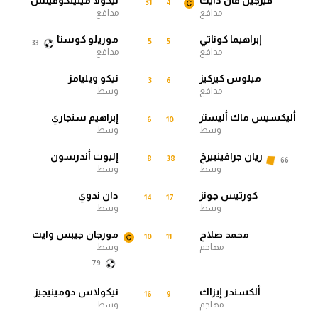
31
4
مدافع
مدافع
الدوري السعودي للمحترفين
إبراهيما كوناتي
موريلو كوستا
5
5
33
مدافع
مدافع
دوري أبطال أوروبا
ميلوس كيركيز
نيكو ويليامز
3
6
مدافع
وسط
دوري أبطال إفريقيا
أليكسيس ماك أليستر
إبراهيم سنجاري
6
10
كل البطولات
وسط
وسط
ريان جرافينبيرخ
إليوت أندرسون
8
38
66
وسط
وسط
أقسام
كورتيس جونز
دان ندوي
الكرة المصرية
14
17
وسط
وسط
الدوري المصري
محمد صلاح
مورجان جيبس وايت
10
11
مهاجم
وسط
الكرة الأوروبية
79
الكرة الإفريقية
ألكسندر إيزاك
نيكولاس دومينيجيز
16
9
مهاجم
وسط
منتخب مصر