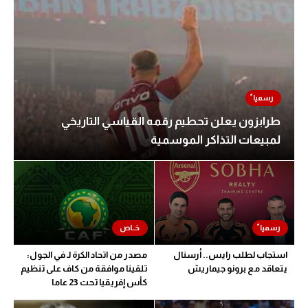
تحليل في الجول
حكايات في الجول
كويز في الجول
فيديو في الجول
طرابزون يعلن تحطيم رقمه القياسي التاريخي
لمبيعات التذاكر الموسمية
استجاب لطلب رايس.. أرسنال
مصدر من اتحاد الكرة لـ في الجول:
يتعاقد مع برونو جيماريش
تلقينا موافقة من كاف على تنظيم
كأس إفريقيا تحت 23 عاما