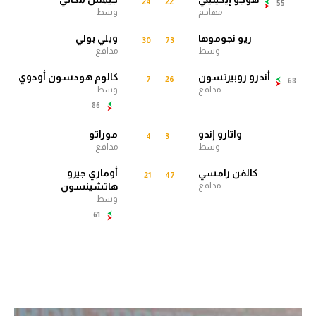
24
22
55
مهاجم
وسط
الوطن العربي
ريو نجوموها
ويلي بولي
30
73
في المونديال
وسط
مدافع
رياضة نسائية
أندرو روبيرتسون
كالوم هودسون أودوي
7
26
68
مدافع
وسط
آسيا
86
أمريكا
واتارو إندو
موراتو
4
3
وسط
مدافع
ركن الألعاب
كالفن رامسي
أوماري جيرو
21
47
مدافع
هاتشينسون
وسط
أقسام خاصة
61
Gamers
ميركاتو
تحقيق في الجول
تقرير في الجول