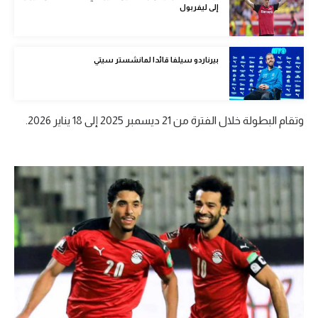
إلى ليفربول
الوطن العربي
في المونديال
بيرناردو سيلفا قائدا لمانشستر سيتي
رياضة نسائية
آسيا
وتقام البطولة خلال الفترة من 21 ديسمبر 2025 إلى 18 يناير 2026.
أمريكا
ركن الألعاب
أقسام خاصة
Gamers
ميركاتو
تحقيق في الجول
تقرير في الجول