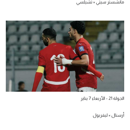
مانشستر سيتي × تشيلسي
الجولة 21 - الأربعاء 7 يناير
أرسنال × ليفربول