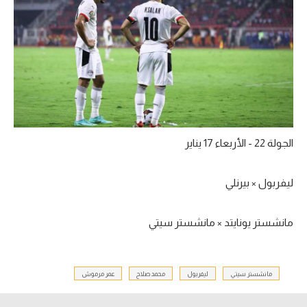
الجولة 22 - الأربعاء 17 يناير
ليفربول × بيرنلي
مانشستر يونايتد × مانشستر سيتي
مانشستر سيتي
ليفربول
محمد صلاح
عمر مرموش