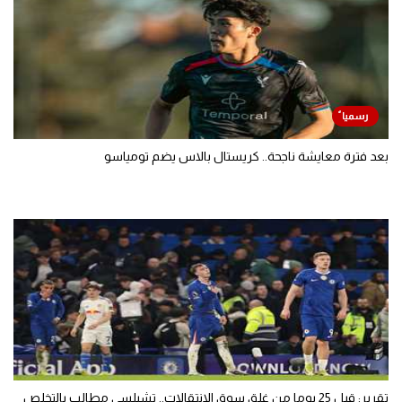
بعد فترة معايشة ناجحة.. كريستال بالاس يضم تومياسو
تقرير: قبل 25 يوما من غلق سوق الانتقالات.. تشيلسي مطالب بالتخلص