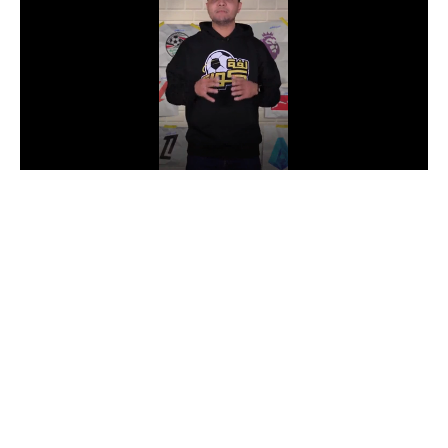
الدوري السعودي للمحترفين
دوري أبطال أوروبا
دوري أبطال إفريقيا
كل البطولات
أقسام
الكرة المصرية
الدوري المصري
الكرة الأوروبية
الكرة الإفريقية
منتخب مصر