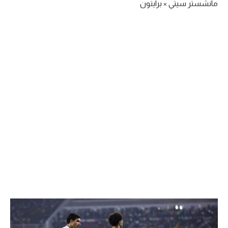
مانشستر سيتي × برايتون