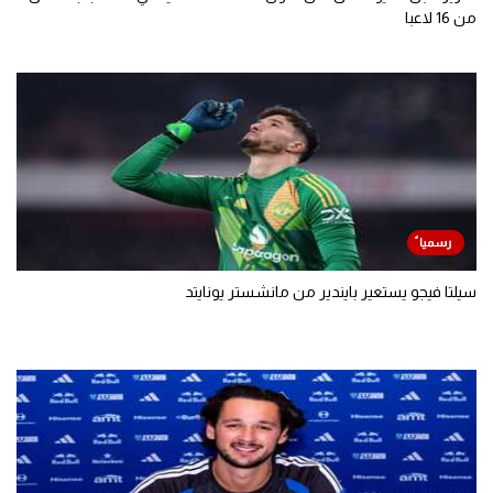
من 16 لاعبا
سيلتا فيجو يستعير بايندير من مانشستر يونايتد