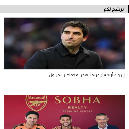
نرشح لكم
إيراولا: أريد بناء فريقا يفتخر به جماهير ليفربول