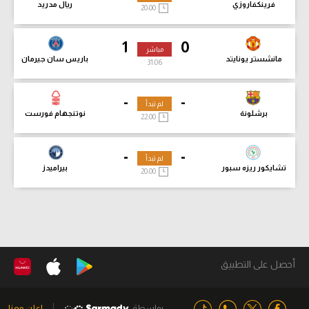
فرينكفاروزي
ريال مدريد
20:00
1
0
مباشر
مانشستر يونايتد
باريس سان جيرمان
31:08
-
-
لم تبدأ
برشلونة
نوتنجهام فورست
22:00
-
-
لم تبدأ
تشايكور ريزه سبور
بيراميدز
20:00
أحصل على التطبيق
بواسطة
اعلن معنا