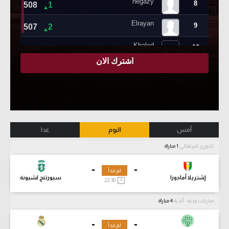
أمس
اليوم
غدا
الدوري البرتغالي
1 مباراة
-
-
لم تبدأ
إشتريلا أمادورا
سبورتنج لشبونة
22:30
مباريات ودية - أندية
4 مباراة
-
-
لم تبدأ