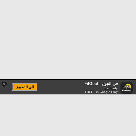
في الجول - FilGoal
×
الى التطبيق
Sarmady
FREE - In Google Play