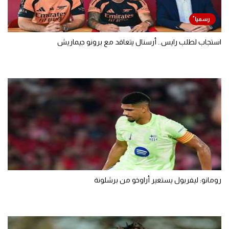
استجاب لطلب رايس.. أرسنال يتعاقد مع برونو جيماريش
رومانو: ليفربول يستعير أراوخو من برشلونة