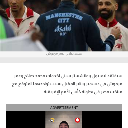
آراء حرة
ركن الألعاب
بطولات
أمريكا 2026
محمد صلاح - عمر مرموش
الدوري المصري
الدوري الإنجليزي الممتاز
سيفتقد ليفربول ومانشستر سيتي لخدمات محمد صلاح وعمر
مرموش في ديسمبر ويناير المقبل بسبب تواجدهما المتوقع مع
الدوري الإسباني
منتخب مصر في بطولة كأس الأمم الإفريقية.
الدوري الإيطالي
ADVERTISEMENT
الدوري الألماني
الدوري الفرنسي