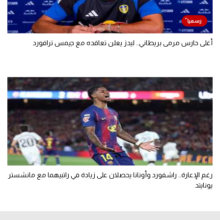
أغلى حارس مرمى بريطاني.. ليدز يعلن تعاقده مع جيمس ترافورد
رغم الإعارة.. راشفورد وأونانا يحصلان على زيادة في راتبيهما مع مانشستر
يونايتد