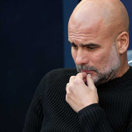
آسيا
دوري أبطال أوروبا
لسعودي للمحترفين
أمريكا
القسم الثاني
ل أوروبا
ركن الألعاب
رياضات أخرى
ل إفريقيا