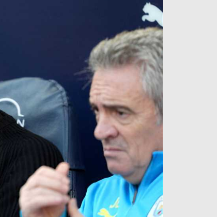
آراء حرة
الدوري ا
ركن الألعاب
دوري أبطا
دوري أبطا
كل البطولات