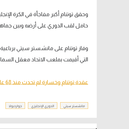
وحقق توتنام أكبر مفاجأة في الكرة الإن
حامل لقب الدوري على أرضه وبين جماهير
التي أقيمت بملعب الاتحاد معقل السما
عقدة توتنام وخسارة لم تحدث منذ 68 عاما.. أرقام قياسية كارثية لـ سيتي وجوارديولا
مانشستر سيتي
الدوري الإنجليزي
جوارديولا