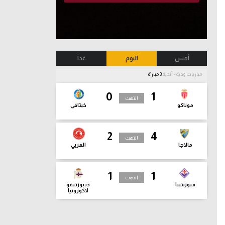
أمس
اليوم
غدا
مباريات ودية - أندية
3 مباراة
0
1
انتهت
موناكو
خيتافي
2
4
انتهت
مالاجا
العربي
1
1
انتهت
فيورنتينا
ديبورتيفو
لاكورونيا