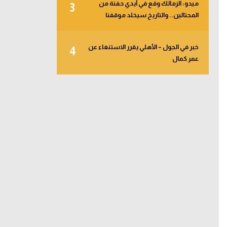
ميدو: الزمالك وقع في أيدي حفنة من
3
المحتالين.. والتاريخ سيخلد موقفنا
خبر في الجول – الأهلي يقرر الاستنغاء عن
4
عمر كمال