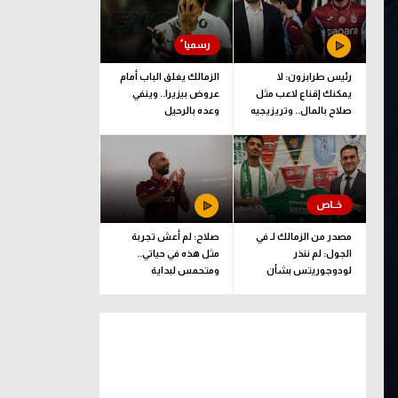
رئيس طرابزون: لا
الزمالك يغلق الباب أمام
يمكنك إقناع لاعب مثل
عروض بيزيرا.. وينفي
صلاح بالمال.. وتريزيجيه
وعده بالرحيل
لعب دورا إيجابيا
مصدر من الزمالك لـ في
صلاح: لم أعش تجربة
الجول: لم ننذر
مثل هذه في حياتي..
لودوجوريتس بشأن
ومتحمس لبداية
مستحقات حسام عبد
المغامرة مع طرابزون
المجيد.. وهذا الموعد
المتفق عليه