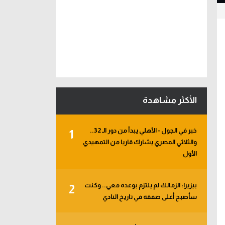
الأكثر مشاهدة
خبر في الجول - الأهلي يبدأ من دور الـ 32..
1
والثلاثي المصري يشارك قاريا من التمهيدي
الأول
بيزيرا: الزمالك لم يلتزم بوعده معي.. وكنت
2
سأصبح أغلى صفقة في تاريخ النادي