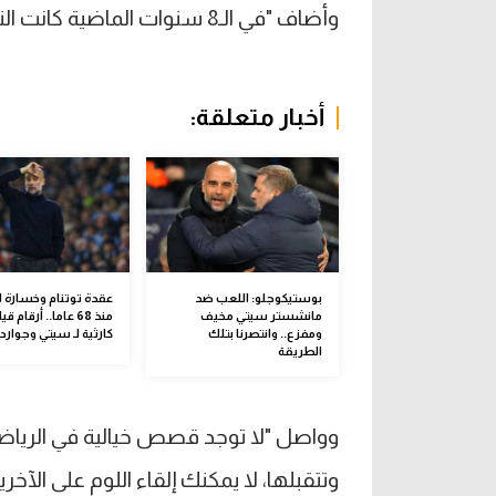
وأضاف "في الـ8 سنوات الماضية كانت النتائج جيدة، وسيكون من الخطأ تغيير الطريقة".
أخبار متعلقة:
بوستيكوجلو: اللعب ضد
عقدة توتنام وخسارة 
مانشستر سيتي مخيف
منذ 68 عاما.. أرقام 
ومفزع.. وانتصرنا بتلك
كارثية لـ سيتي وجواردي
الطريقة
وواصل "لا توجد قصص خيالية في الريا
وتتقبلها، لا يمكنك إلقاء اللوم على ال