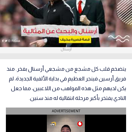
آراء حرة
ركن الألعاب
بطولات
أمريكا 2026
أرسنال
الدوري المصري
يتضخم قلب كل مشجع من مشجعي أرسنال بفخر. منذ
الدوري الإنجليزي الممتاز
فريق أرسين فينجر العظيم في بداية الألفية الجديدة، لم
يكن لديهم مثل هذه المواهب من اللاعبين، مما جعل
الدوري الإسباني
النادي يفتخر بأكبر مرحلة انتقالية له منذ سنين.
الدوري الإيطالي
ADVERTISEMENT
الدوري الألماني
الدوري الفرنسي