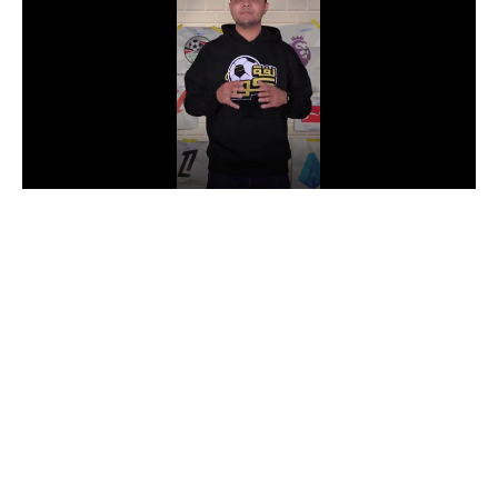
الدوري السعودي للمحترفين
دوري أبطال أوروبا
دوري أبطال إفريقيا
كل البطولات
أقسام
الكرة المصرية
الدوري المصري
الكرة الأوروبية
الكرة الإفريقية
منتخب مصر