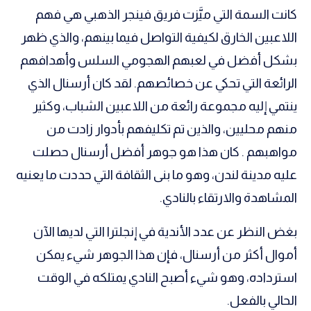
كانت السمة التي ميَّزت فريق فينجر الذهبي هي فهم
تحليل في الجول
اللاعبين الخارق لكيفية التواصل فيما بينهم، والذي ظهر
حكايات في الجول
بشكل أفضل في لعبهم الهجومي السلس وأهدافهم
كويز في الجول
الرائعة التي تحكي عن خصائصهم. لقد كان أرسنال الذي
فيديو في الجول
ينتمي إليه مجموعة رائعة من اللاعبين الشباب، وكثير
منهم محليين، والذين تم تكليفهم بأدوار زادت من
مواهبهم . كان هذا هو جوهر أفضل أرسنال حصلت
عليه مدينة لندن، وهو ما بنى الثقافة التي حددت ما يعنيه
المشاهدة والارتقاء بالنادي.
بغض النظر عن عدد الأندية في إنجلترا التي لديها الآن
أموال أكثر من أرسنال، فإن هذا الجوهر شيء يمكن
استرداده، وهو شيء أصبح النادي يمتلكه في الوقت
الحالي بالفعل.