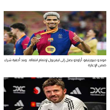
موندو ديبورتيفو: أراوخو يصل إلى ليفربول لإتمام انتقاله.. وبند أحقية شراء
ضمن الإعارة