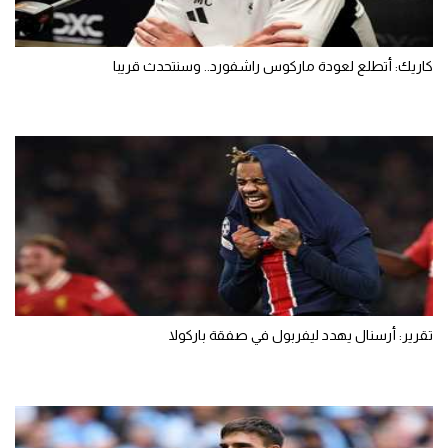
كاريك: أتطلع لعودة ماركوس راشفورد.. وسنتحدث قريبا
تقرير: أرسنال يهدد ليفربول في صفقة باركولا