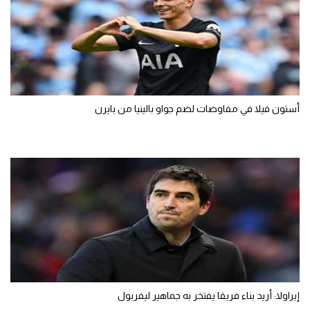
أستون فيلا في مفاوضات لضم جواو بالينيا من بايرن
إيراولا: أريد بناء فريقا يفتخر به جماهير ليفربول