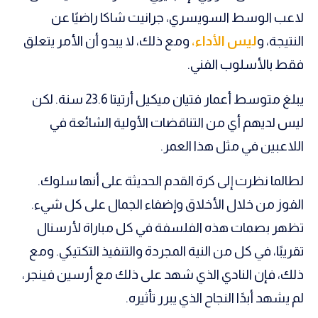
الوطن العربي
لاعب الوسط السويسري، جرانيت شاكا راضيًا عن
النتيجة، و
ليس الأداء،
ومع ذلك، لا يبدو أن الأمر يتعلق
في المونديال
فقط بالأسلوب الفني.
رياضة نسائية
يبلغ متوسط ​​أعمار فتيان ميكيل أرتيتا 23.6 سنة. لكن
آسيا
ليس لديهم أي من التناقضات الأولية الشائعة في
أمريكا
اللاعبين في مثل هذا العمر.
ركن الألعاب
لطالما نظرت إلى كرة القدم الحديثة على أنها سلوك.
الفوز من خلال الأخلاق وإضفاء الجمال على كل شيء.
أقسام خاصة
Gamers
تظهر بصمات هذه الفلسفة في كل مباراة لأرسنال
تقريبًا، في كل من النية المجردة والتنفيذ التكتيكي. ومع
ميركاتو
ذلك، فإن النادي الذي شهد على ذلك مع أرسين فينجر،
تحقيق في الجول
لم يشهد أبدًا النجاح الذي يبرر تأثيره.
تقرير في الجول