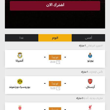
أمس
اليوم
غدا
الدوري البرتغالي
1 مباراة
-
-
لم تبدأ
بورتو
ألفيركا
20:00
كأس الإمارات
1 مباراة
-
-
لم تبدأ
أرسنال
بوروسيا دورتموند
16:00
مباريات ودية - أندية
3 مباراة
-
-
لم تبدأ