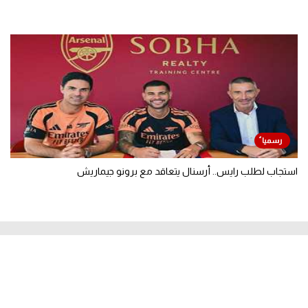
استجاب لطلب رايس.. أرسنال يتعاقد مع برونو جيماريش