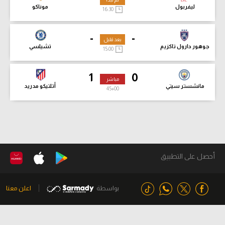
ليفربول
موناكو
16:30
-
-
بعد قليل
جوهور دارول تاكزيم
تشيلسي
15:00
1
0
مباشر
مانشستر سيتي
أتلتيكو مدريد
45
+00
أحصل على التطبيق
بواسطة
اعلن معنا