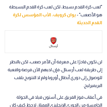
"لعب كرة القدم بسيط، لكن لعب كرة القدم البسيطة
سعودي في الجول
هو الأصعب" -
يوان كرويف، الأب المؤسس لكرة
الدوري الإنجليزي
القدم الحديثة
الدوري الإسباني
دوري أبطال أوروبا
القسم الثاني
أرسنال
رياضات أخرى
لن تكون قادرًا على معرفة أن الأمر صعب، لكن بالنظر
أمم إفريقيا
إلى طريقة لعب أرسنال، فإن لديهم الآن فرصة واقعية
كرة السلة الأمريكية
للوصول إلى دوري أبطال أوروبا ولم لا التتويج بلقب
كرة سلة
البريميرليج.
كرة يد
في أعقاب فوز الفريق على أستون فيلا في الجولة
كرة طائرة
الخامسة من الدوري الإنجليزي الممتاز، لاحظ كيف كان