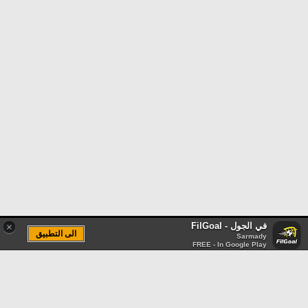
في الجول - FilGoal
×
الى التطبيق
Sarmady
FREE - In Google Play