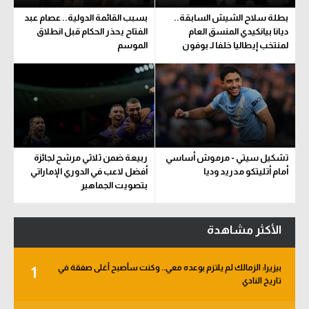
بطلة سلاح الشيش السابقة..
بسبب القائمة الدولية.. عصام عبد
ديانا بيانكيدي المنسق العام
الفتاح يحذر الحكام قبل انطلاق
لمنتخب إيطاليا خلفا لـ بوفون
الموسم
تشكيل سيتي - مرموش أساسي
ربيعة ضمن ثلاثي مرشح لجائزة
أمام أتليتكو مدريد وديا
أفضل لاعب في الدوري الإماراتي
بتصويت الجماهير
الأكثر مشاهدة
بيزيرا: الزمالك لم يلتزم بوعده معي.. وكنت سأصبح أغلى صفقة في
1
تاريخ النادي