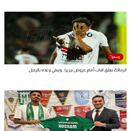
الزمالك يغلق الباب أمام عروض بيزيرا.. وينفي وعده بالرحيل