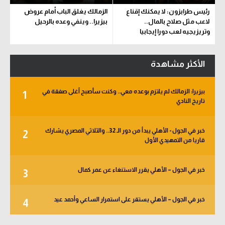
رئيس طرابزون: لا يمكنك إقناع
الزمالك يغلق الباب أمام عروض
لاعب مثل صلاح بالمال..
بيزيرا.. وينفي وعده بالرحيل
وتريزيجيه لعب دورا إيجابيا
الأكثر مشاهدة
بيزيرا: الزمالك لم يلتزم بوعده معي.. وكنت سأصبح أغلى صفقة في
1
تاريخ النادي
خبر في الجول - الأهلي يبدأ من دور الـ 32.. والثلاثي المصري يشارك
2
قاريا من التمهيدي الأول
خبر في الجول – الأهلي يقرر الاستنغاء عن عمر كمال
3
خبر في الجول – الأهلي يستقر على استمرار الساعي وأحمد عيد
4