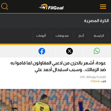
الكرة المصرية
محتوى إخباري
الرئيسية
أخبار
فيديوهات
ألبومات
الرئيسية
أخبار
مباريات
عودة: أشعر بالحزن من لاعبي المقاولون لما قاموا به
ميركاتو
ضد الزمالك.. وسبب استبدال أحمد علي
الثلاثاء، 12 يوليه 2022 - 21:51
فانتازي في الجول
كتب :
FilGoal
مسابقة التوقعات
فيديوهات
عدسات