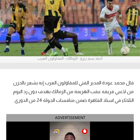
آراء حرة
ركن الألعاب
بطولات
أمريكا 2026
أحمد سيد زيزو - الزمالك - المقاولون العرب
الدوري المصري
الدوري الإنجليزي الممتاز
قال محمد عودة المدير الفني للمقاولون العرب إنه يشعر بالحزن
من لاعبي فريقه عقب الهزيمة من الزمالك بهدف دون رد اليوم
الدوري الإسباني
الثلاثاء في استاد القاهرة ضمن منافسات الجولة 24 من الدوري.
الدوري الإيطالي
ADVERTISEMENT
الدوري الألماني
الدوري الفرنسي