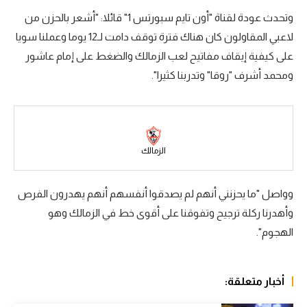
وتحدث عودة لقناة "أون تايم سبورتس 1" قائلا: "أشعر بالحزن من
سعودي في الجول
لاعبي المقاولون كان هناك فترة توقف دامت لـ12 يوما وعملنا سويا
الدوري الإنجليزي
على كيفية إيقاف مفاتيح لعب الزمالك والضغط على إمام عاشور
الدوري الإسباني
ومحمد أشرف "روقا" وتدربنا كثيرا".
دوري أبطال أوروبا
القسم الثاني
الزمالك
رياضات أخرى
أمم إفريقيا
وواصل "ما يحزنني أنهم لم يصدقوا أنفسهم أنهم يهدرون الفرص
كرة السلة الأمريكية
وأهدرنا ركلة ترجيح وتفوقنا على أقوى خط في الزمالك وهو
الهجوم".
كرة سلة
كرة يد
أخبار متعلقة:
كرة طائرة