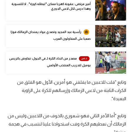
أمير مرتضى: عقوبة كهربا ممكن "تبطله كورة".. لا للتسوية
الوطن العربي
وهذا درس لكل لاعبي الدوري
في المونديال
رياضة نسائية
رأسية عبد المجيد وتصدي عواد يمنحان الزمالك فوزا
صعبا على المقاولون العرب
آسيا
أمريكا
مصدر من اتحاد الكرة لـ في الجول: نفاوض باتريس
ركن الألعاب
بوميل لتدريب المنتخب الأولمبي
وتابع "قلت للاعبين ما يقلقني هو أمرين، الأول هو القلق من
أقسام خاصة
الكرات الثابتة من لاعبي الزمالك وإرسالهم للكرة على الزاوية
Gamers
البعيدة".
ميركاتو
وتابع "أما الأمر الثاني فهو شعوري بالخوف من اللاعبين وليس من
تحقيق في الجول
الزمالك أن نعطيهم الكرة وقت استحواذنا علينا لنتسبب في هجمة
تقرير في الجول