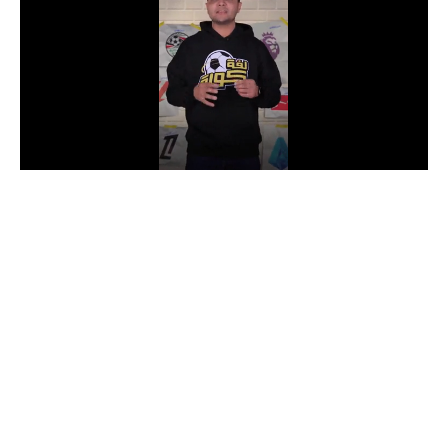
الدوري السعودي للمحترفين
دوري أبطال أوروبا
دوري أبطال إفريقيا
كل البطولات
أقسام
الكرة المصرية
الدوري المصري
الكرة الأوروبية
الكرة الإفريقية
منتخب مصر