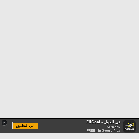
في الجول - FilGoal
×
الى التطبيق
Sarmady
FREE - In Google Play