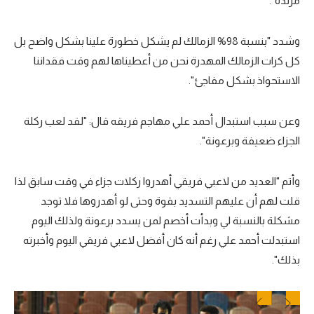
مرتدة".
تحليل في الجول
وشدد "بنسبة 98% الزمالك لم يشكل خطورة علينا بشكل واضح بل
حكايات في الجول
كل كرات الزمالك المهدرة نحن من أعطيناها لهم وقت فقداننا
كويز في الجول
الاستحواذ بشكل مفاجئ".
فيديو في الجول
وعن سبب استبدال أحمد علي مهاجم فريقه قال: "لقد لعب ركلة
الجزاء ضعيفة وبرعونة".
وأتم "العديد من لاعبي فريقي أهدروا ركلات جزاء في وقت سابق لذا
قلت لهم أن عليهم التسديد بقوة وحتى لو أهدروها فلا توجد
مشكلة بالنسبة لي وبدأت أخصم لمن يسدد برعونة ولذلك اليوم
استبدلت أحمد علي رغم أنه كان أفضل لاعبي فريقي اليوم وأخبرته
بذلك".