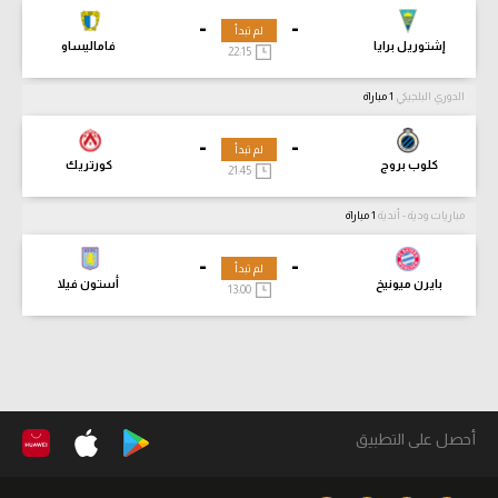
-
-
لم تبدأ
إشتوريل برايا
فاماليساو
22:15
الدوري البلجيكي
1 مباراة
-
-
لم تبدأ
كلوب بروج
كورتريك
21:45
مباريات ودية - أندية
1 مباراة
-
-
لم تبدأ
بايرن ميونيخ
أستون فيلا
13:00
أحصل على التطبيق