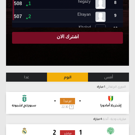
أمس
اليوم
غدا
الدوري البرتغالي
1 مباراة
-
-
لم تبدأ
إشتريلا أمادورا
سبورتنج لشبونة
22:30
مباريات ودية - أندية
4 مباراة
2
1
مباشر