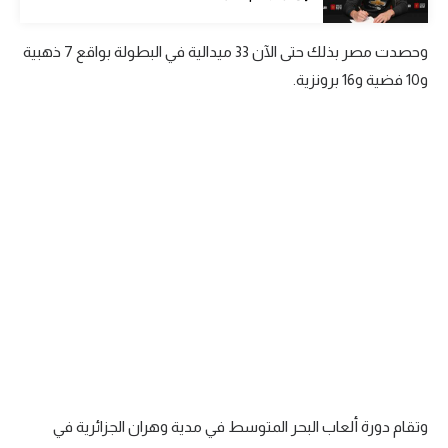
الوطن العربي
وحصدت مصر بذلك حتى الآن 33 ميدالية في البطولة بواقع 7 ذهبية
في المونديال
و10 فضية و16 برونزية.
رياضة نسائية
آسيا
أمريكا
ركن الألعاب
أقسام خاصة
Gamers
ميركاتو
تحقيق في الجول
وتقام دورة ألعاب البحر المتوسط في مدية وهران الجزائرية في
تقرير في الجول