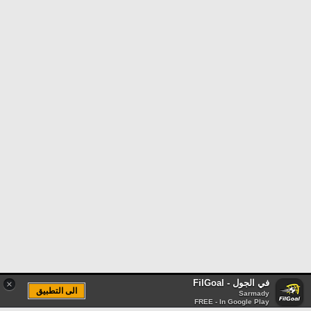
في الجول - FilGoal
×
الى التطبيق
Sarmady
FREE - In Google Play