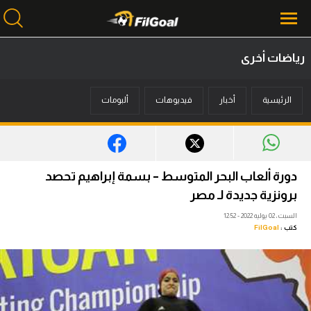
رياضات أخرى
محتوى إخباري
الرئيسية
أخبار
فيديوهات
ألبومات
الرئيسية
أخبار
مباريات
دورة ألعاب البحر المتوسط – بسمة إبراهيم تحصد
ميركاتو
برونزية جديدة لـ مصر
السبت، 02 يوليه 2022 - 12:52
فانتازي في الجول
كتب :
FilGoal
مسابقة التوقعات
فيديوهات
عدسات