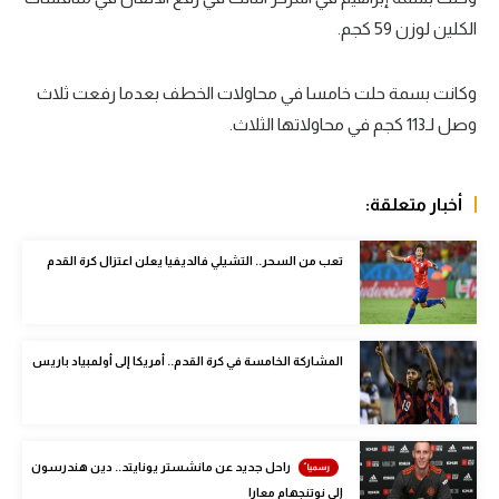
الكلين لوزن 59 كجم.
سعودي في الجول
الدوري الإنجليزي
وكانت بسمة حلت خامسا في محاولات الخطف بعدما رفعت ثلاث
الدوري الإسباني
وصل لـ113 كجم في محاولاتها الثلاث.
دوري أبطال أوروبا
أخبار متعلقة:
القسم الثاني
رياضات أخرى
تعب من السحر.. التشيلي فالديفيا يعلن اعتزال كرة القدم
أمم إفريقيا
كرة السلة الأمريكية
المشاركة الخامسة في كرة القدم.. أمريكا إلى أولمبياد باريس
كرة سلة
كرة يد
راحل جديد عن مانشستر يونايتد.. دين هندرسون
كرة طائرة
إلى نوتنجهام معارا