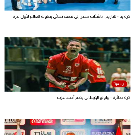
كرة يد - للتاريخ.. ناشئات مصر إلى نصف نهائي بطولة العالم لأول مرة
كرة طائرة - بيلونو الإيطالي يضم أحمد عزب