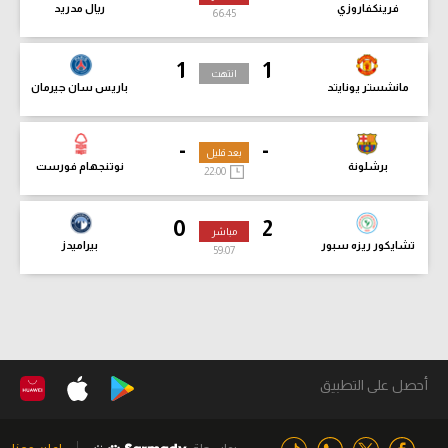
فرينكفاروزي
ريال مدريد
66:47
1
1
انتهت
مانشستر يونايتد
باريس سان جيرمان
-
-
بعد قليل
برشلونة
نوتنجهام فورست
22:00
0
2
مباشر
تشايكور ريزه سبور
بيراميدز
59:09
أحصل على التطبيق