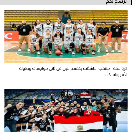
نرشح لكم
كرة سلة - منتخب الناشئات يكتسح بنين في ثاني مواجهاته ببطولة
الأفروباسكت