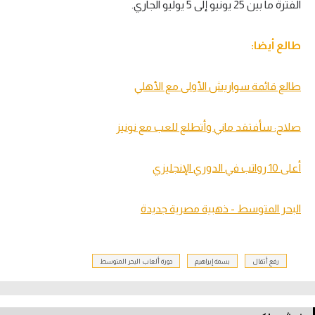
الفترة ما بين 25 يونيو إلى 5 يوليو الجاري.
تحليل في الجول
طالع أيضا:
حكايات في الجول
كويز في الجول
طالع قائمة سواريش الأولى مع الأهلي
فيديو في الجول
صلاح: سأفتقد ماني وأتطلع للعب مع نونيز
أعلى 10 رواتب في الدوري الإنجليزي
البحر المتوسط - ذهبية مصرية جديدة
رفع أثقال
بسمة إبراهيم
دورة ألعاب البحر المتوسط