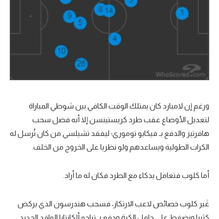
ورغم إن لامبارد كان يمتلك الوقت الكافي بين شوطي المباراة
لتعديل الأوضاع عقب طرد كريستينسن إلا أنه فضل سحب
هافرتيز والدفع بـ فيكايو توموري؛ ليفقد تشيلسي من كان تُرسل له
الكرات الطولية ويساعدهم ولو نظريا على الخروج من الخلف.
أما كلوب فتعامل بذكاء مع الطرد فكان له ما أراد.
غَير كلوب خصائص لاعب الارتكاز، فسحب هندرسون الذي يركض
كثيرا ويضغط على حامل الكرة ودفع بـ تياجو ألكانتارا الوافد الجديد