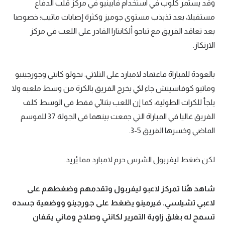
وقد يستمر كلوب في استخدام فابينيو في مركز قلب الدفاع
مستقبلا، بعد تذبذب مستوى جوميز وكثرة إصابات ماتيب؛ خصوصا
بعد تعاقد الفريق مع تياجو ألكانتارا القادر على اللعب في مركز
الارتكاز.
بالعودة للمباراة فاعتماد لامبارد على الثلاثي: نجولو كانتي وجورجينيو
وماتيو كوفاسيتش جاء لكي يخرج الفريق بالكرة من وسط ملعبه ولا
يلجأ للكرات الطولية، كما إن اللعب بثنائي فقط في الوسط كلف
الفريق غاليا في المباراة التي جمعت بينهما في الجولة 37 للموسم
الماضي وخسرها الفريق 5-3.
لكن ضغط ليفربول الشرس حرم لامبارد مما يُريد.
شاهد هُنا تمركز لاعبو ليفربول وتقدمهم وضغطهم على
لاعبي تشيلسي. فيرمينو يضغط على جورجينو ووضعية جسده
تسمح له بغلق زاوية التمرير لكانتي وصلاح وماني يقفان