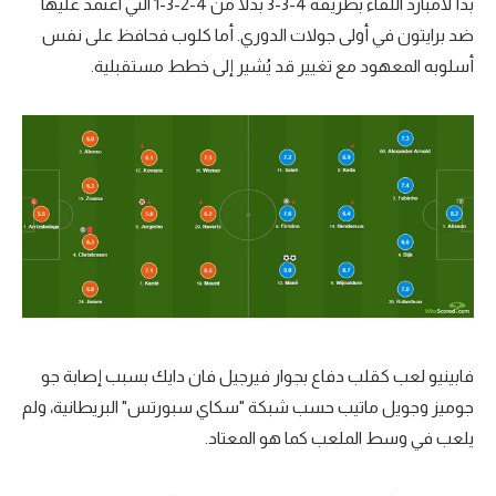
بدأ لامبارد اللقاء بطريقة 4-3-3 بدلا من 4-2-3-1 التي اعتمد عليها
تحليل في الجول
ضد برايتون في أولى جولات الدوري. أما كلوب فحافظ على نفس
أسلوبه المعهود مع تغيير قد يُشير إلى خطط مستقبلية.
حكايات في الجول
كويز في الجول
فيديو في الجول
فابينيو لعب كقلب دفاع بجوار فيرجيل فان دايك بسبب إصابة جو
جوميز وجويل ماتيب حسب شبكة "سكاي سبورتس" البريطانية، ولم
يلعب في وسط الملعب كما هو المعتاد.