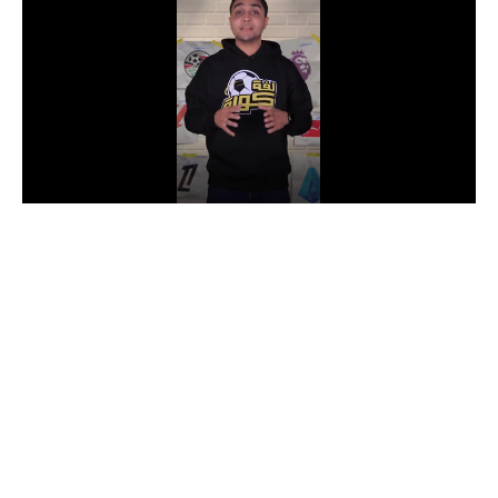
الدوري السعودي للمحترفين
دوري أبطال أوروبا
دوري أبطال إفريقيا
كل البطولات
أقسام
الكرة المصرية
الدوري المصري
الكرة الأوروبية
الكرة الإفريقية
منتخب مصر