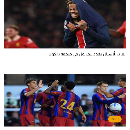
تقرير: أرسنال يهدد ليفربول في صفقة باركولا