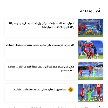
الوطن العربي
أخبار متعلقة:
في المونديال
لامبارد بعد الخسارة ضد ليفربول: إذا لم يخطئ كيبا وسجلنا
رياضة نسائية
ركلة الجزاء لانتهت المباراة 1-1
آسيا
أمريكا
كلوب: إذا لم يسجل ماني ثنائية لحصد فيرنر جائزة رجل المباراة
ركن الألعاب
ماني: من سوء حظ كيبا أن يرتكب خطأ الهدف الثاني.. وتياجو
أقسام خاصة
لاعب عظيم
Gamers
ميركاتو
كيبا يغرق لامبارد وماني يعاقب تشيلسي بثنائية
تحقيق في الجول
تقرير في الجول