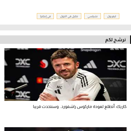
ليفربول
تشيلسي
تحليل في الجول
في إنجلترا
نرشح لكم
كاريك: أتطلع لعودة ماركوس راشفورد.. وسنتحدث قريبا