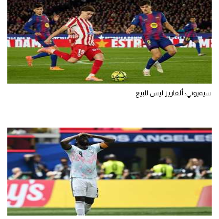
سيميوني: ألفاريز ليس للبيع