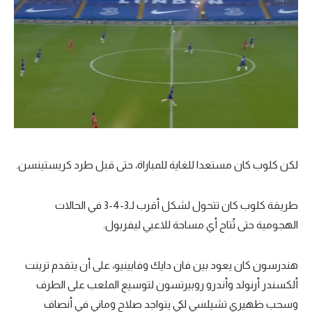
لكن كلوب كان مستعدا للغاية للمباراة، حتى قبل طرد كريستينسن.
طريقة كلوب كان تتحول لشكل أقرب لـ3-4-3 في الحالات
الهجومية حتى تُتاح أي مساحة للاعبي ليفربول.
هندرسون كان يعود بين فان دايك وفابينيو، على أن يتقدم ترينت
ألكسندر أرنولد وأندرو روبيرتسون لتوسيع الملعب على الطرف
وسحب ظهيري تشيلسي لكي يتواجد صلاح وماني في أنصاف