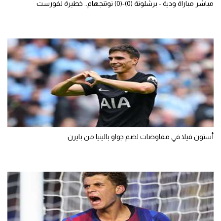
مباشر مباراة ودية - برشلونة (0)-(0) نوتنجهام.. خطيرة لفورست
أستون فيلا في مفاوضات لضم جواو بالينيا من بايرن