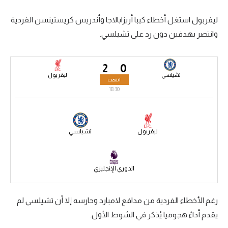
سعودي في الجول
ليفربول استغل أخطاء كيبا أريزابالاجا وأندريس كريستينسن الفردية
وانتصر بهدفين دون رد على تشيلسي.
الدوري الإنجليزي
الدوري الإسباني
2
0
دوري أبطال أوروبا
تشيلسي
ليفربول
انتهت
18:30
القسم الثاني
رياضات أخرى
ليفربول
تشيلسي
أمم إفريقيا
كرة السلة الأمريكية
الدوري الإنجليزي
كرة سلة
كرة يد
رغم الأخطاء الفردية من مدافع لامبارد وحارسه إلا أن تشيلسي لم
يقدم أداءً هجوميا يُذكر في الشوط الأول.
كرة طائرة