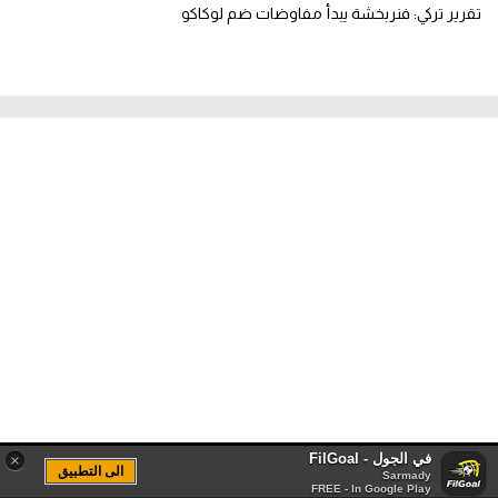
تقرير تركي: فنربخشة يبدأ مفاوضات ضم لوكاكو
في الجول - FilGoal
×
الى التطبيق
أخر الأخبار
Sarmady
FREE - In Google Play