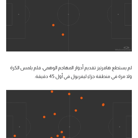
لم يستطع هافرتيز تقديم أدوار المهاجم الوهمي، فلم يلمس الكرة
ولا مرة في منطقة جزاء ليفربول في أول 45 دقيقة.