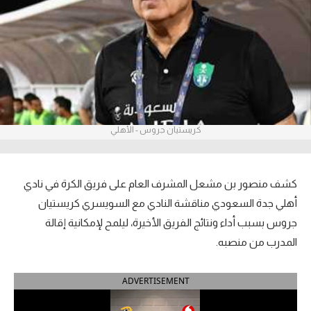
آراء حرة
ركن الألعاب
بطولات
أمريكا 2026
كريستيان جروس - الأهلي
الدوري المصري
الدوري الإنجليزي الممتاز
كشف منصور بن مشعل المشرف العام على فريق الكرة في نادي
أهلي جدة السعودي مناقشة النادي مع السويسري كريستيان
الدوري الإسباني
جروس بسبب أداء ونتائج الفريق الأخيرة، ليلمح لإمكانية إقالة
المدرب من منصبه.
الدوري الإيطالي
الدوري الألماني
ADVERTISEMENT
الدوري الفرنسي