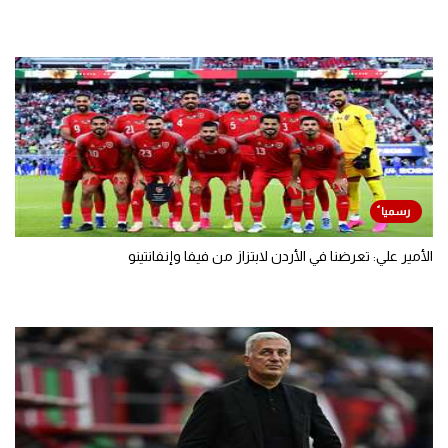
الأمير علي: تعرضنا في الأردن لابتزاز من فيفا وإنفانتينو