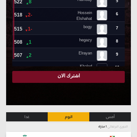
أمس
اليوم
غدا
الدوري البرتغالي
1 مباراة