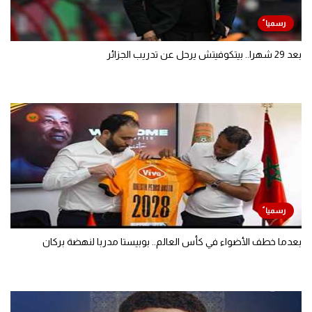
بعد 29 شهرا.. بيتكوفيتش يرحل عن تدريب الجزائر
بعدما خطف الأضواء في كأس العالم.. بوبيستا مدربا لنهضة بركان