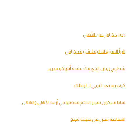
رحيل إكرامي عن الأهلي
اقرأ السيرة الذاتية لـ شريف إكرامي
شطرنج زيدان الذي فك عقدة أتليتكو مدريد
كيف يستعد الترجي لـ الزمالك
لماذا سيكون تقرير الحكم مفصليا في أزمة الأهلي والهلال
المقاصة يعلن عن خليفة ميدو