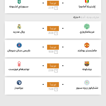
-
-
لم تبدأ
إشتريلا أمادورا
سبورتنج لشبونة
22:30
مباريات ودية - أندية
4 مباراة
-
-
لم تبدأ
فرينكفاروزي
ريال مدريد
20:00
-
-
لم تبدأ
مانشستر يونايتد
باريس سان جيرمان
18:00
-
-
لم تبدأ
برشلونة
نوتنجهام فورست
22:00
-
-
لم تبدأ
تشايكور ريزه سبور
بيراميدز
15:00