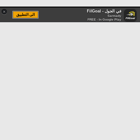
في الجول - FilGoal
×
الى التطبيق
Sarmady
FREE - In Google Play