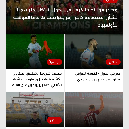
مصدر من اتحاد الكرة لـ في الجول: ننتظر ردا رسميا
بشأن استضافة كأس إفريقيا تحت 23 عاما المؤهلة
للأولمبياد
خبر في الجول - الكرمة العراقي
سبعة شروط.. تطبيق زملكاوي
يقترب من ضم مروان حمدي
يكشف تفاصيل مفاوضات شباب
الأهلي لضم بيزيرا قبل غلق الملف