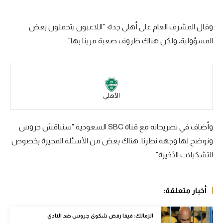
سعودي في الجول
وقال المشرف العام على أهلي جدة: "اللاعبون يتحملون بعض
الدوري الإنجليزي
المسؤولية، ولكن هناك ظروف صعبة مرينا بها".
الدوري الإسباني
دوري أبطال أوروبا
القسم الثاني
الأهلي
رياضات أخرى
وأضاف في تصريحاته مع قناة SBC السعودية "سنناقش جروس
أمم إفريقيا
ونوضح لها وجهة نظرنا. هناك بعض من الأسئلة المحيرة بخصوص
كرة السلة الأمريكية
التشكيلات الأخيرة".
كرة سلة
أخبار متعلقة:
كرة يد
كرة طائرة
الزمالك: فيفا رفض شكوى جروس ضد النادي