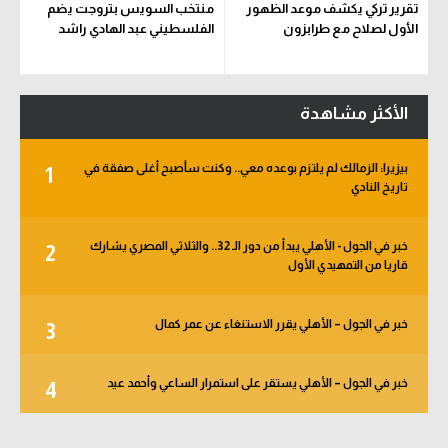
تقرير تركي يكشف موعد الظهور
منتخب السويس بتروجت يضم
الأول لصلاح مع طرابزون
الفلسطيني عبد الهادي راشد
الأكثر مشاهدة
بيزيرا: الزمالك لم يلتزم بوعده معي.. وكنت سأصبح أغلى صفقة في
1
تاريخ النادي
خبر في الجول - الأهلي يبدأ من دور الـ 32.. والثلاثي المصري يشارك
2
قاريا من التمهيدي الأول
خبر في الجول – الأهلي يقرر الاستنغاء عن عمر كمال
3
خبر في الجول – الأهلي يستقر على استمرار الساعي وأحمد عيد
4