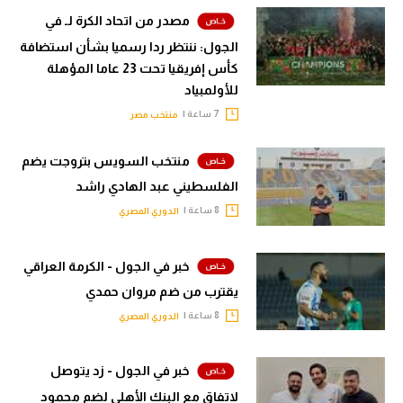
مصدر من اتحاد الكرة لـ في
الجول: ننتظر ردا رسميا بشأن استضافة
كأس إفريقيا تحت 23 عاما المؤهلة
للأولمبياد
7 ساعة |
منتخب مصر
منتخب السويس بتروجت يضم
الفلسطيني عبد الهادي راشد
8 ساعة |
الدوري المصري
خبر في الجول - الكرمة العراقي
يقترب من ضم مروان حمدي
8 ساعة |
الدوري المصري
خبر في الجول - زد يتوصل
لاتفاق مع البنك الأهلي لضم محمود