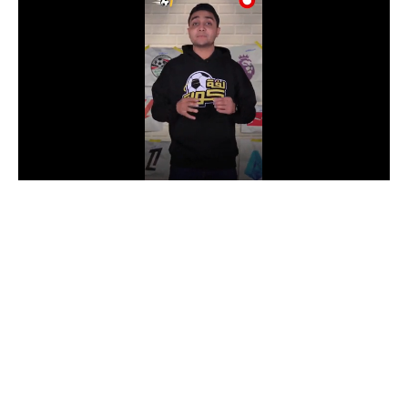
الدوري السعودي للمحترفين
دوري أبطال أوروبا
دوري أبطال إفريقيا
كل البطولات
أقسام
الكرة المصرية
الدوري المصري
الكرة الأوروبية
الكرة الإفريقية
منتخب مصر