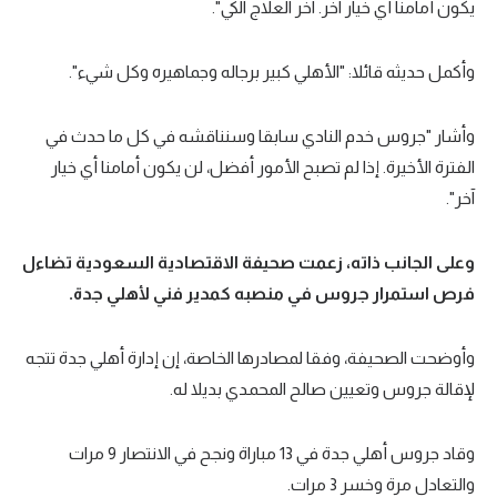
يكون أمامنا أي خيار آخر. آخر العلاج الكي".
تحليل في الجول
وأكمل حديثه قائلا: "الأهلي كبير برجاله وجماهيره وكل شيء".
حكايات في الجول
كويز في الجول
وأشار "جروس خدم النادي سابقا وسنناقشه في كل ما حدث في
فيديو في الجول
الفترة الأخيرة. إذا لم تصبح الأمور أفضل، لن يكون أمامنا أي خيار
آخر".
وعلى الجانب ذاته، زعمت صحيفة الاقتصادية السعودية تضاءل
فرص استمرار جروس في منصبه كمدير فني لأهلي جدة.
وأوضحت الصحيفة، وفقا لمصادرها الخاصة، إن إدارة أهلي جدة تتجه
لإقالة جروس وتعيين صالح المحمدي بديلا له.
وقاد جروس أهلي جدة في 13 مباراة ونجح في الانتصار 9 مرات
والتعادل مرة وخسر 3 مرات.