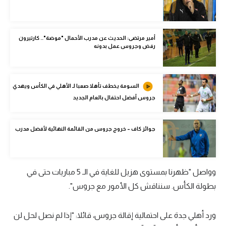
الوطن العربي
في المونديال
أمير مرتضى: الحديث عن مدرب الأحمال "موضة".. كارتيرون
رفض وجروس عمل بدونه
رياضة نسائية
آسيا
السومة يخطف تأهلا صعبا لـ الأهلي في الكأس ويهدي
أمريكا
جروس أفضل احتفال بالعام الجديد
ركن الألعاب
جوائز كاف – خروج جروس من القائمة النهائية لأفضل مدرب
أقسام خاصة
Gamers
وواصل "ظهرنا بمستوى هزيل للغاية في الـ 5 مباريات حتى في
ميركاتو
بطولة الكأس. سنناقش كل الأمور مع جروس".
تحقيق في الجول
ورد أهلي جدة على احتمالية إقالة جروس، قائلا: "إذا لم نصل لحل لن
تقرير في الجول