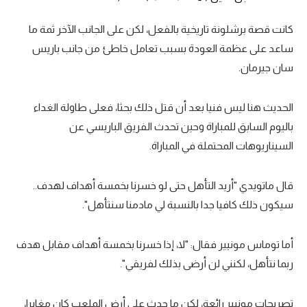
كانت قصة برشلونة تاريخية بالفعل، لكن على الجانب الآخر ثمة ما
ساعد على عظمة العودة بسبب تعامل خاطئ من جانب باريس
سان جيرمان.
الحديث هنا ليس فنيا بعد أن قتل ذلك بحثا، فعلى طاولة الغداء
باليوم السابق للمباراة وحين تحدث الفريق الباريسي عن
السيناريوهات المحتملة في المباراة.
قال ماتويدي "أريد التأهل حتى لو خسرنا بخمسة أهداف لهدف..
سيكون ذلك كافيا جدا بالنسبة لي مادمنا سنتأهل".
أما توماس مونيير فقال: "لا، إذا خسرنا بخمسة أهداف مقابل هدف
ربما نتأهل، لكنني لن أرضى بذلك لفريقي".
تصريحات مونيير رائعة، لكن ما حدث على أرض الملعب كان مغايرا،