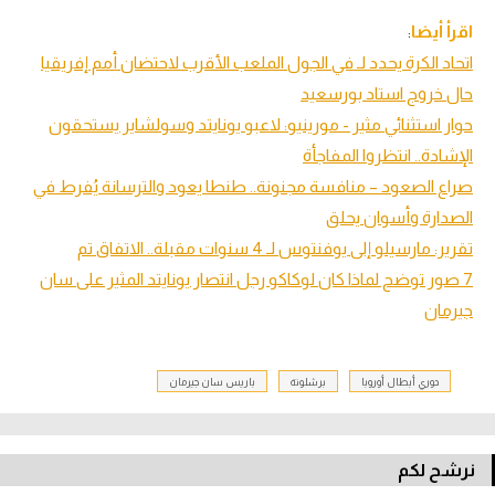
اقرأ أيضا
:
اتحاد الكرة يحدد لـ في الجول الملعب الأقرب لاحتضان أمم إفريقيا
حال خروج استاد بورسعيد
حوار استثنائي مثير - مورينيو: لاعبو يونايتد وسولشاير يستحقون
الإشادة.. انتظروا المفاجأة
صراع الصعود – منافسة مجنونة.. طنطا يعود والترسانة يُفرط في
الصدارة وأسوان يحلق
تقرير: مارسيلو إلى يوفنتوس لـ 4 سنوات مقبلة.. الاتفاق تم
7 صور توضح لماذا كان لوكاكو رجل انتصار يونايتد المثير على سان
جيرمان
دوري أبطال أوروبا
برشلونة
باريس سان جيرمان
نرشح لكم