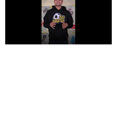
الدوري السعودي للمحترفين
دوري أبطال أوروبا
دوري أبطال إفريقيا
كل البطولات
أقسام
الكرة المصرية
الدوري المصري
الكرة الأوروبية
الكرة الإفريقية
منتخب مصر