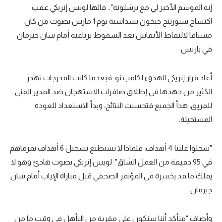
إنه الموسم الأخير لي مع برشلونة".. قالها لويس إنريكي عقب
تحليل في الجول
اكتساح سبورتنج خيخون بسداسية يوم 1 مارس بصوت من كان
حكايات في الجول
مشتاقا لالتقاط الأنفاس بعد السقوط برباعية أمام سان جيرمان
في باريس.
كويز في الجول
فيديو في الجول
أعاد قرار إنريكي الهدوء لكامب نو. فبعدما كانت المدرجات تهدر
الكثير من جهدها في إطلاق صافرات الاستهجان ضد المدير الفني
للفريق، هدأ الجميع فتحسنت النتائج، وبدأ الاستعداد للعودة
المستحيلة.
"سجلوا علينا 4 أهداف، فلماذا لا نستطيع تسجيل 6 أهداف بمرماهم
في 95 دقيقة من العمل الشاق". لويس إنريكي بصوت هادئ وهو لا
يملك ما قد يخسره في المؤتمر الصحفي قبل مباراة الإياب أمام سان
جيرمان.
وأضاف "متأكد أننا سنكون على مقربة من التأهل في وقت ما من