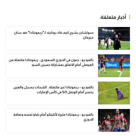
الوطن العربي
أخبار متعلقة:
في المونديال
رياضة نسائية
سولشاير يشرح كيف قاد يونايتد لـ"ريمونتادا" ضد سان
جيرمان
آسيا
أمريكا
بالفيديو - جنون في الدوري السعودي.. ريمونتادا مكتملة من
الفيصلي أمام الاتفاق بمشاركة حسين السيد
ركن الألعاب
أقسام خاصة
بالفيديو – ريمونتادا غير مكتملة.. الشحات يسجل والعين
يخسر أمام الوصل 5/3 في كأس الإمارات
Gamers
ميركاتو
بالفيديو - ريمونتادا مثيرة لأتليتكو أمام بلباو تمنحه وصافة
الدوري
تحقيق في الجول
تقرير في الجول