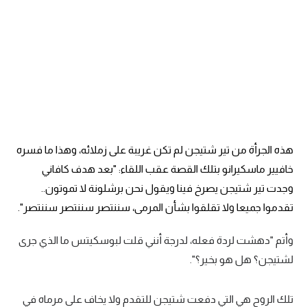
هذه الجرأة من تير شتيجن لم تكن غريبة على زملائه، وهذا ما فسره
خافيير ماسكيرانو بتلك القصة عقب اللقاء: "بعد هدف كافاني
وجدت تير شتيجن يصرخ فينا ويقول نحن برشلونة لا تموتون..
تقدموا جميعا ولا تقلقوا بشأن المرمى، سننتصر سننتصر سننتصر".
وأتم "دهشت لردة فعله، لدرجة أنني قلت لبوسكيتس ما الذي جرى
لشتيجن؟ هل هو بخير؟".
تلك الروح هي التي دفعت شتيجن للتقدم ولا يخاف على مرماه في