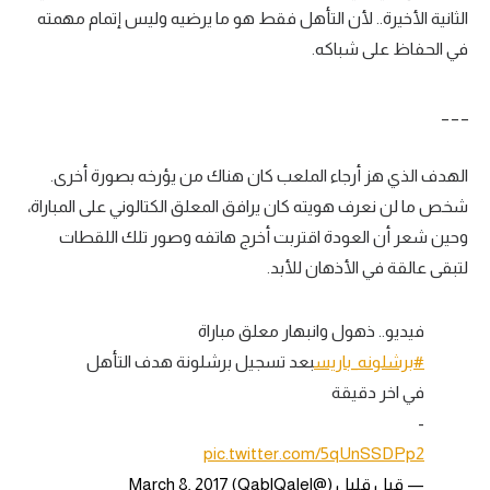
الثانية الأخيرة.. لأن التأهل فقط هو ما يرضيه وليس إتمام مهمته
في الحفاظ على شباكه.
_ _ _
الهدف الذي هز أرجاء الملعب كان هناك من يؤرخه بصورة أخرى.
شخص ما لن نعرف هويته كان يرافق المعلق الكتالوني على المباراة،
وحين شعر أن العودة اقتربت أخرج هاتفه وصور تلك اللقطات
لتبقى عالقة في الأذهان للأبد.
فيديو.. ذهول وانبهار معلق مباراة
#برشلونه_باريس
بعد تسجيل برشلونة هدف التأهل
في اخر دقيقة
-
pic.twitter.com/5qUnSSDPp2
— قبل قليل (@QablQalel)
March 8, 2017