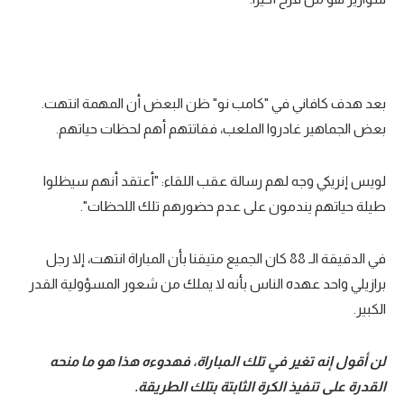
بعد هدف كافاني في "كامب نو" ظن البعض أن المهمة انتهت.
بعض الجماهير غادروا الملعب، ففاتتهم أهم لحظات حياتهم.
لويس إنريكي وجه لهم رسالة عقب اللقاء: "أعتقد أنهم سيظلوا
طيلة حياتهم يندمون على عدم حضورهم تلك اللحظات".
في الدقيقة الـ 88 كان الجميع متيقنا بأن المباراة انتهت، إلا رجل
برازيلي واحد عهده الناس بأنه لا يملك من شعور المسؤولية القدر
الكبير.
لن أقول إنه تغير في تلك المباراة، فهدوءه هذا هو ما منحه
القدرة على تنفيذ الكرة الثابتة بتلك الطريقة.