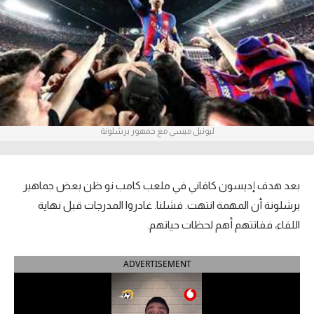
آراء حرة
ركن الألعاب
بطولات
أمريكا 2026
ليونيل ميسي مع جمهور برشلونة
الدوري المصري
الدوري الإنجليزي الممتاز
بعد هدف إديسون كافاني في ملعب كامب نو ظن بعض جماهير
برشلونة أن المهمة انتهت. فشلنا. غادروا المدرجات قبل نهاية
الدوري الإسباني
اللقاء، ففاتتهم أهم لحظات حياتهم.
الدوري الإيطالي
ADVERTISEMENT
الدوري الألماني
الدوري الفرنسي