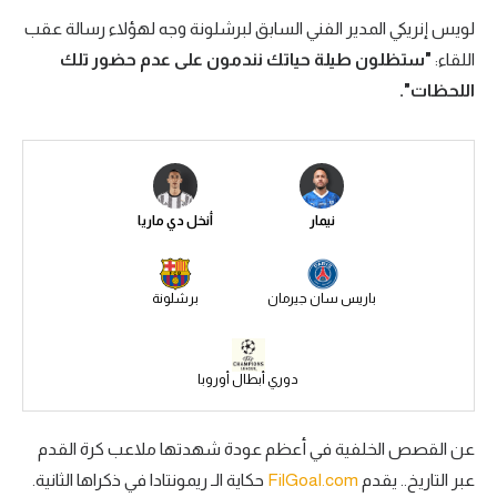
لويس إنريكي المدير الفني السابق لبرشلونة وجه لهؤلاء رسالة عقب
سعودي في الجول
اللقاء:
"ستظلون طيلة حياتك نندمون على عدم حضور تلك
الدوري الإنجليزي
اللحظات".
الدوري الإسباني
دوري أبطال أوروبا
القسم الثاني
نيمار
أنخل دي ماريا
رياضات أخرى
أمم إفريقيا
باريس سان جيرمان
برشلونة
كرة السلة الأمريكية
دوري أبطال أوروبا
كرة سلة
كرة يد
عن القصص الخلفية في أعظم عودة شهدتها ملاعب كرة القدم
كرة طائرة
عبر التاريخ.. يقدم
FilGoal.com
حكاية الـ ريمونتادا في ذكراها الثانية.