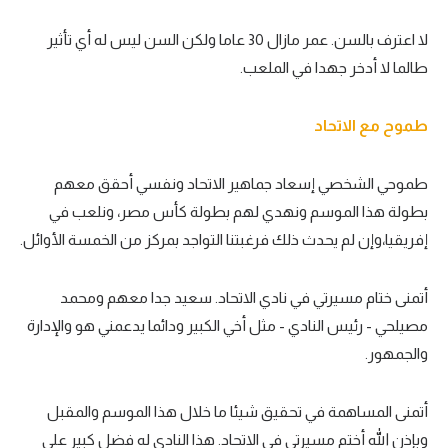
لا اعترف بالسن. عمر مازال 30 عاما ولكن السن ليس له أي تأثير
طالما لا أدخر جهدا في الملعب.
طموح مع الاتحاد
طموحي الشخصي إسعاد جماهير الاتحاد ونفسي أحقق معهم
بطولة هذا الموسم ونهدي لهم بطولة كأس مصر، ونلعب في
إفريقيا،وإن لم يحدث ذلك فرغبتنا التواجد بمركز من الخمسة الأوائل.
أتمنى ختام مسيرتي في نادي الاتحاد. سعيد جدا معهم ومحمد
مصيلحي - رئيس النادي - مثل أخي الكبير ودائما يدعمني هو والإدارة
والجمهور.
أتمنى المساهمة في تحقيق شيئا ما خلال هذا الموسم والمقبل
وبإذن الله أختم مسيرتي في الاتحاد. هذا النادي له فضل كبير علي