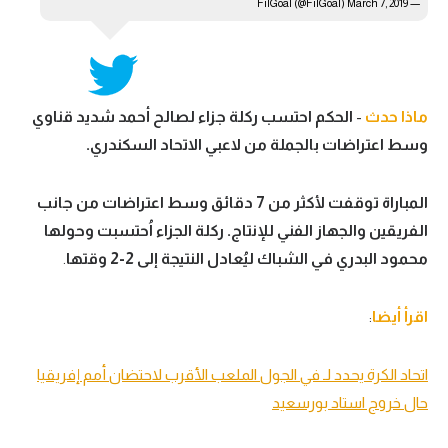
March 7, 2019
— FilGoal (@FilGoal)
ماذا حدث
-
الحكم احتسب ركلة جزاء لصالح أحمد شديد قناوي
وسط اعتراضات بالجملة من لاعبي الاتحاد السكندري.
المباراة توقفت لأكثر من 7 دقائق وسط اعتراضات من جانب
الفريقين والجهاز الفني للإنتاج. ركلة الجزاء اُحتسبت وحولها
محمود البدري في الشباك ليُعادل النتيجة إلى 2-2 وقتها
.
اقرأ أيضا
:
اتحاد الكرة يحدد لـ في الجول الملعب الأقرب لاحتضان أمم إفريقيا
حال خروج استاد بورسعيد