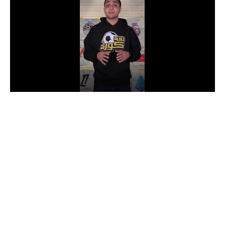
الدوري السعودي للمحترفين
دوري أبطال أوروبا
دوري أبطال إفريقيا
كل البطولات
أقسام
الكرة المصرية
الدوري المصري
الكرة الأوروبية
الكرة الإفريقية
منتخب مصر