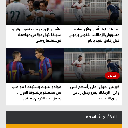
بعد 14 عاما.. أنس وائل يهاجم
قائمة ريال مدريد - ظهور برناردو
مسؤولي الزمالك: أبلغوني برحيلي
سيلفا لأول مرة في مواجهة
قبل إغلاق القيد بأيام
فرينتشفاروشي
خبر في الجول - على رأسهم أنس
موندو: فليك يستبعد 3 مواهب
وائل.. الزمالك يقرر رحيل رباعي
من معسكر برشلونة الأول..
فريق الشباب
وحمزة عبد الكريم مستمر
الأكثر مشاهدة