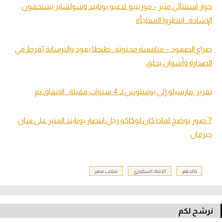
حوار استثنائي مثير - مورينيو: لاعبو يونايتد وسولشاير يستحقون
الإشادة.. انتظروا المفاجأة
صراع الصعود – منافسة مجنونة.. طنطا يعود والترسانة يُفرط في
الصدارة وأسوان يحلق
تقرير: مارسيلو إلى يوفنتوس لـ 4 سنوات مقبلة.. الاتفاق تم
7 صور توضح لماذا كان لوكاكو رجل انتصار يونايتد المثير على سان
جيرمان
خالد قمر
الاتحاد السكندري
منتخب مصر
نرشح لكم