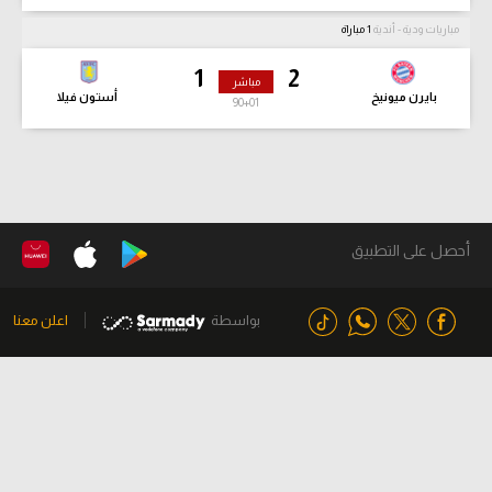
مباريات ودية - أندية
1 مباراة
1
2
مباشر
بايرن ميونيخ
أستون فيلا
90
+01
أحصل على التطبيق
بواسطة
اعلن معنا