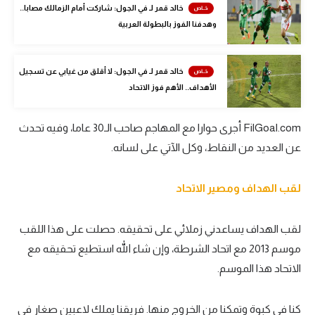
خالد قمر لـ في الجول: شاركت أمام الزمالك مصابا..
تحليل في الجول
وهدفنا الفوز بالبطولة العربية
حكايات في الجول
خالد قمر لـ في الجول: لا أقلق من غيابي عن تسجيل
كويز في الجول
الأهداف.. الأهم فوز الاتحاد
فيديو في الجول
FilGoal.com أجرى حوارا مع المهاجم صاحب الـ30 عاما، وفيه تحدث
عن العديد من النقاط، وكل الآتي على لسانه.
لقب الهداف ومصير الاتحاد
لقب الهداف يساعدني زملائي على تحقيقه. حصلت على هذا اللقب
موسم 2013 مع اتحاد الشرطة، وإن شاء الله استطيع تحقيقه مع
الاتحاد هذا الموسم.
كنا في كبوة وتمكنا من الخروج منها. فريقنا يملك لاعبين صغار في