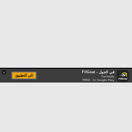
في الجول - FilGoal
×
الى التطبيق
Sarmady
FREE - In Google Play