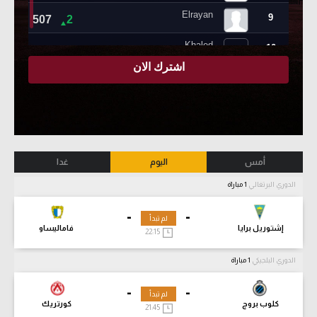
أمس
اليوم
غدا
الدوري البرتغالي
1 مباراة
-
-
لم تبدأ
إشتوريل برايا
فاماليساو
22:15
الدوري البلجيكي
1 مباراة
-
-
لم تبدأ
كلوب بروج
كورتريك
21:45