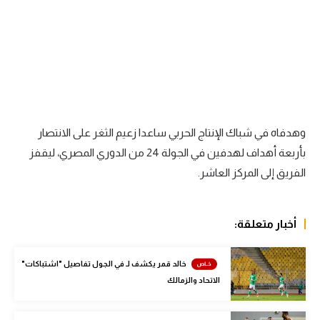
الوطن العربي
في المونديال
رياضة نسائية
آسيا
أمريكا
وهدفاه في شباك الإنتاج الحربي ساعدا زعيم الثغر على الانتصار
بأربعة أهداف لهدفين في الجولة 24 من الدوري المصري، ليقفز
ركن الألعاب
الفريق إلى المركز العاشر.
أقسام خاصة
أخبار متعلقة:
Gamers
ميركاتو
خالد قمر يكشف لـ في الجول تفاصيل "اشتباكات"
الاتحاد والزمالك
تحقيق في الجول
تقرير في الجول