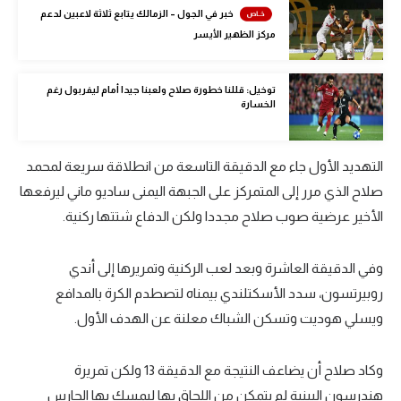
خبر في الجول – الزمالك يتابع ثلاثة لاعبين لدعم
تحليل في الجول
مركز الظهير الأيسر
حكايات في الجول
توخيل: قللنا خطورة صلاح ولعبنا جيدا أمام ليفربول رغم
كويز في الجول
الخسارة
فيديو في الجول
التهديد الأول جاء مع الدقيقة التاسعة من انطلاقة سريعة لمحمد
صلاح الذي مرر إلى المتمركز على الجبهة اليمنى ساديو ماني ليرفعها
الأخير عرضية صوب صلاح مجددا ولكن الدفاع شتتها ركنية.
وفي الدقيقة العاشرة وبعد لعب الركنية وتمريرها إلى أندي
روبيرتسون، سدد الأسكتلندي بيمناه لتصطدم الكرة بالمدافع
ويسلي هوديت وتسكن الشباك معلنة عن الهدف الأول.
وكاد صلاح أن يضاعف النتيجة مع الدقيقة 13 ولكن تمريرة
هندرسون البينية لم يتمكن من اللحاق بها ليمسك بها الحارس