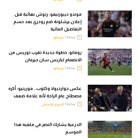
موندو ديبورتيفو: رتوش نهائية قبل
إعلان برشلونة ضم رودري بعد حسم
التفاصيل المالية
ساعة |
ميركاتو
رومانو: خطوة جديدة تقرب توريس من
الانضمام لباريس سان جيرمان
ساعة |
ميركاتو
عكس جوارديولا وكلوب.. مورينيو: أكره
مصطلح عام الراحة لأنه علامة ضعف
ساعة |
الدوري الإسباني
الدرعية يشارك النصر في ملعبه هذا
الموسم