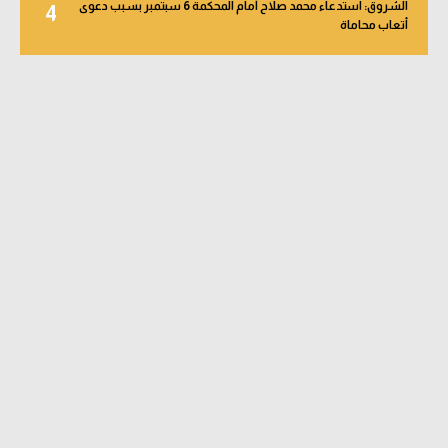
الشروق: استدعاء محمد صلاح أمام المحكمة 6 سبتمبر بسبب دعوى
4
أتعاب محاماة