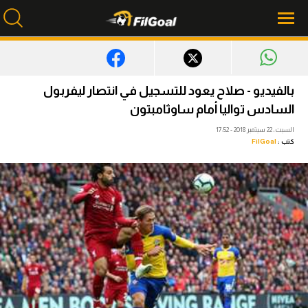
محتوى إخباري
بالفيديو - صلاح يعود للتسجيل في انتصار ليفربول
الرئيسية
السادس تواليا أمام ساوثامبتون
السبت، 22 سبتمبر 2018 - 17:52
أخبار
كتب :
FilGoal
مباريات
ميركاتو
فانتازي في الجول
مسابقة التوقعات
فيديوهات
عدسات