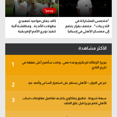
"متحمس للمشاركة في
كاف يعلن مواعيد تمهيدي
التدريبات".. منصف بقرار ينضم
بطولات الأندية.. ومناقشة آلية
إلى معسكر الأهلي في إسبانيا
تنفيذ دوري الأمم الإفريقية
المقترح
الأكثر مشاهدة
بيزيرا: الزمالك لم يلتزم بوعده معي.. وكنت سأصبح أغلى صفقة في
1
تاريخ النادي
خبر في الجول – الأهلي يستقر على استمرار الساعي وأحمد عيد
2
سبعة شروط.. تطبيق زملكاوي يكشف تفاصيل مفاوضات شباب
3
الأهلي لضم بيزيرا قبل غلق الملف