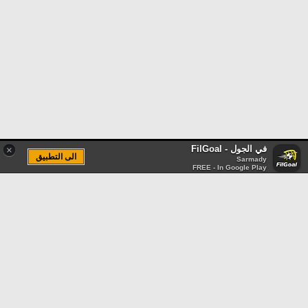
في الجول - FilGoal
×
الى التطبيق
Sarmady
FREE - In Google Play