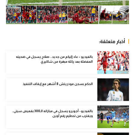
الوطن العربي
في المونديال
رياضة نسائية
أخبار متعلقة:
آسيا
أمريكا
بالفيديو – عاد إليكم من جديد.. صلاح يسجل في ضحيته
المفضلة بعد ركلة مبهرة من شاكيري
ركن الألعاب
الحكم بسجن مودريتش 8 أشهر مع إيقاف التنفيذ
أقسام خاصة
Gamers
ميركاتو
بالفيديو - أجويرو يسجل في مباراته الـ300 بقميص سيتي..
ويقترب من تحطيم رقم أوين
تحقيق في الجول
تقرير في الجول