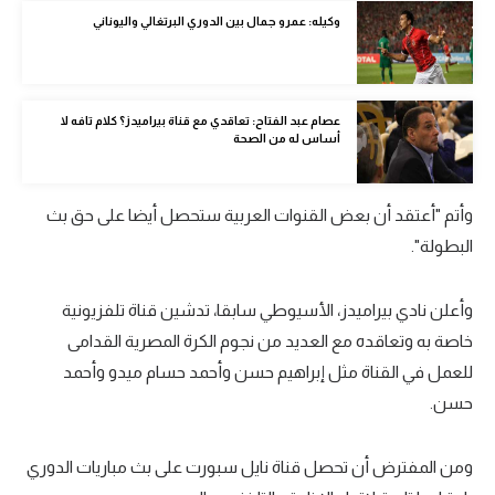
الوطن العربي
وكيله: عمرو جمال بين الدوري البرتغالي واليوناني
في المونديال
رياضة نسائية
عصام عبد الفتاح: تعاقدي مع قناة بيراميدز؟ كلام تافه لا
أساس له من الصحة
آسيا
أمريكا
وأتم "أعتقد أن بعض القنوات العربية ستحصل أيضا على حق بث
ركن الألعاب
البطولة".
وأعلن نادي بيراميدز، الأسيوطي سابقا، تدشين قناة تلفزيونية
أقسام خاصة
خاصة به وتعاقده مع العديد من نجوم الكرة المصرية القدامى
Gamers
للعمل في القناة مثل إبراهيم حسن وأحمد حسام ميدو وأحمد
ميركاتو
حسن.
تحقيق في الجول
ومن المفترض أن تحصل قناة نايل سبورت على بث مباريات الدوري
تقرير في الجول