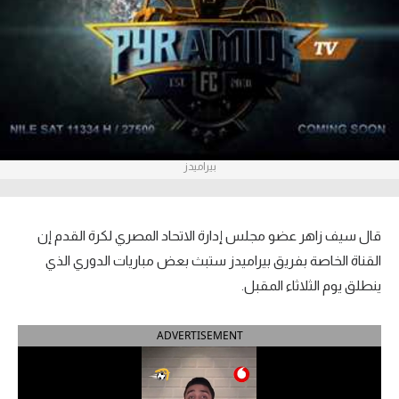
آراء حرة
ركن الألعاب
بطولات
أمريكا 2026
بيراميدز
الدوري المصري
الدوري الإنجليزي الممتاز
قال سيف زاهر عضو مجلس إدارة الاتحاد المصري لكرة القدم إن
القناة الخاصة بفريق بيراميدز ستبث بعض مباريات الدوري الذي
الدوري الإسباني
ينطلق يوم الثلاثاء المقبل.
الدوري الإيطالي
ADVERTISEMENT
الدوري الألماني
الدوري الفرنسي