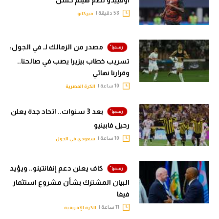
أوفييدو لضم هيثم حسن
58 دقيقة |
ميركاتو
مصدر من الزمالك لـ في الجول:
تسريب خطاب بيزيرا يصب في صالحنا..
وقرارنا نهائي
10 ساعة |
الكرة المصرية
بعد 3 سنوات.. اتحاد جدة يعلن
رحيل فابينيو
10 ساعة |
سعودي في الجول
كاف يعلن دعم إنفانتينو.. ويؤيد
البيان المشترك بشأن مشروع استثمار
فيفا
11 ساعة |
الكرة الإفريقية