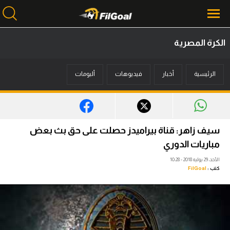
الكرة المصرية
محتوى إخباري
الرئيسية
أخبار
فيديوهات
ألبومات
الرئيسية
أخبار
مباريات
سيف زاهر: قناة بيراميدز حصلت على حق بث بعض
ميركاتو
مباريات الدوري
الأحد، 29 يوليه 2018 - 10:28
فانتازي في الجول
كتب :
FilGoal
مسابقة التوقعات
فيديوهات
عدسات