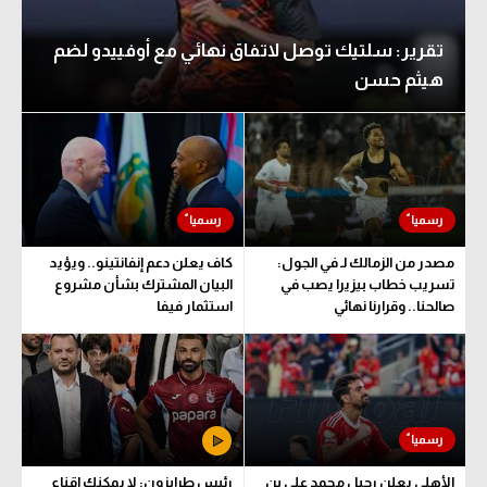
تقرير: سلتيك توصل لاتفاق نهائي مع أوفييدو لضم
هيثم حسن
مصدر من الزمالك لـ في الجول:
كاف يعلن دعم إنفانتينو.. ويؤيد
تسريب خطاب بيزيرا يصب في
البيان المشترك بشأن مشروع
صالحنا.. وقرارنا نهائي
استثمار فيفا
الأهلي يعلن رحيل محمد علي بن
رئيس طرابزون: لا يمكنك إقناع