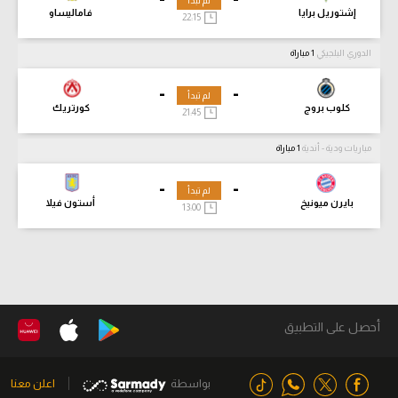
لم تبدأ
إشتوريل برايا
فاماليساو
22:15
الدوري البلجيكي
1 مباراة
-
-
لم تبدأ
كلوب بروج
كورتريك
21:45
مباريات ودية - أندية
1 مباراة
-
-
لم تبدأ
بايرن ميونيخ
أستون فيلا
13:00
أحصل على التطبيق
بواسطة
اعلن معنا