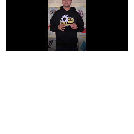
الدوري السعودي للمحترفين
دوري أبطال أوروبا
دوري أبطال إفريقيا
كل البطولات
أقسام
الكرة المصرية
الدوري المصري
الكرة الأوروبية
الكرة الإفريقية
منتخب مصر