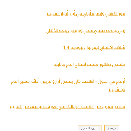
فوز الأهلي وإصابة أجاي في أبرز أخبار السبت
إنبي يوقف حمدي فتحي ويرفض بيعه للأهلي
شاهد اكتساح ليفربول ليونايتد 4-1
ملخص ظهور ملفت لصلاح أمام يونايتد
أرقام في الجول - الهدف كان ينقص أزارو لتزيين أدائه المميز أمام
تاونشيب
مصدر مقرب من اللاعب: الزمالك منع معروف يوسف من التدرب
بيراميدز
الدوري المصري