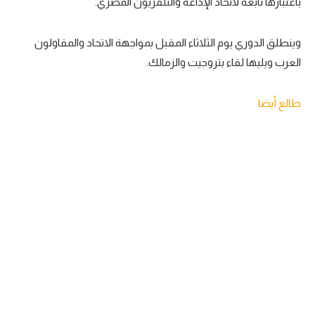
باعتبارها تابعة لاتحاد الإذاعة والتلفزيون المصري.
تحليل في الجول
وينطلق الدوري يوم الثلاثاء المقبل بمواجهة الاتحاد والمقاولون
حكايات في الجول
العرب ويليها لقاء بتروجيت والزمالك.
كويز في الجول
طالع أيضا
فيديو في الجول