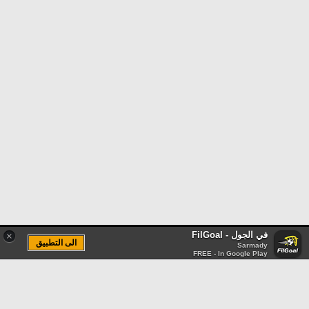
في الجول - FilGoal
×
الى التطبيق
Sarmady
FREE - In Google Play