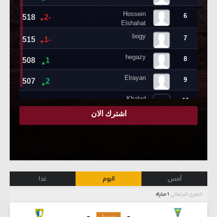
أمس
اليوم
غدا
الدوري البرتغالي
1 مباراة
-
-