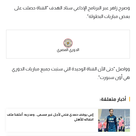
وصرح زاهر عبر البرنامج الإذاعي ستاد الهدف "القناة حصلت على
سعودي في الجول
بعض مباريات البطولة".
الدوري الإنجليزي
الدوري الإسباني
دوري أبطال أوروبا
الدوري المصري
القسم الثاني
وواصل "حتى الآن القناة الوحيدة التي ستبث جميع مباريات الدوري
رياضات أخرى
هي أون سبورت".
أمم إفريقيا
كرة السلة الأمريكية
أخبار متعلقة:
كرة سلة
إنبي يوقف حمدي فتحي لأجل غير مسمى.. ومدربه: أغلقنا ملف
كرة يد
انتقاله للأهلي
كرة طائرة