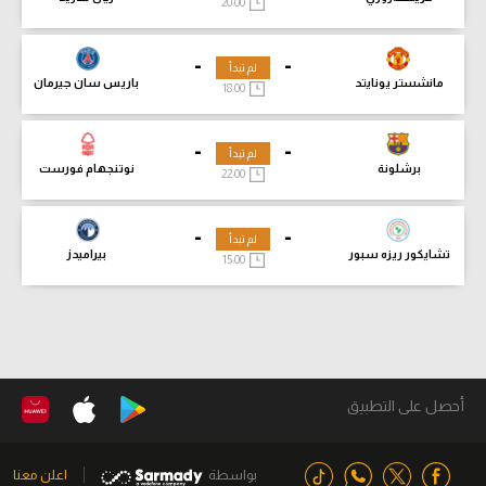
20:00
-
-
لم تبدأ
مانشستر يونايتد
باريس سان جيرمان
18:00
-
-
لم تبدأ
برشلونة
نوتنجهام فورست
22:00
-
-
لم تبدأ
تشايكور ريزه سبور
بيراميدز
15:00
أحصل على التطبيق
بواسطة
اعلن معنا