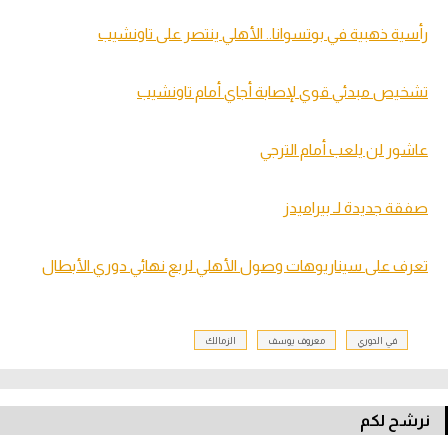
رأسية ذهبية في بوتسوانا.. الأهلي ينتصر على تاونشيب
تشخيص مبدئي قوي لإصابة أجاي أمام تاونشيب
عاشور لن يلعب أمام الترجي
صفقة جديدة لـ بيراميدز
تعرف على سيناريوهات وصول الأهلي لربع نهائي دوري الأبطال
في الدوري
معروف يوسف
الزمالك
نرشح لكم