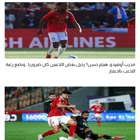
مدرب أوفييدو: هيثم حسن؟ رحيل بعض اللاعبين كان ضروريا.. ونضع رغبة
اللاعب بالاعتبار