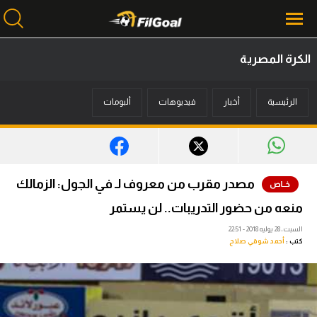
الكرة المصرية
محتوى إخباري
الرئيسية
أخبار
فيديوهات
ألبومات
الرئيسية
أخبار
مباريات
مصدر مقرب من معروف لـ في الجول: الزمالك
ميركاتو
منعه من حضور التدريبات.. لن يستمر
فانتازي في الجول
السبت، 28 يوليه 2018 - 22:51
كتب :
أحمد شوقي صلاح
مسابقة التوقعات
فيديوهات
عدسات