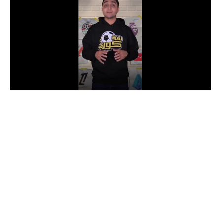
الدوري السعودي للمحترفين
دوري أبطال أوروبا
دوري أبطال إفريقيا
كل البطولات
أقسام
الكرة المصرية
الدوري المصري
الكرة الأوروبية
الكرة الإفريقية
منتخب مصر