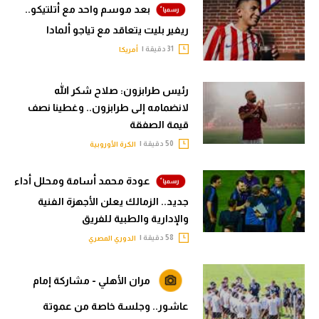
بعد موسم واحد مع أتلتيكو..
ريفير بليت يتعاقد مع تياجو ألمادا
31 دقيقة |
أمريكا
رئيس طرابزون: صلاح شكر الله
لانضمامه إلى طرابزون.. وغطينا نصف
قيمة الصفقة
50 دقيقة |
الكرة الأوروبية
عودة محمد أسامة ومحلل أداء
جديد.. الزمالك يعلن الأجهزة الفنية
والإدارية والطبية للفريق
58 دقيقة |
الدوري المصري
مران الأهلي - مشاركة إمام
عاشور.. وجلسة خاصة من عموتة