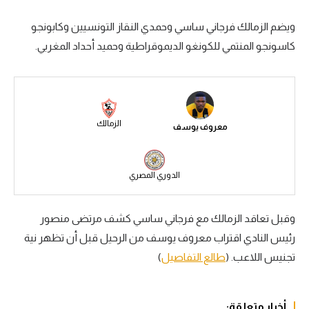
سعودي في الجول
ويضم الزمالك فرجاني ساسي وحمدي النقاز التونسيين وكابونجو
كاسونجو المنتمي للكونغو الديموقراطية وحميد أحداد المغربي.
الدوري الإنجليزي
الدوري الإسباني
دوري أبطال أوروبا
الزمالك
معروف يوسف
القسم الثاني
رياضات أخرى
الدوري المصري
أمم إفريقيا
كرة السلة الأمريكية
وقبل تعاقد الزمالك مع فرجاني ساسي كشف مرتضى منصور
رئيس النادي اقتراب معروف يوسف من الرحيل قبل أن تظهر نية
كرة سلة
تجنيس اللاعب. (
طالع التفاصيل
)
كرة يد
كرة طائرة
أخبار متعلقة: