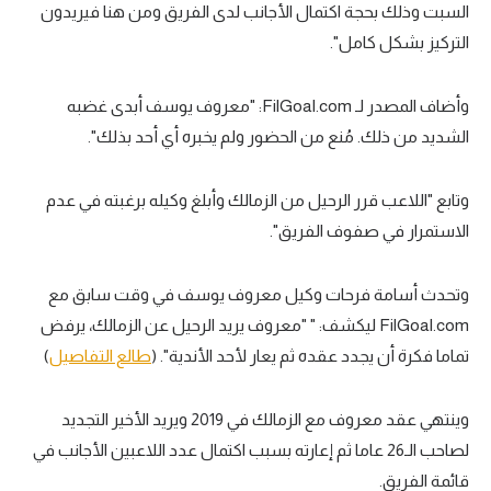
السبت وذلك بحجة اكتمال الأجانب لدى الفريق ومن هنا فيريدون
تحليل في الجول
التركيز بشكل كامل".
حكايات في الجول
وأضاف المصدر لـ FilGoal.com: "معروف يوسف أبدى غضبه
كويز في الجول
الشديد من ذلك. مُنع من الحضور ولم يخبره أي أحد بذلك".
فيديو في الجول
وتابع "اللاعب قرر الرحيل من الزمالك وأبلغ وكيله برغبته في عدم
الاستمرار في صفوف الفريق".
وتحدث أسامة فرحات وكيل معروف يوسف في وقت سابق مع
FilGoal.com ليكشف: " "معروف يريد الرحيل عن الزمالك، يرفض
تماما فكرة أن يجدد عقده ثم يعار لأحد الأندية". (
طالع التفاصيل
)
وينتهي عقد معروف مع الزمالك في 2019 ويريد الأخير التجديد
لصاحب الـ26 عاما ثم إعارته بسبب اكتمال عدد اللاعبين الأجانب في
قائمة الفريق.