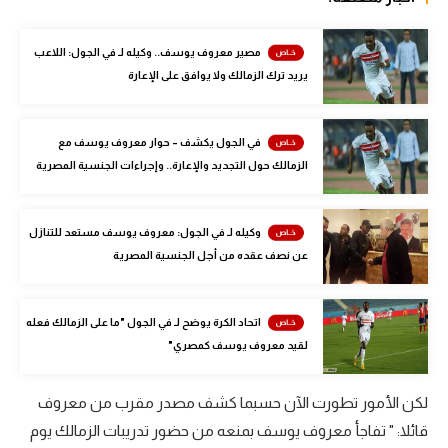
الوطن العربي
مصير معروف يوسف.. وكيله لـ في الجول: اللاعب
في المونديال
يريد ترك الزمالك ولا يوافق على الإعارة
رياضة نسائية
آسيا
في الجول يكشف – حوار معروف يوسف مع
الزمالك حول التجديد والإعارة.. وإجراءات الجنسية المصرية
أمريكا
ركن الألعاب
وكيله لـ في الجول: معروف يوسف مستعد للتنازل
عن نصف عقده من أجل الجنسية المصرية
أقسام خاصة
Gamers
اتحاد الكرة يوضح لـ في الجول "ما على الزمالك فعله
لقيد معروف يوسف كمصري"
ميركاتو
تحقيق في الجول
لكن الأمور تطورت الآن حسبما كشف مصدر مقرب من معروف
قائلا: " تفاجأ معروف يوسف بمنعه من حضور تدريبات الزمالك يوم
تقرير في الجول