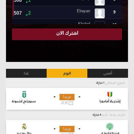
أمس
اليوم
غدا
الدوري البرتغالي
1 مباراة
-
-
لم تبدأ
إشتريلا أمادورا
سبورتنج لشبونة
22:30
مباريات ودية - أندية
4 مباراة
-
-
لم تبدأ
فرينكفاروزي
ريال مدريد