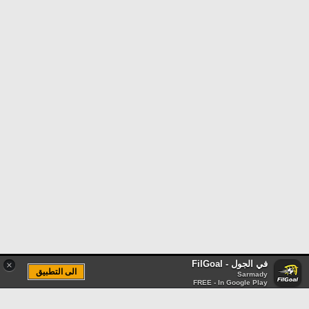
في الجول - FilGoal
×
الى التطبيق
Sarmady
FREE - In Google Play