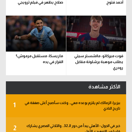
أحمد فتوح
صلاح يظهر في فيلم ترويجي
فوت ميركاتو: مانشستر سيتي
ماريسكا: مستقبل مرموش؟
يطلب موهبة برشلونة مقابل
القرار في يده
رودري
الأكثر مشاهدة
بيزيرا: الزمالك لم يلتزم بوعده معي.. وكنت سأصبح أغلى صفقة في
1
تاريخ النادي
خبر في الجول - الأهلي يبدأ من دور الـ 32.. والثلاثي المصري يشارك
2
قاريا من التمهيدي الأول