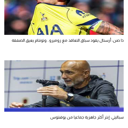
ذا صن: أرسنال يقود سباق التعاقد مع روميرو.. وتوتنام يعيق الصفقة
سباليتي: إنتر أكثر جاهزية جماعيا من يوفنتوس