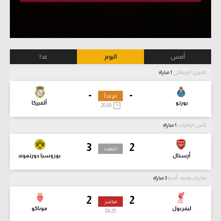
أمس
اليوم
غدا
الدوري البرتغالي
1 مباراة
-
-
لم تبدأ
بورتو
ألفيركا
20:00
كأس الإمارات
1 مباراة
3
2
انتهت
أرسنال
بوروسيا دورتموند
مباريات ودية - أندية
3 مباراة
2
2
مباشر
ليفربول
موناكو
84:31