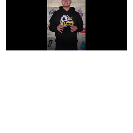
الدوري السعودي للمحترفين
دوري أبطال أوروبا
دوري أبطال إفريقيا
كل البطولات
أقسام
الكرة المصرية
الدوري المصري
الكرة الأوروبية
الكرة الإفريقية
منتخب مصر