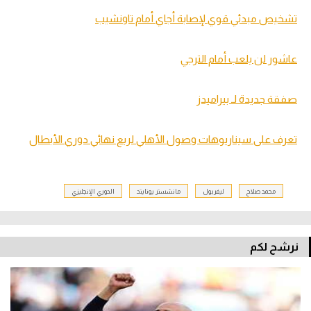
تشخيص مبدئي قوي لإصابة أجاي أمام تاونشيب
عاشور لن يلعب أمام الترجي
صفقة جديدة لـ بيراميدز
تعرف على سيناريوهات وصول الأهلي لربع نهائي دوري الأبطال
محمد صلاح
ليفربول
مانشستر يونايتد
الدوري الإنجليزي
نرشح لكم