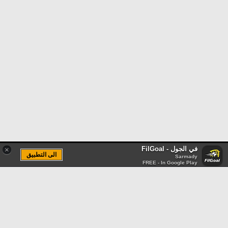
في الجول - FilGoal
×
الى التطبيق
Sarmady
FREE - In Google Play