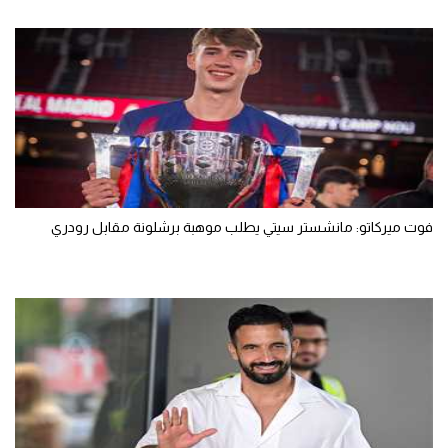
فوت ميركاتو: مانشستر سيتي يطلب موهبة برشلونة مقابل رودري