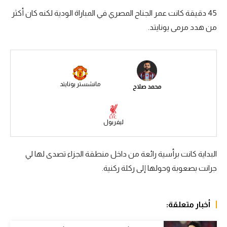
45 دقيقة كانت عمر الجناح المصري في المباراة الودية لكنه كان أكثر
سعودي في الجول
من هدد مرمى يونايتد.
الدوري الإنجليزي
الدوري الإسباني
دوري أبطال أوروبا
مانشستر يونايتد
محمد صلاح
القسم الثاني
رياضات أخرى
ليفربول
أمم إفريقيا
البداية كانت برأسية رائعة من داخل منطقة الجزاء تصدى لها لي
كرة السلة الأمريكية
جرانت بصعوبة وحولها إلى ركلة ركنية.
كرة سلة
كرة يد
أخبار متعلقة:
كرة طائرة