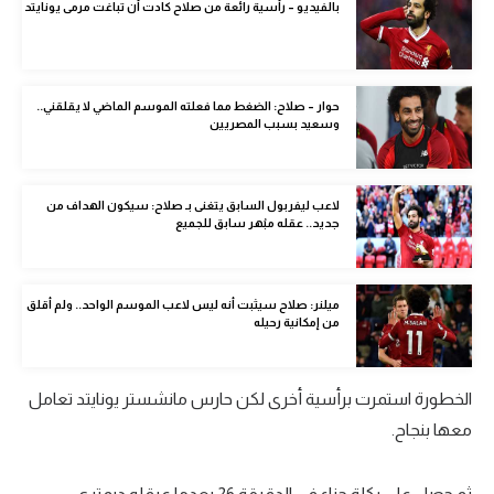
بالفيديو – رأسية رائعة من صلاح كادت أن تباغت مرمى يونايتد
الوطن العربي
في المونديال
حوار – صلاح: الضغط مما فعلته الموسم الماضي لا يقلقني..
رياضة نسائية
وسعيد بسبب المصريين
آسيا
أمريكا
لاعب ليفربول السابق يتغنى بـ صلاح: سيكون الهداف من
جديد.. عقله مبُهر سابق للجميع
ركن الألعاب
ميلنر: صلاح سيثبت أنه ليس لاعب الموسم الواحد.. ولم أقلق
أقسام خاصة
من إمكانية رحيله
Gamers
ميركاتو
الخطورة استمرت برأسية أخرى لكن حارس مانشستر يونايتد تعامل
معها بنجاح.
تحقيق في الجول
تقرير في الجول
ثم حصل على ركلة جزاء في الدقيقة 26 بعدما عرقله ديمتري