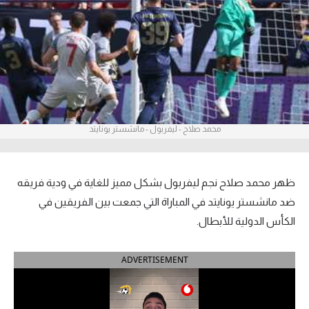
آراء حرة
ركن الألعاب
بطولات
أمريكا 2026
محمد صلاح - ليفربول - مانشستر يونايتد
الدوري المصري
الدوري الإنجليزي الممتاز
ظهر محمد صلاح نجم ليفربول بشكل مميز للغاية في ودية فريقه
ضد مانشستر يونايتد في المباراة التي جمعت بين الفريقين في
الدوري الإسباني
الكأس الدولية للأبطال.
الدوري الإيطالي
ADVERTISEMENT
الدوري الألماني
الدوري الفرنسي