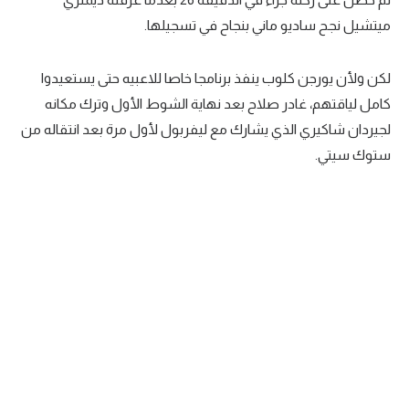
ميتشيل نجح ساديو ماني بنجاح في تسجيلها.
تحليل في الجول
حكايات في الجول
لكن ولأن يورجن كلوب ينفذ برنامجا خاصا للاعبيه حتى يستعيدوا
كويز في الجول
كامل لياقتهم، غادر صلاح بعد نهاية الشوط الأول وترك مكانه
لجيردان شاكيري الذي يشارك مع ليفربول لأول مرة بعد انتقاله من
فيديو في الجول
ستوك سيتي.