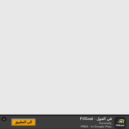
في الجول - FilGoal
×
الى التطبيق
Sarmady
FREE - In Google Play