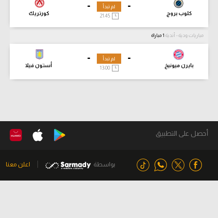
-
-
لم تبدأ
كلوب بروج
كورتريك
21:45
مباريات ودية - أندية
1 مباراة
-
-
لم تبدأ
بايرن ميونيخ
أستون فيلا
13:00
أحصل على التطبيق
بواسطة
اعلن معنا