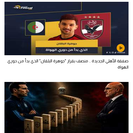
صفقة الأهلي الجديدة .. منصف بقرار "جوهرة البلقان" الذي بدأ من دوري
الهواة