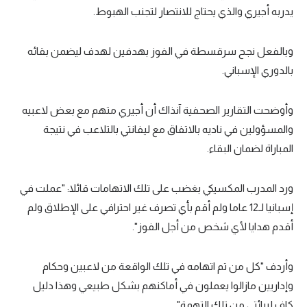
يدربه أجيري والذي يحتاج للانتصار لتجنب الهبوط.
وبالفعل نجح سرقسطة في الفوز بهدفين لهدف ليضمن بقائه
بالدوري الإسباني.
وأوضحت التقارير الصحفية آنذاك أن أجيري متهم مع بعض لاعبيه
والمسؤولين في ناديه بالاتفاق مع ليفانتي بالتلاعب في نتيجة
المباراة لضمان البقاء.
ورد المدرب المكسيكي بغضب على تلك الاتهامات قائلا: "عملت في
إسبانيا لـ12 عاما ولم أقم بأي تصرف غير احترافي على الإطلاق ولم
أقدم هدايا لأي شخص من أجل الفوز".
وأردف "كل من تم اتهامه في تلك الواقعة من لاعبين وحكام
وإداريين مازالوا يعملون في أماكنهم بشكل طبيعي وهذا دليل
كاف لبرائتي من تلك التهمة".