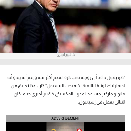
آراء حرة
ركن الألعاب
بطولات
أمريكا 2026
خافيير أجيري
الدوري المصري
الدوري الإنجليزي الممتاز
"هو يقول دائما أن زوجته تحب كرة القدم أكثر منه ورغم أنه يبدو أنه
لديه ارتباطا وثيقا باللعبة لكنه يحب البيسبول" كان هذا تعليق من
الدوري الإسباني
مانولو ماركيز مساعد المدرب المكسيكي خافيير أجيري حينما كان
الثنائي يعمل في إسبانيول.
الدوري الإيطالي
الدوري الألماني
ADVERTISEMENT
الدوري الفرنسي