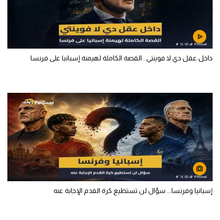
داخل عقل دي لا فوينتي.. القصة الكاملة لهيمنة إسبانيا على فرنسا
إسبانيا وفرنسا... سؤال لن تستطيع كرة القدم الإجابة عنه