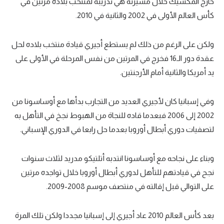
خارج المكسيك خلال مسيرته هي تدريبه لمنتخب بلاده مرتين في
تحليل في الجول
كأس العالم الأولى في 2002 والثانية في 2010.
حكايات في الجول
ولكن على الرغم من ذلك لم يستطع أجيري قيادة منتخب بلاده لحل
كويز في الجول
عقدة دور الـ16 فخرج في المرتين من نفس المرحلة في الأولى على
يد أمريكا والثانية أمام الأرجنتين.
فيديو في الجول
وفي إسبانيا كان لأجيري العديد من التجارب بدأها مع أوساسونا من
2002 إلى 2006 فبعدما قاده للنجاة من الهبوط نجخ في التأهل به
لتصفيات دوري أبطال أوروبا بعدما حل رابعا في الدوري الإسباني.
وبناء على نجاحه مع أوساسونا انتدبه أتلتيكو مدريد لثلاث سنوات
نجح في قيادتهم للتأهل لدوري أبطال أوروبا خلال تواجده مرتين
على التوالي قبل إقالته في منتصف موسم 2008-2009.
بعد كأس العالم 2010 عاد أجيري إلى إسبانيا مجددا ولكن تلك المرة