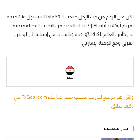
سعودي في الجول
لكن على الرغم من حب الرجل صاحب الـ59 عاما للبيسبول وتشجيعه
الدوري الإنجليزي
لفريق أوكلاند أثليتيك إلا أنه له العديد من التجارب المختلفة بداية
الدوري الإسباني
من كأس العالم للكرة الأوروبية وبالتحديد في إسبانيا إلى الوطن
العربي ومع الوحدة الإماراتي.
دوري أبطال أوروبا
القسم الثاني
رياضات أخرى
مصر
أمم إفريقيا
كرة السلة الأمريكية
والآن هو مرشح لتدريب منتخب مصر كما علم FilGoal.com في
وقت سابق.
كرة سلة
كرة يد
أخبار متعلقة:
كرة طائرة