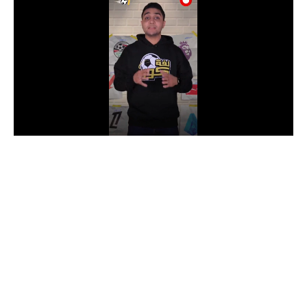
الدوري السعودي للمحترفين
دوري أبطال أوروبا
دوري أبطال إفريقيا
كل البطولات
أقسام
الكرة المصرية
الدوري المصري
الكرة الأوروبية
الكرة الإفريقية
منتخب مصر