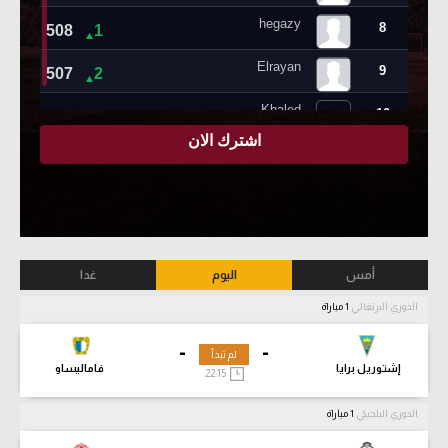
أمس
اليوم
غدا
الدوري البرتغالي
1 مباراة
-
-
لم تبدأ
إشتوريل برايا
فاماليساو
22:15
الدوري البلجيكي
1 مباراة