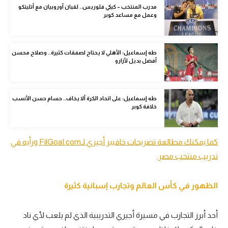
مدرب المنتخب – كيكي فلوريس.. لقبان أوروبيان مع أتليتكو
الوطن العربي
وعمل مع مساعد كوبر
في المونديال
رياضة نسائية
طه إسماعيل: الأهلي لا يحتاح لصفقات كثيرة.. وصلاح محسن
أفضل بديل لأزارو
آسيا
أمريكا
طه إسماعيل: على اتحاد الكرة ألا يخاف.. حسام حسن الأنسب
خلافة كوبر
ركن الألعاب
كما يمكنك مطالعة تصريحات خافيير أجيري لـFilGoal.com ورأيه في
أقسام خاصة
تدريب منتخب مصر.
Gamers
ميركاتو
الظهور في كأس العالم وتجارب إسبانية كثيرة
تحقيق في الجول
أحد أبرز التجارب في مسيرة أجيري التدريبية الذي لم يلعب لأي ناد
تقرير في الجول