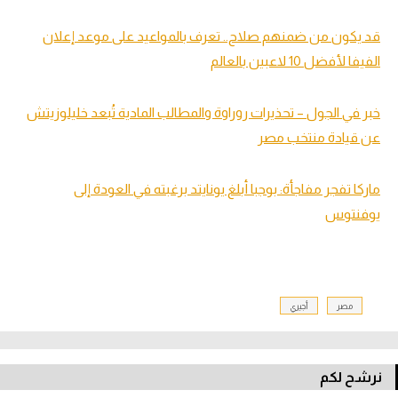
قد يكون من ضمنهم صلاح.. تعرف بالمواعيد على موعد إعلان
الفيفا لأفضل 10 لاعبين بالعالم
خبر في الجول – تحذيرات روراوة والمطالب المادية تُبعد خليلوزيتش
عن قيادة منتخب مصر
ماركا تفجر مفاجأة: بوجبا أبلغ يونايتد برغبته في العودة إلى
يوفنتوس
مصر
أجيري
نرشح لكم