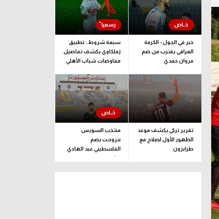
خبر في الجول - الكرمة
سبعة شروط.. تطبيق
العراقي يقترب من ضم
زملكاوي يكشف تفاصيل
مروان حمدي
مفاوضات شباب الأهلي
لضم بيزيرا قبل غلق
الملف
تقرير تركي يكشف موعد
منتخب السويس
الظهور الأول لصلاح مع
بتروجت يضم
طرابزون
الفلسطيني عبد الهادي
راشد