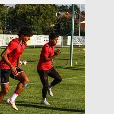
آراء حرة
الدوري ا
ركن الألعاب
دوري أبطا
دوري أبطا
كل البطولات