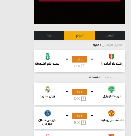
أمس
اليوم
غدا
الدوري البرتغالي
1 مباراة
-
-
لم تبدأ
إشتريلا أمادورا
سبورتنج لشبونة
22:30
مباريات ودية - أندية
4 مباراة
-
-
لم تبدأ
فرينكفاروزي
ريال مدريد
20:00
-
-
لم تبدأ
مانشستر يونايتد
باريس سان
18:00
جيرمان