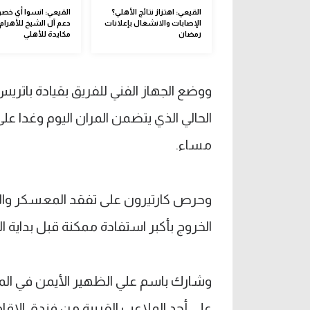
القيعي: اهتزاز نتائج الأهلي؟
القيعي: انسوا أي خصو
الإصابات والانشغال بإعلانات
دعم آل الشيخ للأهرام
رمضان
مكايدة للأهلي
ووضع الجهاز الفني للفريق بقيادة باتريس
الحالي الذي يتضمن المران اليوم وغدا على
مساء.
وحرص كارتيرون على تفقد المعسكر والاط
الخروج بأكبر استفادة ممكنة قبل بداية ا
وشارك باسم علي الظهير الأيمن في المران
على أحد الملاعب القريبة من فندق الإقام