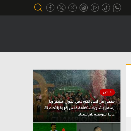
أقسام خاصة
Gamers
يكية
ميركاتو
تحقيق في الجول
تقرير في الجول
تحليل في الجول
مصدر من اتحاد الكرة لـ في الجول: ننتظر ردا
حكايات في الجول
رسميا بشأن استضافة كأس إفريقيا تحت 23
عاما المؤهلة للأولمبياد
كويز في الجول
فيديو في الجول