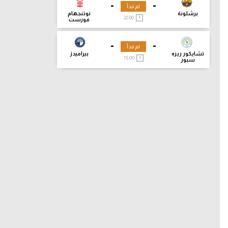
-
-
لم تبدأ
برشلونة
نوتنجهام
22:00
فورست
-
-
لم تبدأ
تشايكور ريزه
بيراميدز
15:00
سبور