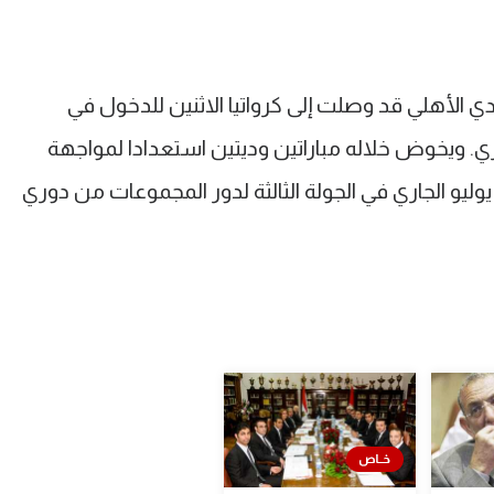
ادي الأهلي قد وصلت إلى كرواتيا الاثنين للدخول في
تمر حتى 10 يوليو الجاري. ويخوض خلاله مباراتين وديتين استعدادا لمواجهة
 رولرز البوتسواني يوم الـ17 من يوليو الجاري في الجولة الثالثة لدور المجموعات من دوري