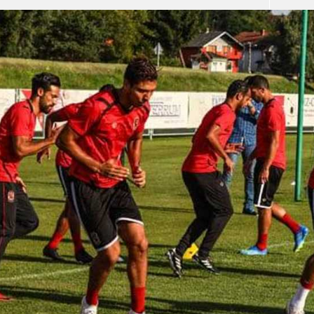
آسيا
دوري أبطال أوروبا
لسعودي للمحترفين
أمريكا
القسم الثاني
ل أوروبا
ركن الألعاب
رياضات أخرى
ل إفريقيا