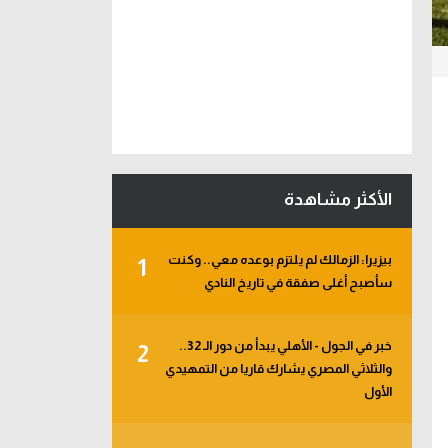
الأكثر مشاهدة
بيزيرا: الزمالك لم يلتزم بوعده معي.. وكنت
1
سأصبح أغلى صفقة في تاريخ النادي
خبر في الجول - الأهلي يبدأ من دور الـ 32..
2
والثلاثي المصري يشارك قاريا من التمهيدي
الأول