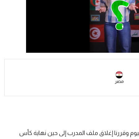
مصر
FilGoal.com: "تناقشنا اليوم وقررنا إغلاق ملف المدرب إلى حين نهاية كأس