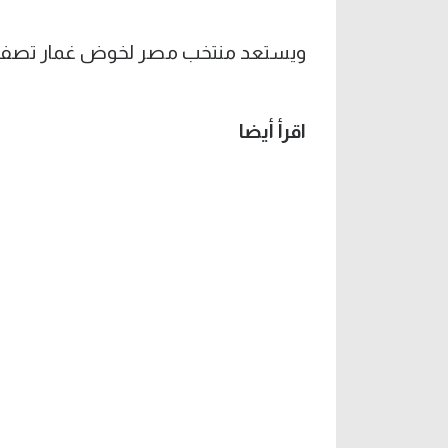
ويستعد منتخب مصر لخوض غمار تصفيات كأس أمم إفريق
اقرأ أيضا