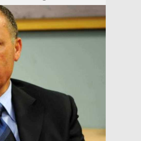
آراء حرة
الدوري ا
ركن الألعاب
دوري أبطا
دوري أبطا
كل البطولات