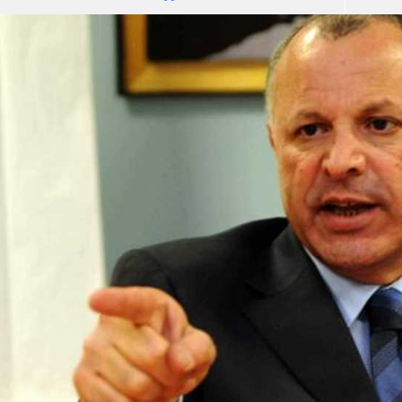
آسيا
دوري أبطال أوروبا
لسعودي للمحترفين
أمريكا
القسم الثاني
ل أوروبا
ركن الألعاب
رياضات أخرى
ل إفريقيا