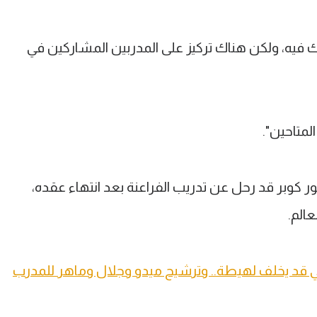
 فيه، ولكن هناك تركيز على المدربين المشاركين في
لمتاحين".
ر كوبر قد رحل عن تدريب الفراعنة بعد انتهاء عقده،
الم.
الي قد يخلف لهيطة.. وترشيح ميدو وجلال وماهر للمدرب