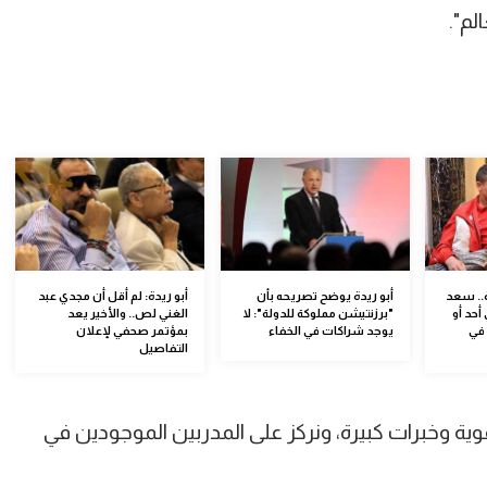
لم".
.. سعد
أبو ريدة يوضح تصريحه بأن
أبو ريدة: لم أقل أن مجدي عبد
حد أو
"برزنتيشن مملوكة للدولة": لا
الغني لص.. والأخير يعد
في
يوجد شراكات في الخفاء
بمؤتمر صحفي لإعلان
التفاصيل
ية وخبرات كبيرة، ونركز على المدربين الموجودين في