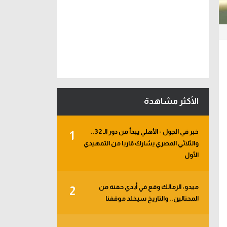
الأكثر مشاهدة
خبر في الجول - الأهلي يبدأ من دور الـ 32..
1
والثلاثي المصري يشارك قاريا من التمهيدي
الأول
ميدو: الزمالك وقع في أيدي حفنة من
2
المحتالين.. والتاريخ سيخلد موقفنا