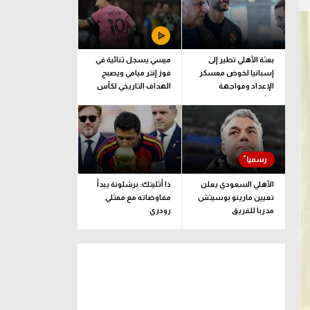
بعثة الأهلي تطير إلى
ميسي يسجل ثنائية في
إسبانيا لخوض معسكر
فوز إنتر ميامي ويصبح
الإعداد ومواجهة
الهداف التاريخي لكأس
برشلونة
الدوريات
الأهلي السعودي يعلن
ذا أثليتك: برشلونة يبدأ
تعيين مارينو بوسيتش
مفاوضاته مع ممثلي
مدربا للفريق
رودري