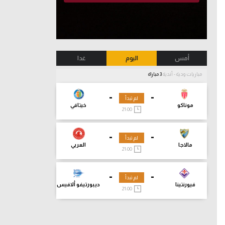
أمس
اليوم
غدا
مباريات ودية - أندية
3 مباراة
-
-
لم تبدأ
موناكو
خيتافي
21:00
-
-
لم تبدأ
مالاجا
العربي
21:00
-
-
لم تبدأ
فيورنتينا
ديبورتيفو ألافيس
21:00