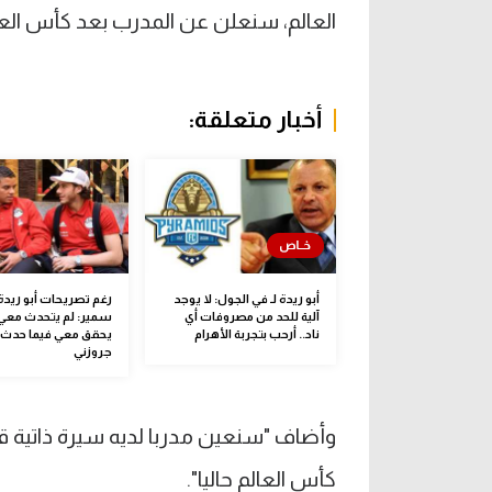
العالم، سنعلن عن المدرب بعد كأس العا
أخبار متعلقة:
أبو ريدة لـ في الجول: لا يوجد
رغم تصريحات أبو ريدة
آلية للحد من مصروفات أي
سمير: لم يتحدث معي أ
ناد.. أرحب بتجربة الأهرام
يحقق معي فيما حدث 
جروزني
وأضاف "سنعين مدربا لديه سيرة ذاتية قو
كأس العالم حاليا".