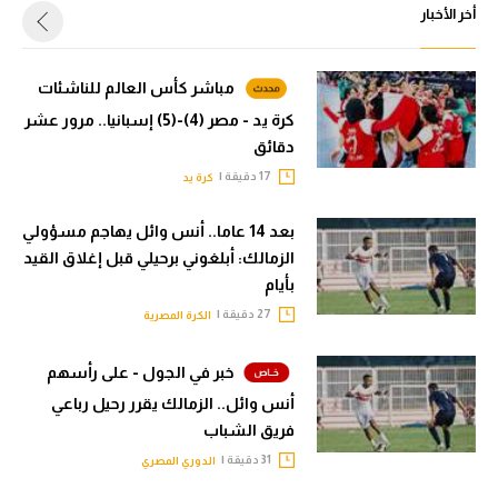
أخر الأخبار
مباشر كأس العالم للناشئات
كرة يد - مصر (4)-(5) إسبانيا.. مرور عشر
دقائق
17 دقيقة |
كرة يد
بعد 14 عاما.. أنس وائل يهاجم مسؤولي
الزمالك: أبلغوني برحيلي قبل إغلاق القيد
بأيام
27 دقيقة |
الكرة المصرية
خبر في الجول - على رأسهم
أنس وائل.. الزمالك يقرر رحيل رباعي
فريق الشباب
31 دقيقة |
الدوري المصري