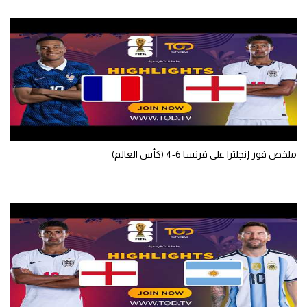
ملخص فوز إنجلترا على فرنسا 6-4 (كأس العالم)