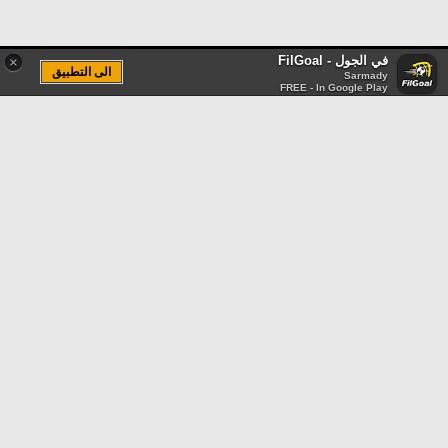
في الجول - FilGoal
×
الى التطبيق
Sarmady
FREE - In Google Play