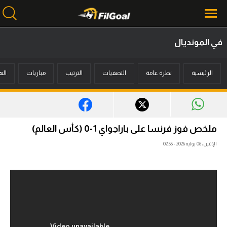
في المونديال
محتوى إخباري
الرئيسية
نظرة عامة
التصفيات
الترتيب
مباريات
اله
الرئيسية
أخبار
مباريات
ملخص فوز فرنسا على باراجواي 1-0 (كأس العالم)
ميركاتو
الإثنين، 06 يوليه 2026 - 02:55
فانتازي في الجول
مسابقة التوقعات
فيديوهات
عدسات