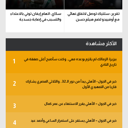
تقرير: سلتيك توصل لاتفاق نهائي
سكاي: اتهام إيفان توني بالاعتداء
مع أوفييدو لضم هيثم حسن
والتسبب في إصابة جسدية
الأكثر مشاهدة
بيزيرا: الزمالك لم يلتزم بوعده معي.. وكنت سأصبح أغلى صفقة في
1
تاريخ النادي
خبر في الجول - الأهلي يبدأ من دور الـ 32.. والثلاثي المصري يشارك
2
قاريا من التمهيدي الأول
خبر في الجول – الأهلي يقرر الاستنغاء عن عمر كمال
3
خبر في الجول – الأهلي يستقر على استمرار الساعي وأحمد عيد
4