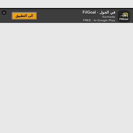
في الجول - FilGoal
×
الى التطبيق
Sarmady
FREE - In Google Play