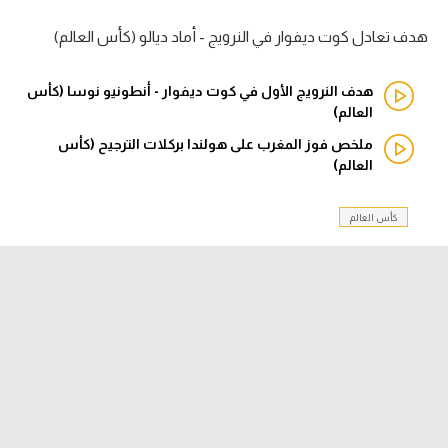
هدف تعادل كوت ديفوار في النرويج - أماد ديالو (كأس العالم)
الدوري السعودي للمحترفين
دوري أبطال أوروبا
هدف النرويج الأول في كوت ديفوار - أنطونيو نوسا (كأس
العالم)
دوري أبطال إفريقيا
ملخص فوز المغرب على هولندا بركلات الترجيح (كأس
العالم)
كل البطولات
كأس العالم
أقسام
الكرة المصرية
الدوري المصري
الكرة الأوروبية
الكرة الإفريقية
منتخب مصر