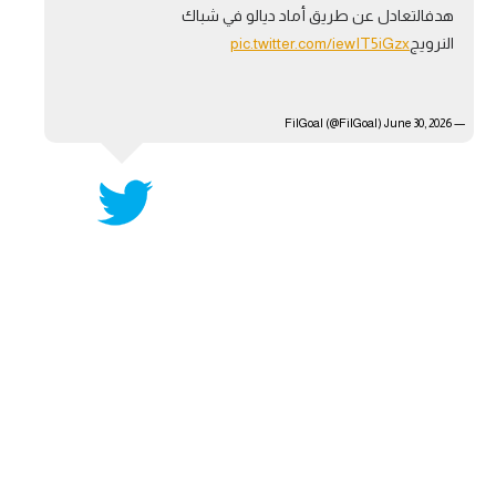
هدفالتعادل عن طريق أماد ديالو في شباك
آراء حرة
النرويج
pic.twitter.com/iewIT5iGzx
ركن الألعاب
June 30, 2026
— FilGoal (@FilGoal)
بطولات
أمريكا 2026
الدوري المصري
الدوري الإنجليزي الممتاز
الدوري الإسباني
الدوري الإيطالي
الدوري الألماني
الدوري الفرنسي