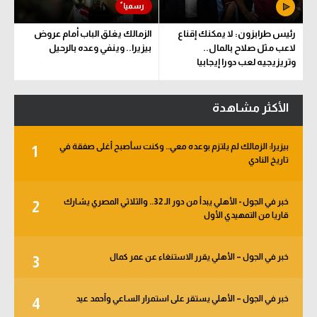
رئيس طرابزون: لا يمكنك إقناع
الزمالك يغلق الباب أمام عروض
لاعب مثل صلاح بالمال..
بيزيرا.. وينفي وعده بالرحيل
وتريزيجيه لعب دورا إيجابيا
الأكثر مشاهدة
بيزيرا: الزمالك لم يلتزم بوعده معي.. وكنت سأصبح أغلى صفقة في
1
تاريخ النادي
خبر في الجول - الأهلي يبدأ من دور الـ 32.. والثلاثي المصري يشارك
2
قاريا من التمهيدي الأول
خبر في الجول – الأهلي يقرر الاستنغاء عن عمر كمال
3
خبر في الجول – الأهلي يستقر على استمرار الساعي وأحمد عيد
4