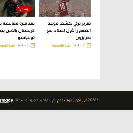
تقرير تركي يكشف موعد
بعد فترة معايشة نا
الظهور الأول لصلاح مع
كريستال بالاس يض
طرابزون
تومياسو
8 ساعة |
9 ساعة |
الكرة الأوروبية
الكرة الأورو
© 2026
فى الجول دوت كوم
يتم إدارته و تطويره
بواسطة