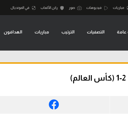
مباريات
فيديوهات
صور
ركن الألعاب
في المونديال
 عامة
التصفيات
الترتيب
مباريات
الهدافون
أقسام
أمم إفريقيا
الكرة المصرية
كرة السلة الأمر
الدوري المصري
لمصري
كرة سلة
الكرة الأوروبية
نجليزي الممتاز
كرة يد
الكرة الإفريقية
إسباني
كرة طائرة
منتخب مصر
إيطالي
الوطن العربي
سعودي في الجول
في المونديال
لماني
الدوري الإنجليزي
رياضة نسائية
لفرنسي
الدوري الإسباني