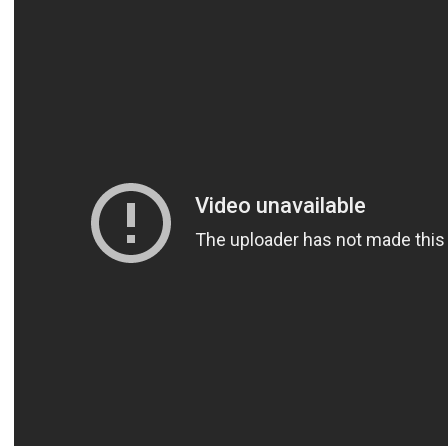
آسيا
دوري أبطال أوروبا
لسعودي للمحترفين
أمريكا
القسم الثاني
ل أوروبا
ركن الألعاب
رياضات أخرى
ل إفريقيا