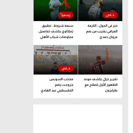
خبر في الجول - الكرمة
سبعة شروط.. تطبيق
العراقي يقترب من ضم
زملكاوي يكشف تفاصيل
مروان حمدي
مفاوضات شباب الأهلي
لضم بيزيرا قبل غلق
الملف
تقرير تركي يكشف موعد
منتخب السويس
الظهور الأول لصلاح مع
بتروجت يضم
طرابزون
الفلسطيني عبد الهادي
راشد