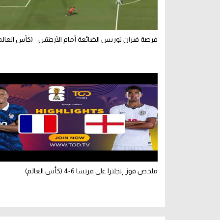
فرصة فيران توريس الضائعة أمام الأرجنتين - (كأس العالم
ملخص فوز إنجلترا على فرنسا 6-4 (كأس العالم)