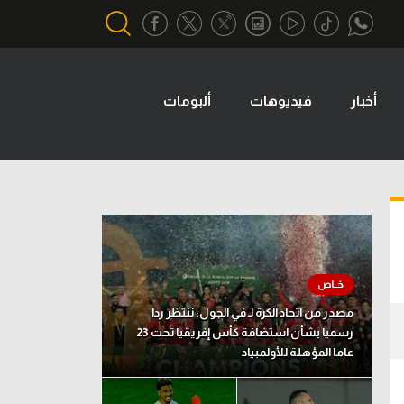
أخبار
فيديوهات
ألبومات
أقسام خاصة
Gamers
يكية
ميركاتو
تحقيق في الجول
تقرير في الجول
تحليل في الجول
مصدر من اتحاد الكرة لـ في الجول: ننتظر ردا
حكايات في الجول
رسميا بشأن استضافة كأس إفريقيا تحت 23
عاما المؤهلة للأولمبياد
كويز في الجول
فيديو في الجول