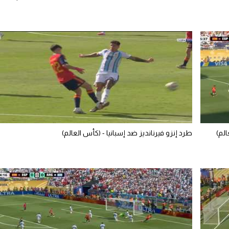
الم)
طرد إنزو فيرنانديز ضد إسبانيا - (كأس العالم)