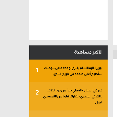
الأكثر مشاهدة
بيزيرا: الزمالك لم يلتزم بوعده معي.. وكنت
1
سأصبح أغلى صفقة في تاريخ النادي
خبر في الجول - الأهلي يبدأ من دور الـ 32..
2
والثلاثي المصري يشارك قاريا من التمهيدي
الأول