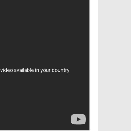
آراء حرة
الدوري ا
ركن الألعاب
دوري أبطا
دوري أبطا
كل البطولات