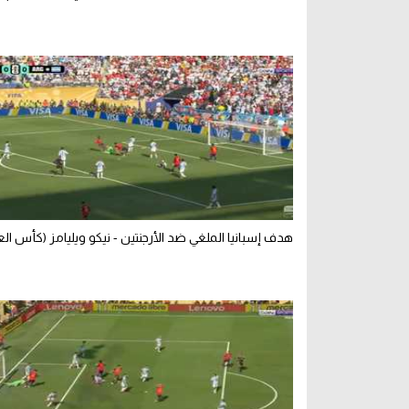
هدف إسبانيا الملغي ضد الأرجنتين - نيكو ويليامز (كأس الع