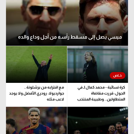
ميسي يصل إلى مسقط رأسه من أجل وداع والده
كرة نسائية - محمد كمال لـ في
مع اقترابه من برشلونة..
الجول: قررت مقاضاة
جوارديولا: رودري الأفضل ولا يوجد
المتطاولين.. وطبيبة المنتخب
لاعب مثله
تحدد مدة اللعب