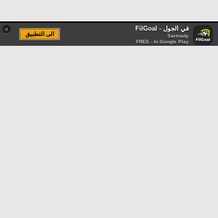
في الجول - FilGoal
×
الى التطبيق
Sarmady
FREE - In Google Play