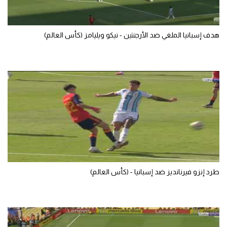
الوطن العربي
في المونديال
هدف إسبانيا الملغي ضد الأرجنتين - نيكو ويليامز (كأس العالم)
رياضة نسائية
آسيا
أمريكا
ركن الألعاب
أقسام خاصة
Gamers
طرد إنزو فيرنانديز ضد إسبانيا - (كأس العالم)
ميركاتو
تحقيق في الجول
تقرير في الجول