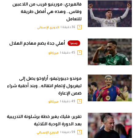
فالفيردي: مورينيو قريب من اللاعبين
وقاس.. وهذه هي أفضل طريقة
للتعامل
36 دقيقة |
الدوري الإسباني
أهلي جدة يضم مهاجم الهلال
45 دقيقة |
ميركاتو
موندو ديبورتيفو: أراوخو يصل إلى
ليفربول لإتمام انتقاله.. وبند أحقية شراء
ضمن الإعارة
49 دقيقة |
ميركاتو
تقرير: فليك يغير خطة برشلونة التدريبية
بعد الدورة الودية الثلاثية
59 دقيقة |
الدوري الإسباني