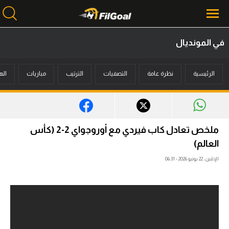
في المونديال
محتوى إخباري
الرئيسية
نظرة عامة
التصفيات
الترتيب
مباريات
اله
الرئيسية
أخبار
مباريات
ملخص تعادل كاب فيردي مع أوروجواي 2-2 (كأس
ميركاتو
العالم)
الإثنين، 22 يونيو 2026 - 06:31
فانتازي في الجول
مسابقة التوقعات
فيديوهات
عدسات