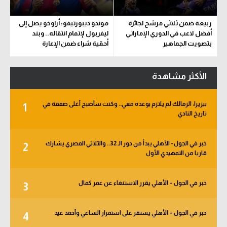
ربيعة ضمن ثلاثي مرشح لجائزة
موندو ديبورتيفو: أراوخو يصل إلى
أفضل لاعب في الدوري الإماراتي
ليفربول لإتمام انتقاله.. وبند
بتصويت الجماهير
أحقية شراء ضمن الإعارة
الأكثر مشاهدة
بيزيرا: الزمالك لم يلتزم بوعده معي.. وكنت سأصبح أغلى صفقة في
1
تاريخ النادي
خبر في الجول - الأهلي يبدأ من دور الـ 32.. والثلاثي المصري يشارك
2
قاريا من التمهيدي الأول
خبر في الجول – الأهلي يقرر الاستنغاء عن عمر كمال
3
خبر في الجول – الأهلي يستقر على استمرار الساعي وأحمد عيد
4