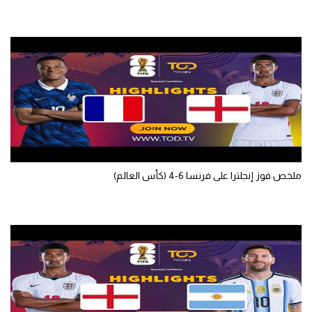
ملخص فوز إنجلترا على فرنسا 6-4 (كأس العالم)