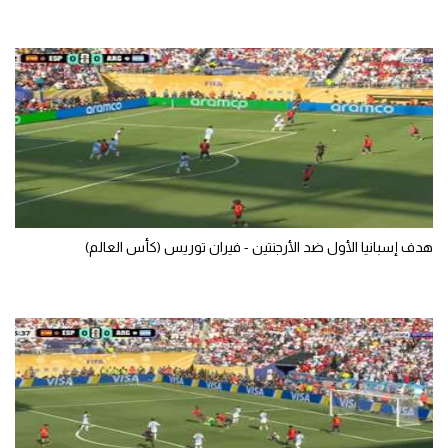
سعودي في الجول
الدوري الإنجليزي
الدوري الإسباني
دوري أبطال أوروبا
القسم الثاني
رياضات أخرى
هدف إسبانيا الأول ضد الأرجنتين - فيران توريس (كأس العالم)
أمم إفريقيا
كرة السلة الأمريكية
كرة سلة
كرة يد
كرة طائرة