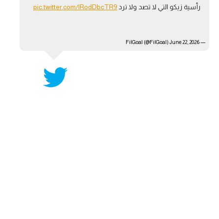
رأسية زيكو التي لا تصد ولا ترد
pic.twitter.com/lRodDbcTR9
آراء حرة
ركن الألعاب
June 22, 2026
— FilGoal (@FilGoal)
بطولات
أمريكا 2026
الدوري المصري
الدوري الإنجليزي الممتاز
الدوري الإسباني
الدوري الإيطالي
الدوري الألماني
الدوري الفرنسي