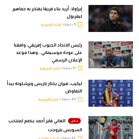
إيراولا: أريد بناء فريقا يفتخر به جماهير
ليفربول
9 دقيقة |
الكرة الأوروبية
رئيس الاتحاد الجنوب إفريقي: وافقنا
على عودة موسيماني.. وهذا موعد
الإعلان الرسمي
33 دقيقة |
الكرة الإفريقية
ليكيب: فيران يختار باريس وبرشلونة يبدأ
التفاوض
44 دقيقة |
الكرة الأوروبية
الغاني فايز أحمد ينضم لمنتخب
السويس بتروجت
54 دقيقة |
الدوري المصري