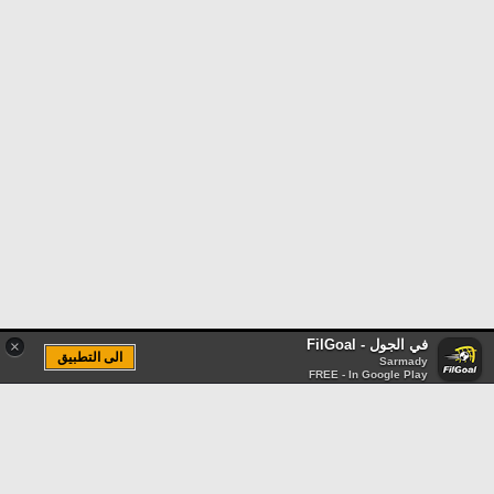
في الجول - FilGoal
×
الى التطبيق
Sarmady
FREE - In Google Play