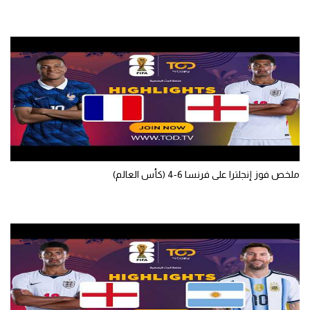
ملخص فوز إنجلترا على فرنسا 6-4 (كأس العالم)