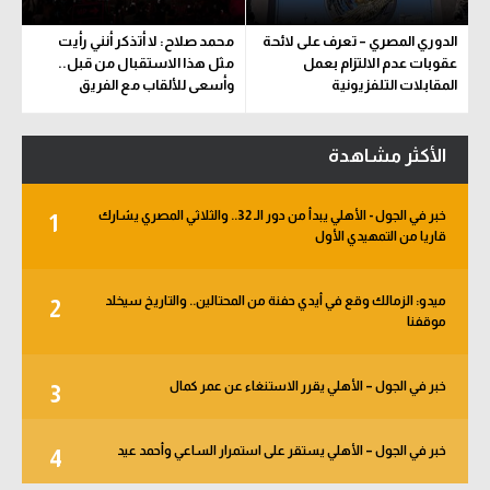
الدوري المصري – تعرف على لائحة
محمد صلاح: لا أتذكر أنني رأيت
عقوبات عدم الالتزام بعمل
مثل هذا الاستقبال من قبل..
المقابلات التلفزيونية
وأسعى للألقاب مع الفريق
الأكثر مشاهدة
خبر في الجول - الأهلي يبدأ من دور الـ 32.. والثلاثي المصري يشارك
1
قاريا من التمهيدي الأول
ميدو: الزمالك وقع في أيدي حفنة من المحتالين.. والتاريخ سيخلد
2
موقفنا
خبر في الجول – الأهلي يقرر الاستنغاء عن عمر كمال
3
خبر في الجول – الأهلي يستقر على استمرار الساعي وأحمد عيد
4