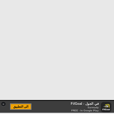
في الجول - FilGoal
×
الى التطبيق
Sarmady
FREE - In Google Play