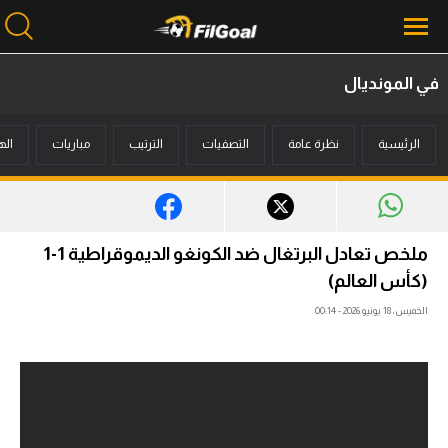
في المونديال
محتوى إخباري
الرئيسية
نظرة عامة
التصفيات
الترتيب
مباريات
اله
الرئيسية
أخبار
مباريات
ملخص تعادل البرتغال ضد الكونغو الديموقراطية 1-1
ميركاتو
(كأس العالم)
الخميس، 18 يونيو 2026 - 00:14
فانتازي في الجول
مسابقة التوقعات
فيديوهات
عدسات