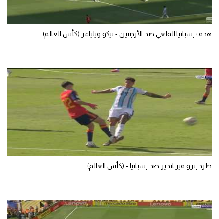
الوطن العربي
في المونديال
هدف إسبانيا الملغي ضد الأرجنتين - نيكو ويليامز (كأس العالم)
رياضة نسائية
آسيا
أمريكا
ركن الألعاب
أقسام خاصة
Gamers
طرد إنزو فيرنانديز ضد إسبانيا - (كأس العالم)
ميركاتو
تحقيق في الجول
تقرير في الجول