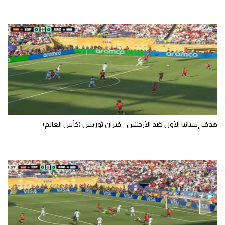
سعودي في الجول
الدوري الإنجليزي
الدوري الإسباني
دوري أبطال أوروبا
القسم الثاني
رياضات أخرى
هدف إسبانيا الأول ضد الأرجنتين - فيران توريس (كأس العالم)
أمم إفريقيا
كرة السلة الأمريكية
كرة سلة
كرة يد
كرة طائرة