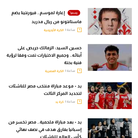
إعارة لموسم.. فيورنتينا يضم
ماستانتونو من ريال مدريد
ساعة |
الكرة الأوروبية
حسين السيد: الزمالك حريص على
أبنائه.. وجميع الاختيارات تمت وفقا لرؤية
فنية بحتة
ساعة |
الكرة المصرية
يد - موعد مباراة منتخب مصر للناشئات
لتحديد المركز الثالث
ساعة |
كرة يد
يد - بعد مباراة ملحمية.. مصر تخسر من
إسبانيا بفارق هدف في نصف نهائي
كأس العالم للناشئات