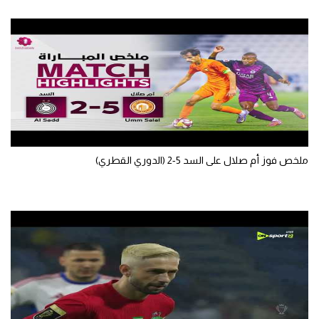
ملخص فوز أم صلال على السد 5-2 (الدوري القطري)