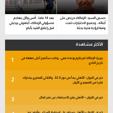
حسين السيد: الزمالك حريص على
بعد 14 عاما.. أنس وائل يهاجم
أبنائه.. وجميع الاختيارات تمت
مسؤولي الزمالك: أبلغوني برحيلي
وفقا لرؤية فنية بحتة
قبل إغلاق القيد بأيام
الأكثر مشاهدة
بيزيرا: الزمالك لم يلتزم بوعده معي.. وكنت سأصبح أغلى صفقة في
1
تاريخ النادي
خبر في الجول - الأهلي يبدأ من دور الـ 32.. والثلاثي المصري يشارك
2
قاريا من التمهيدي الأول
خبر في الجول – الأهلي يقرر الاستنغاء عن عمر كمال
3
خبر في الجول – الأهلي يستقر على استمرار الساعي وأحمد عيد