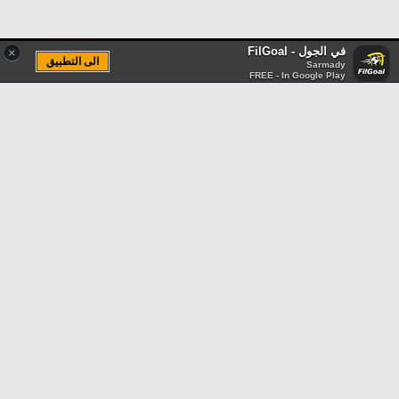
في الجول - FilGoal
×
الى التطبيق
Sarmady
FREE - In Google Play