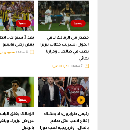
مصدر من الزمالك لـ في
بعد 3 سنوات.. ات
الجول: تسريب خطاب بيزيرا
يعلن رحيل فابينيو
يصب في صالحنا.. وقرارنا
8 ساعة |
سعودي في 
نهائي
7 ساعة |
الكرة المصرية
رئيس طرابزون: لا يمكنك
الزمالك يغلق الباب 
إقناع لاعب مثل صلاح
عروض بيزيرا.. وينف
بالمال.. وتريزيجيه لعب دورا
بالرحيل