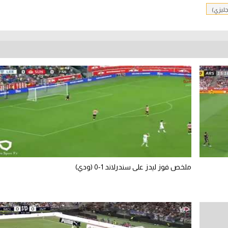
ليزي)
ملخص فوز ليدز على سندرلاند 1-0 (ودي)