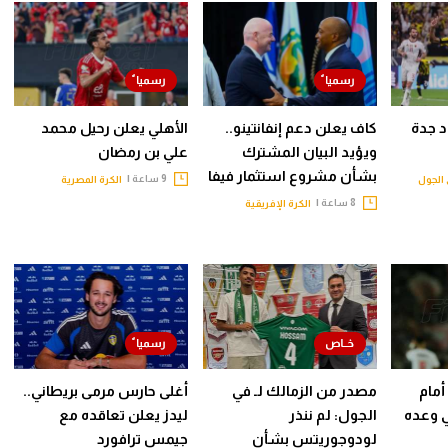
حاد جدة
كاف يعلن دعم إنفانتينو..
الأهلي يعلن رحيل محمد
ويؤيد البيان المشترك
علي بن رمضان
بشأن مشروع استثمار فيفا
9 ساعة |
الجول
الكرة المصرية
8 ساعة |
الكرة الإفريقية
أمام
مصدر من الزمالك لـ في
أغلى حارس مرمى بريطاني..
ي وعده
الجول: لم ننذر
ليدز يعلن تعاقده مع
لودوجوريتس بشأن
جيمس ترافورد