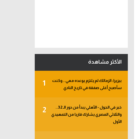
الأكثر مشاهدة
بيزيرا: الزمالك لم يلتزم بوعده معي.. وكنت
1
سأصبح أغلى صفقة في تاريخ النادي
خبر في الجول - الأهلي يبدأ من دور الـ 32..
2
والثلاثي المصري يشارك قاريا من التمهيدي
الأول