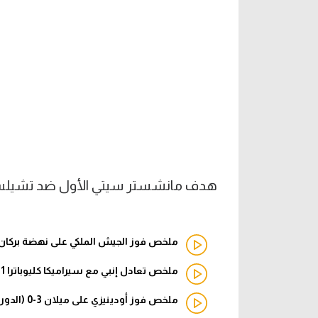
هدف مانشستر سيتي الأول ضد تشيلسي -أ
ملخص فوز الجيش الملكي على نهضة بركان 2-0 (دوري أبطال إفريقيا
ملخص تعادل إنبي مع سيراميكا كليوباترا 1-1 (الدوري المصري)
ملخص فوز أودينيزي على ميلان 3-0 (الدوري الإيطالي)