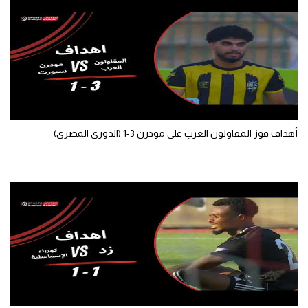
الوطن العربي
في المونديال
رياضة نسائية
آسيا
أمريكا
أهداف فوز المقاولون العرب على مودرن 3-1 (الدوري المصري)
ركن الألعاب
أقسام خاصة
Gamers
ميركاتو
تحقيق في الجول
تقرير في الجول