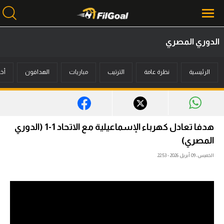
الدوري المصري
محتوى إخباري
الرئيسية
نظرة عامة
الترتيب
مباريات
الهدافون
أخب
الرئيسية
أخبار
مباريات
هدفا تعادل كهرباء الإسماعيلية مع الاتحاد 1-1 (الدوري
ميركاتو
المصري)
الخميس، 09 أبريل 2026 - 22:53
فانتازي في الجول
مسابقة التوقعات
فيديوهات
عدسات