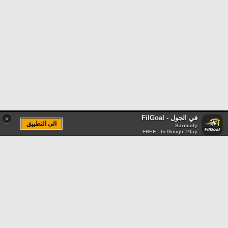
في الجول - FilGoal
×
الى التطبيق
Sarmady
FREE - In Google Play