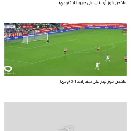
ملخص فوز أرسنال على جيرونا 4-1 (ودي)
الوطن العربي
في المونديال
رياضة نسائية
آسيا
أمريكا
ركن الألعاب
ملخص فوز ليدز على سندرلاند 1-0 (ودي)
أقسام خاصة
Gamers
ميركاتو
تحقيق في الجول
تقرير في الجول