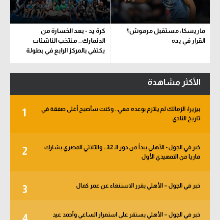
ماريسكا: مستقبل مرموش؟
كرة يد - بعد الخسارة من
القرار في يده
الدنمارك.. منتخب الناشئات
يكتفي بالمركز الرابع في بطولة
العالم
الأكثر مشاهدة
بيزيرا: الزمالك لم يلتزم بوعده معي.. وكنت سأصبح أغلى صفقة في
1
تاريخ النادي
خبر في الجول - الأهلي يبدأ من دور الـ 32.. والثلاثي المصري يشارك
2
قاريا من التمهيدي الأول
خبر في الجول – الأهلي يقرر الاستنغاء عن عمر كمال
3
خبر في الجول – الأهلي يستقر على استمرار الساعي وأحمد عيد
4