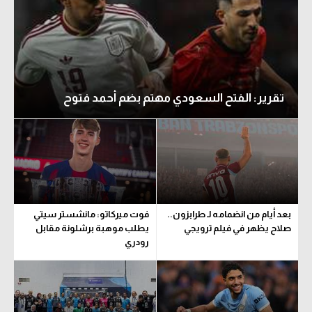
تقرير: الفتح السعودي مهتم بضم أحمد فتوح
بعد أيام من انضمامه لـ طرابزون..
فوت ميركاتو: مانشستر سيتي
صلاح يظهر في فيلم ترويجي
يطلب موهبة برشلونة مقابل
رودري