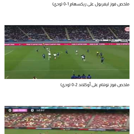
ملخص فوز ليفربول على ريكسهام 1-0 (ودي)
ملخص فوز توتنام على أوكلاند 2-0 (ودي)