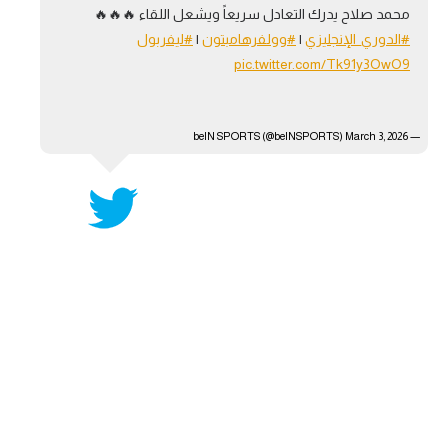
محمد صلاح يدرك التعادل سريعاً ويشعل اللقاء 🔥🔥🔥
آراء حرة
#الدوري_الإنجليزي
|
#وولفرهامبتون
|
#ليفربول
pic.twitter.com/Tk91y3OwO9
ركن الألعاب
— beIN SPORTS (@beINSPORTS)
بطولات
March 3, 2026
أمريكا 2026
الدوري المصري
الدوري الإنجليزي الممتاز
الدوري الإسباني
الدوري الإيطالي
الدوري الألماني
الدوري الفرنسي