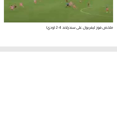
ملخص فوز ليفربول على سندرلاند 4-2 (ودي)