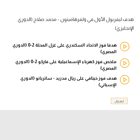
الدوري السعودي للمحترفين
هدف ليفربول الأول في ولفرهامبتون - محمد صلاح (الدوري
دوري أبطال أوروبا
الإنجليزي)
دوري أبطال إفريقيا
هدفا فوز الاتحاد السكندري على غزل المحلة 2-0 (الدوري
المصري)
كل البطولات
ملخص فوز كهرباء الإسماعيلية على فاركو 2-0 (الدوري
المصري)
أقسام
هدف فوز خيتافي على ريال مدريد - ساتريانو (الدوري
الإسباني)
الكرة المصرية
الدوري المصري
ليفربول
الكرة الأوروبية
الكرة الإفريقية
منتخب مصر