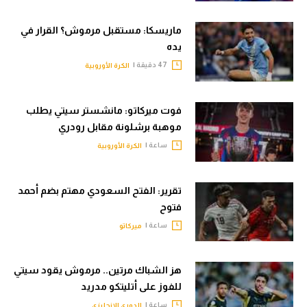
ماريسكا: مستقبل مرموش؟ القرار في
يده
47 دقيقة |
الكرة الأوروبية
فوت ميركاتو: مانشستر سيتي يطلب
موهبة برشلونة مقابل رودري
ساعة |
الكرة الأوروبية
تقرير: الفتح السعودي مهتم بضم أحمد
فتوح
ساعة |
ميركاتو
هز الشباك مرتين.. مرموش يقود سيتي
للفوز على أتليتكو مدريد
ساعة |
الدوري الإنجليزي