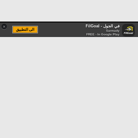
في الجول - FilGoal
×
الى التطبيق
Sarmady
FREE - In Google Play