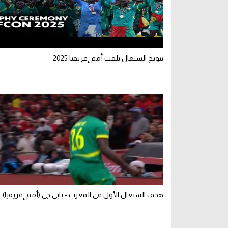
تتويج السنغال بلقب أمم إفريقيا 2025
هدف السنغال الأول في المغرب - بابي جي (أمم إفريقيا)