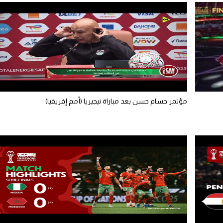
مؤتمر حسام حسن بعد مباراة نيجيريا (أمم إفريقيا)