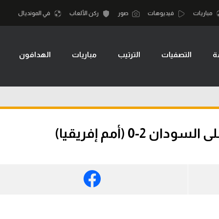
مباريات
فيديوهات
صور
ركن الألعاب
في المونديال
ة
التصفيات
الترتيب
مباريات
الهدافون
أقسام
أمم إفريقيا
الكرة المصرية
كرة السلة الأمر
الدوري المصري
لمصري
كرة سلة
الكرة الأوروبية
نجليزي الممتاز
كرة يد
-0 (أمم إفريقيا)
الكرة الإفريقية
إسباني
كرة طائرة
منتخب مصر
إيطالي
الوطن العربي
سعودي في الجول
في المونديال
لماني
الدوري الإنجليزي
رياضة نسائية
لفرنسي
الدوري الإسباني