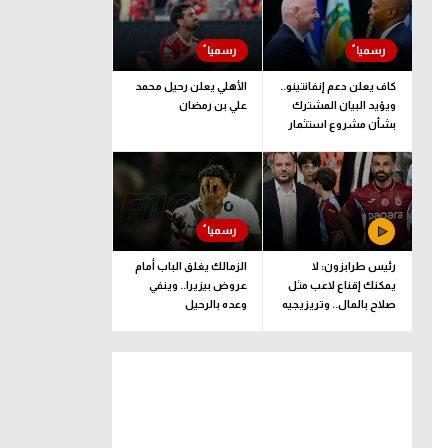
كاف يعلن دعم إنفانتينو..
الأهلي يعلن رحيل محمد
ويؤيد البيان المشترك
علي بن رمضان
بشأن مشروع استثمار
فيفا
رئيس طرابزون: لا
الزمالك يغلق الباب أمام
يمكنك إقناع لاعب مثل
عروض بيزيرا.. وينفي
صلاح بالمال.. وتريزيجيه
وعده بالرحيل
لعب دورا إيجابيا