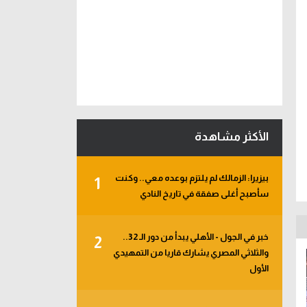
الأكثر مشاهدة
بيزيرا: الزمالك لم يلتزم بوعده معي.. وكنت
1
سأصبح أغلى صفقة في تاريخ النادي
خبر في الجول - الأهلي يبدأ من دور الـ 32..
2
والثلاثي المصري يشارك قاريا من التمهيدي
الأول