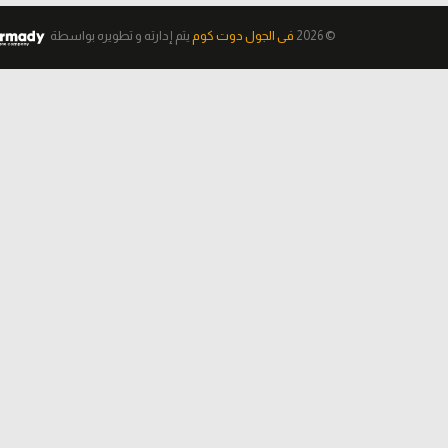
© 2026
فى الجول دوت كوم
يتم إدارته و تطويره
بواسطة