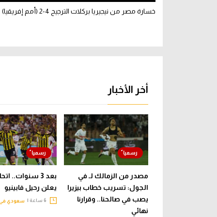
خسارة مصر من نيجيريا بركلات الترجيح 4-2 (أمم إفريقيا)
أخر الأخبار
مصدر من الزمالك لـ في
بعد 3 سنوات.. ات
الجول: تسريب خطاب بيزيرا
يعلن رحيل فابينيو
يصب في صالحنا.. وقرارنا
6 ساعة |
سعودي في 
نهائي