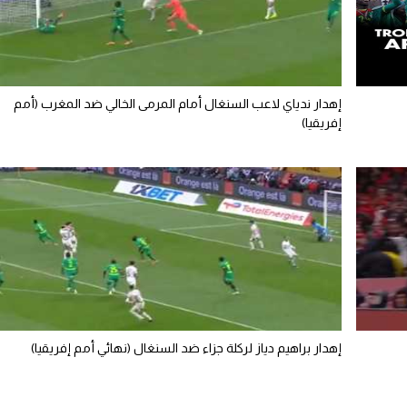
إهدار ندياي لاعب السنغال أمام المرمى الخالي ضد المغرب (أمم
إفريقيا)
إهدار براهيم دياز لركلة جزاء ضد السنغال (نهائي أمم إفريقيا)