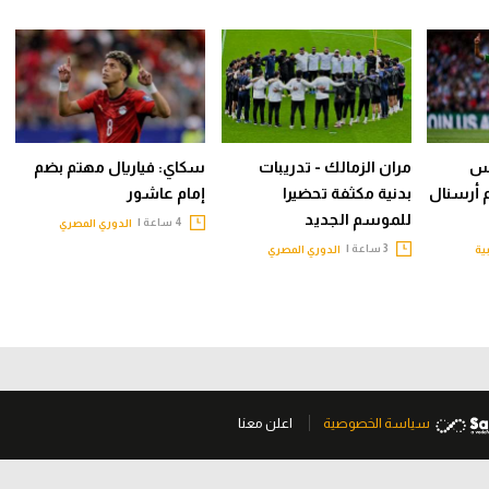
يس
مران الزمالك - تدريبات
سكاي: فياريال مهتم بضم
م أرسنال
بدنية مكثفة تحضيرا
إمام عاشور
للموسم الجديد
4 ساعة |
الدوري المصري
3 ساعة |
ية
الدوري المصري
سياسة الخصوصية
اعلن معنا