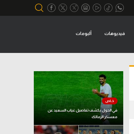
فيديوهات
ألبومات
أقسام خاصة
Gamers
يكية
ميركاتو
تحقيق في الجول
تقرير في الجول
تحليل في الجول
حكايات في الجول
في الجول يكشف تفاصيل غياب السعيد عن
معسكر الزمالك
كويز في الجول
فيديو في الجول