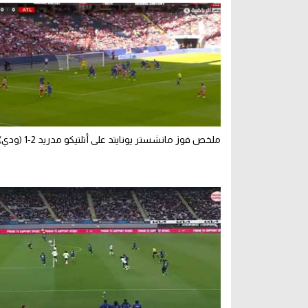
ملخص فوز مانشستر يونايتد على أتلتيكو مدريد 2-1 (ودي)