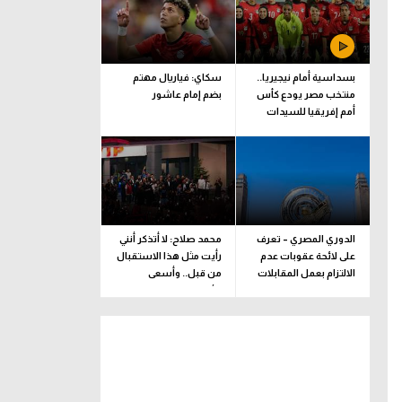
بسداسية أمام نيجيريا..
سكاي: فياريال مهتم
منتخب مصر يودع كأس
بضم إمام عاشور
أمم إفريقيا للسيدات
الدوري المصري – تعرف
محمد صلاح: لا أتذكر أنني
على لائحة عقوبات عدم
رأيت مثل هذا الاستقبال
الالتزام بعمل المقابلات
من قبل.. وأسعى
التلفزيونية
للألقاب مع الفريق