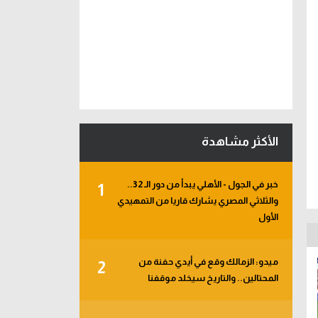
الأكثر مشاهدة
خبر في الجول - الأهلي يبدأ من دور الـ 32..
1
والثلاثي المصري يشارك قاريا من التمهيدي
الأول
ميدو: الزمالك وقع في أيدي حفنة من
2
المحتالين.. والتاريخ سيخلد موقفنا