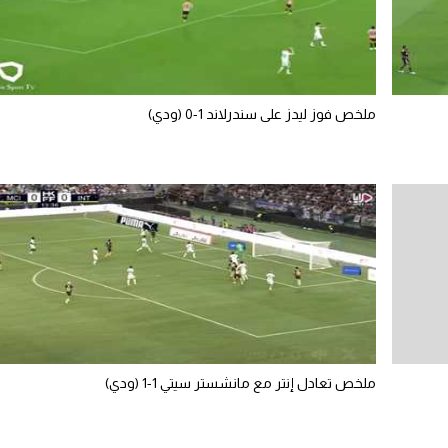
ملخص فوز ليدز على سندرلاند 1-0 (ودي)
ملخص تعادل إنتر مع مانشستر سيتي 1-1 (ودي)