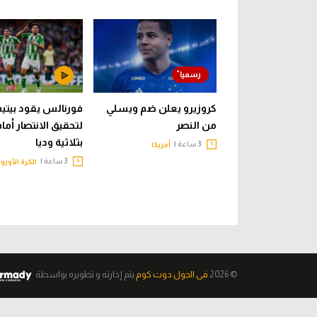
كروزيرو يعلن ضم ويسلي
فورنالس يقود بيت
من النصر
لتحقيق الانتصار أما
بثلاثية وديا
3 ساعة |
أمريكا
3 ساعة |
الكرة الأوروب
© 2026
فى الجول دوت كوم
يتم إدارته و تطويره
بواسطة