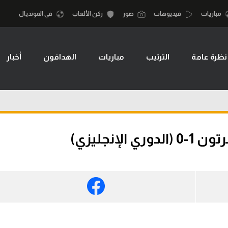
مباريات
فيديوهات
صور
ركن الألعاب
في المونديال
نظرة عامة
الترتيب
مباريات
الهدافون
أخبار
أقسام
أمم إفريقيا
الكرة المصرية
كرة السلة الأمر
الدوري المصري
لمصري
كرة سلة
الكرة الأوروبية
نجليزي الممتاز
كرة يد
إنجليزي)
الكرة الإفريقية
إسباني
كرة طائرة
منتخب مصر
إيطالي
الوطن العربي
سعودي في الجول
في المونديال
لماني
الدوري الإنجليزي
رياضة نسائية
لفرنسي
الدوري الإسباني