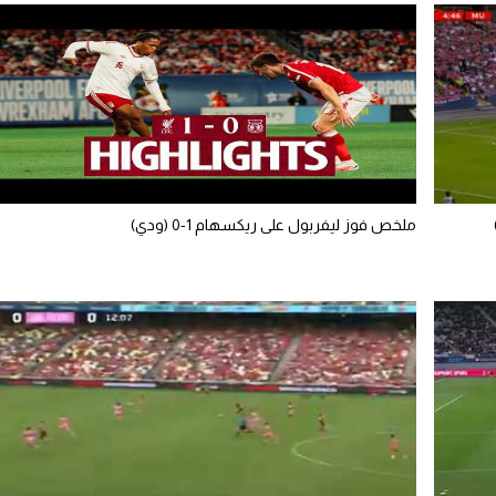
ملخص فوز ليفربول على ريكسهام 1-0 (ودي)