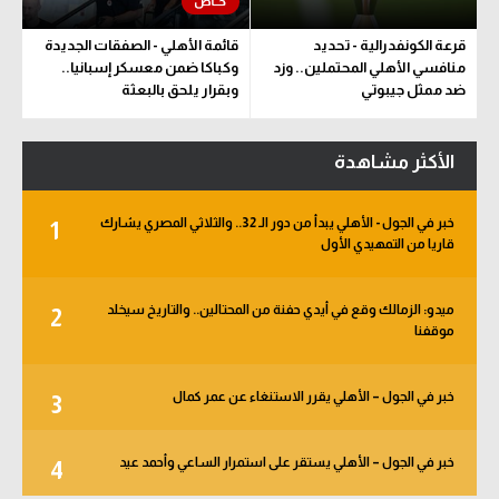
قرعة الكونفدرالية - تحديد
قائمة الأهلي - الصفقات الجديدة
منافسي الأهلي المحتملين.. وزد
وكباكا ضمن معسكر إسبانيا..
ضد ممثل جيبوتي
وبقرار يلحق بالبعثة
الأكثر مشاهدة
خبر في الجول - الأهلي يبدأ من دور الـ 32.. والثلاثي المصري يشارك
1
قاريا من التمهيدي الأول
ميدو: الزمالك وقع في أيدي حفنة من المحتالين.. والتاريخ سيخلد
2
موقفنا
خبر في الجول – الأهلي يقرر الاستنغاء عن عمر كمال
3
خبر في الجول – الأهلي يستقر على استمرار الساعي وأحمد عيد
4