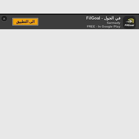
في الجول - FilGoal
×
الى التطبيق
Sarmady
FREE - In Google Play