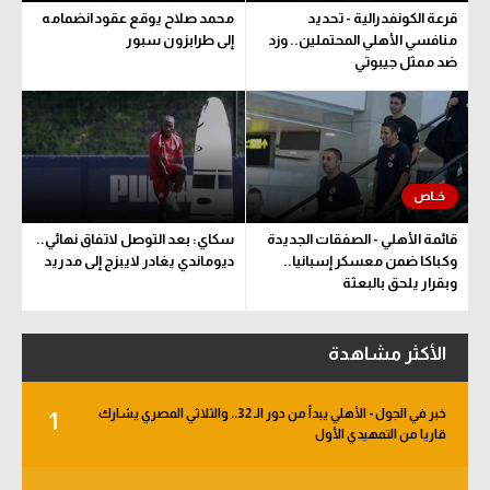
قرعة الكونفدرالية - تحديد
محمد صلاح يوقع عقود انضمامه
منافسي الأهلي المحتملين.. وزد
إلى طرابزون سبور
ضد ممثل جيبوتي
قائمة الأهلي - الصفقات الجديدة
سكاي: بعد التوصل لاتفاق نهائي..
وكباكا ضمن معسكر إسبانيا..
ديوماندي يغادر لايبزج إلى مدريد
وبقرار يلحق بالبعثة
الأكثر مشاهدة
خبر في الجول - الأهلي يبدأ من دور الـ 32.. والثلاثي المصري يشارك
1
قاريا من التمهيدي الأول