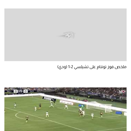
الوطن العربي
في المونديال
رياضة نسائية
آسيا
أمريكا
ركن الألعاب
ملخص فوز توتنام على تشيلسي 2-1 (ودي)
أقسام خاصة
Gamers
ميركاتو
تحقيق في الجول
تقرير في الجول