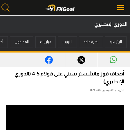
الدوري الإنجليزي
محتوى إخباري
الرئيسية
نظرة عامة
الترتيب
مباريات
الهدافون
أخب
الرئيسية
أخبار
مباريات
أهداف فوز مانشستر سيتي على فولام 5-4 (الدوري
ميركاتو
الإنجليزي)
الأربعاء، 03 ديسمبر 2025 - 11:24
فانتازي في الجول
مسابقة التوقعات
فيديوهات
عدسات