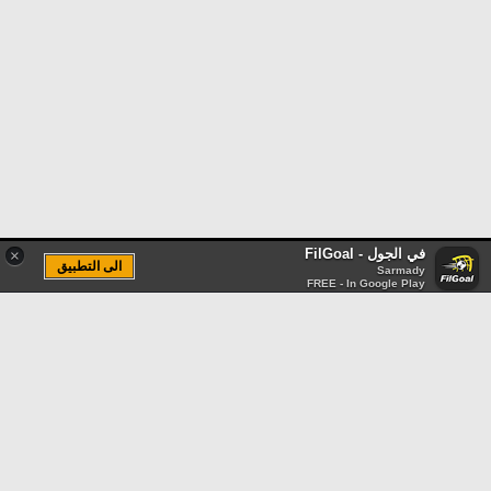
في الجول - FilGoal
×
الى التطبيق
Sarmady
FREE - In Google Play