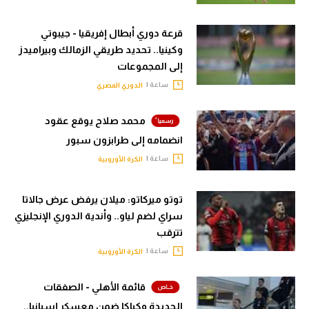
قرعة دوري أبطال إفريقيا - جيبوتي
وكينيا.. تحديد طريقي الزمالك وبيراميدز
إلى المجموعات
ساعة |
الدوري المصري
محمد صلاح يوقع عقود
انضمامه إلى طرابزون سبور
ساعة |
الكرة الأوروبية
توتو ميركاتو: ميلان يرفض عرض جالاتا
سراي لضم لياو.. وأندية الدوري الإنجليزي
تترقب
ساعة |
الكرة الأوروبية
قائمة الأهلي - الصفقات
الجديدة وكباكا ضمن معسكر إسبانيا..