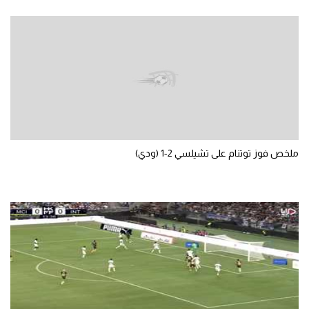
الوطن العربي
في المونديال
رياضة نسائية
آسيا
أمريكا
ركن الألعاب
ملخص فوز توتنام على تشيلسي 2-1 (ودي)
أقسام خاصة
Gamers
ميركاتو
تحقيق في الجول
تقرير في الجول