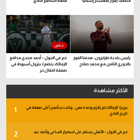
منصف بقرار لمعسكر إسبانيا
قائمة أساطير النادي
رئيس بلدية طرابزون: هدفنا الفوز
خبر في الجول – أحمد مجدي مدافع
بالدوري الثامن مع محمد صلاح
الزمالك ينضم لـ بترول أسيوط في
صفقة انتقال حر
الأكثر مشاهدة
بيزيرا: الزمالك لم يلتزم بوعده معي.. وكنت سأصبح أغلى صفقة في
1
تاريخ النادي
خبر في الجول – الأهلي يستقر على استمرار الساعي وأحمد عيد
2