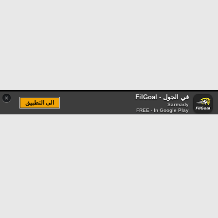
في الجول - FilGoal
×
الى التطبيق
Sarmady
FREE - In Google Play