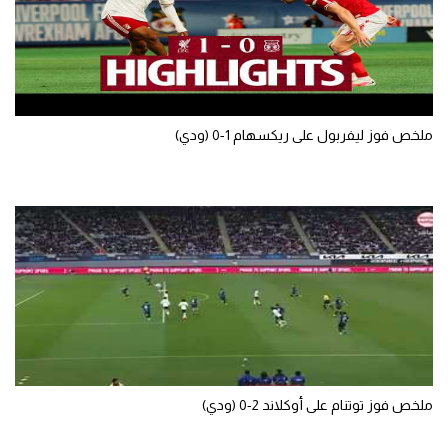
ملخص فوز ليفربول على ريكسهام 1-0 (ودي)
ملخص فوز توتنام على أوكلاند 2-0 (ودي)