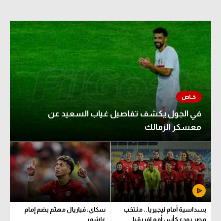
في الجول يكشف تفاصيل غياب السعيد عن
معسكر الزمالك
بسداسية أمام نيجيريا.. منتخب
سكاي: فياريال مهتم بضم إمام
مصر يودع كأس أمم إفريقيا
عاشور