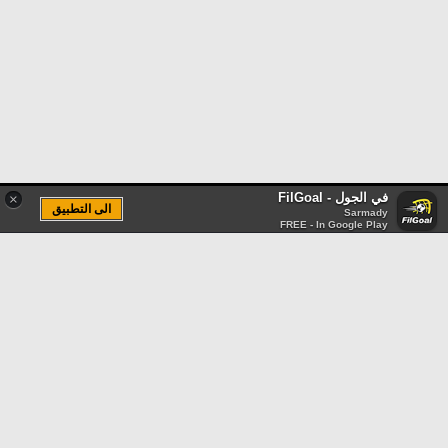
في الجول - FilGoal
×
الى التطبيق
Sarmady
FREE - In Google Play