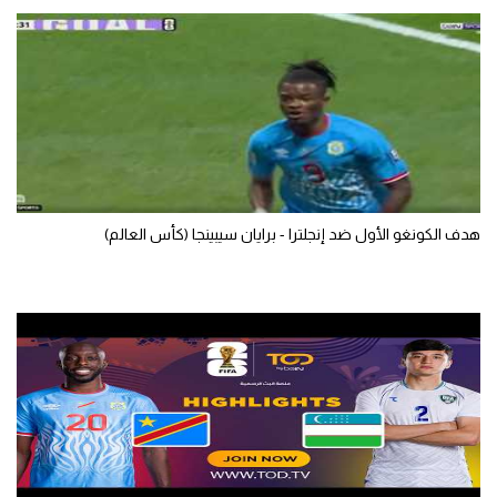
الوطن العربي
في المونديال
رياضة نسائية
آسيا
أمريكا
هدف الكونغو الأول ضد إنجلترا - برايان سيبينجا (كأس العالم)
ركن الألعاب
أقسام خاصة
Gamers
ميركاتو
تحقيق في الجول
تقرير في الجول