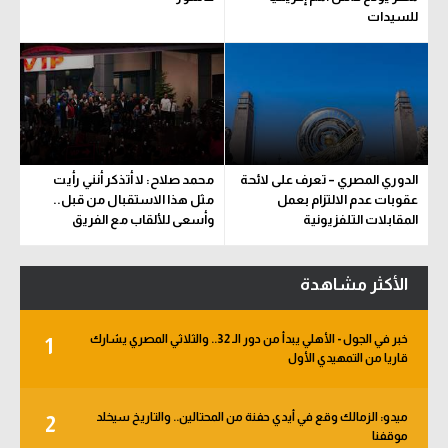
للسيدات
الدوري المصري – تعرف على لائحة
محمد صلاح: لا أتذكر أنني رأيت
عقوبات عدم الالتزام بعمل
مثل هذا الاستقبال من قبل..
المقابلات التلفزيونية
وأسعى للألقاب مع الفريق
الأكثر مشاهدة
خبر في الجول - الأهلي يبدأ من دور الـ 32.. والثلاثي المصري يشارك
1
قاريا من التمهيدي الأول
ميدو: الزمالك وقع في أيدي حفنة من المحتالين.. والتاريخ سيخلد
2
موقفنا