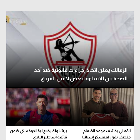
الزمالك يعلن اتخاذ إجراءات قانونية ضد أحد
الصحفيين للإساءة لبعض لاعبي الفريق
الأهلي يكشف موعد انضمام
برشلونة يضع ليفاندوفسكي ضمن
منصف بقرار لمعسكر إسبانيا
قائمة أساطير النادي