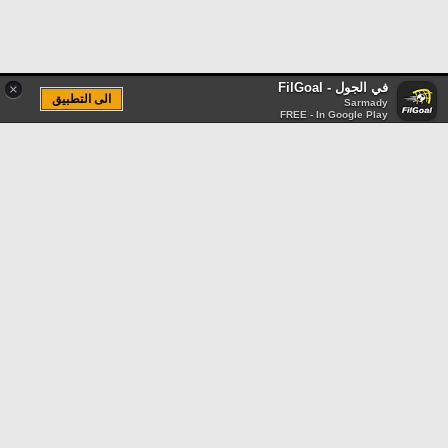
في الجول - FilGoal
×
الى التطبيق
Sarmady
FREE - In Google Play