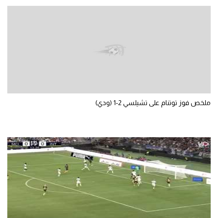
الوطن العربي
في المونديال
رياضة نسائية
آسيا
أمريكا
ملخص فوز توتنام على تشيلسي 2-1 (ودي)
ركن الألعاب
أقسام خاصة
Gamers
ميركاتو
تحقيق في الجول
تقرير في الجول