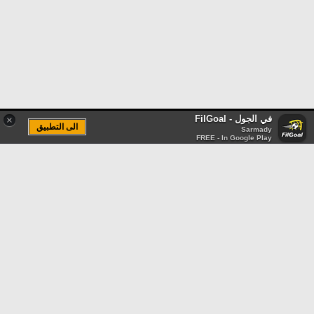
في الجول - FilGoal
×
الى التطبيق
Sarmady
FREE - In Google Play