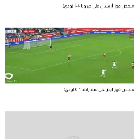
ملخص فوز أرسنال على جيرونا 4-1 (ودي)
الوطن العربي
في المونديال
رياضة نسائية
آسيا
أمريكا
ركن الألعاب
أقسام خاصة
ملخص فوز ليدز على سندرلاند 1-0 (ودي)
Gamers
ميركاتو
تحقيق في الجول
تقرير في الجول