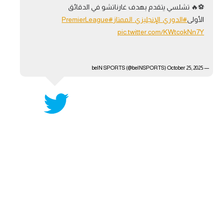
⚽️🔥 تشلسي يتقدم بهدف غارناتشو في الدقائق
آراء حرة
الأولى
#الدوري_الإنجليزي_الممتاز
#PremierLeague
pic.twitter.com/KWtcokNn7Y
ركن الألعاب
— beIN SPORTS (@beINSPORTS)
بطولات
October 25, 2025
أمريكا 2026
الدوري المصري
الدوري الإنجليزي الممتاز
الدوري الإسباني
الدوري الإيطالي
الدوري الألماني
الدوري الفرنسي