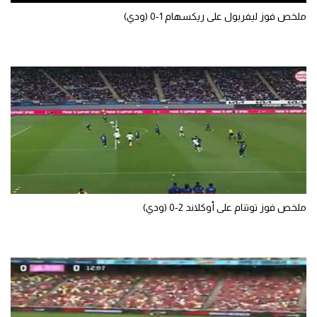
ملخص فوز ليفربول على ريكسهام 1-0 (ودي)
ملخص فوز توتنام على أوكلاند 2-0 (ودي)