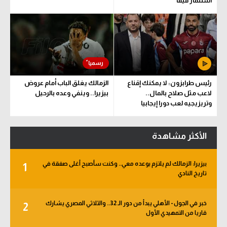
استثمار فيفا
رئيس طرابزون: لا يمكنك إقناع
الزمالك يغلق الباب أمام عروض
لاعب مثل صلاح بالمال..
بيزيرا.. وينفي وعده بالرحيل
وتريزيجيه لعب دورا إيجابيا
الأكثر مشاهدة
بيزيرا: الزمالك لم يلتزم بوعده معي.. وكنت سأصبح أغلى صفقة في
1
تاريخ النادي
خبر في الجول - الأهلي يبدأ من دور الـ 32.. والثلاثي المصري يشارك
2
قاريا من التمهيدي الأول