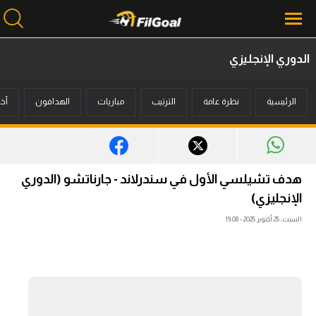
الدوري الإنجليزي
محتوى إخباري
الرئيسية
نظرة عامة
الترتيب
مباريات
الهدافون
أخب
الرئيسية
أخبار
مباريات
هدف تشيلسي الأول في سندرلاند - جارناتشو (الدوري
ميركاتو
الإنجليزي)
السبت، 25 أكتوبر 2025 - 19:08
فانتازي في الجول
مسابقة التوقعات
فيديوهات
عدسات