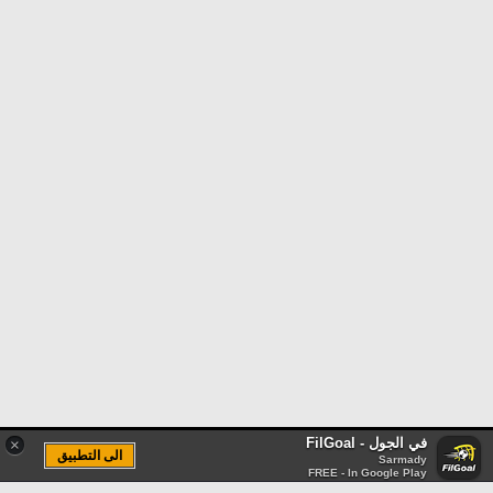
في الجول - FilGoal
×
الى التطبيق
Sarmady
FREE - In Google Play