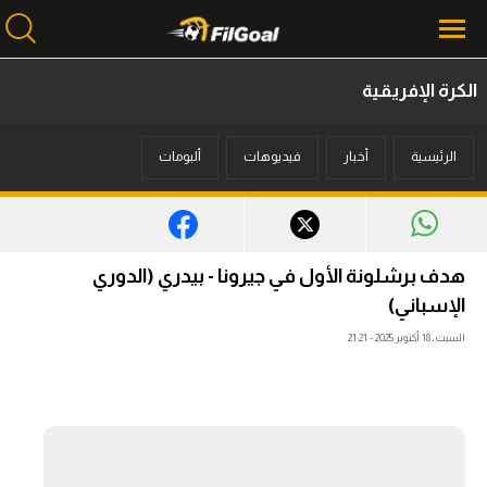
الكرة الإفريقية
محتوى إخباري
الرئيسية
أخبار
فيديوهات
ألبومات
الرئيسية
أخبار
مباريات
هدف برشلونة الأول في جيرونا - بيدري (الدوري
ميركاتو
الإسباني)
السبت، 18 أكتوبر 2025 - 21:21
فانتازي في الجول
مسابقة التوقعات
فيديوهات
عدسات