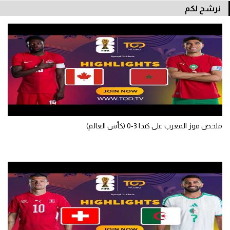
نرشح لكم
سعودي في الجول
الدوري الإنجليزي
الدوري الإسباني
دوري أبطال أوروبا
القسم الثاني
رياضات أخرى
ملخص فوز المغرب على كندا 3-0 (كأس العالم)
أمم إفريقيا
كرة السلة الأمريكية
كرة سلة
كرة يد
كرة طائرة