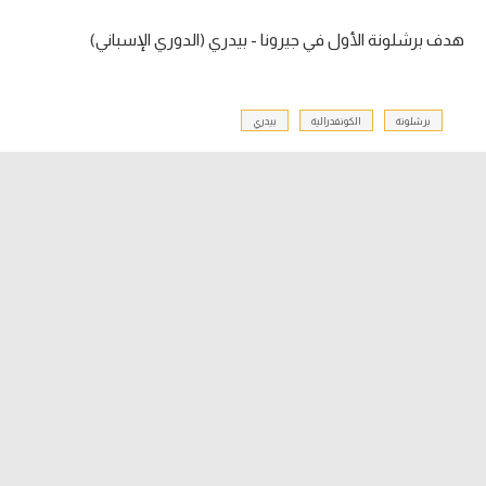
هدف برشلونة الأول في جيرونا - بيدري (الدوري الإسباني)
الدوري السعودي للمحترفين
دوري أبطال أوروبا
برشلونة
الكونفدرالية
بيدري
دوري أبطال إفريقيا
كل البطولات
أقسام
الكرة المصرية
الدوري المصري
الكرة الأوروبية
الكرة الإفريقية
منتخب مصر