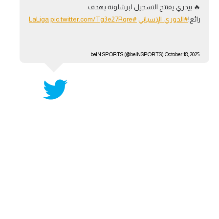
🔥 بيدري يفتتح التسجيل لبرشلونة بهدف
آراء حرة
رائع!
#الدوري_الإسباني
#LaLiga
pic.twitter.com/Tg3e27Rqre
ركن الألعاب
October 18, 2025
— beIN SPORTS (@beINSPORTS)
بطولات
أمريكا 2026
الدوري المصري
الدوري الإنجليزي الممتاز
الدوري الإسباني
الدوري الإيطالي
الدوري الألماني
الدوري الفرنسي