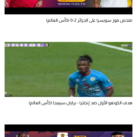
الوطن العربي
في المونديال
ملخص فوز سويسرا على الجزائر 2-0 (كأس العالم)
رياضة نسائية
آسيا
أمريكا
ركن الألعاب
أقسام خاصة
Gamers
هدف الكونغو الأول ضد إنجلترا - برايان سيبينجا (كأس العالم)
ميركاتو
تحقيق في الجول
تقرير في الجول