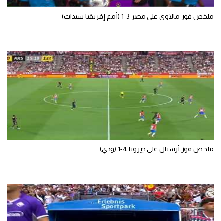
تحليل في الجول
ملخص فوز مالاوي على مصر 3-1 (أمم إفريقيا سيدات)
حكايات في الجول
كويز في الجول
فيديو في الجول
ملخص فوز أرسنال على جيرونا 4-1 (ودي)