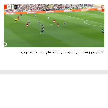
ملخص فوز سبورتنج لشبونة على نوتنجهام فورست 4-1 (ودي)