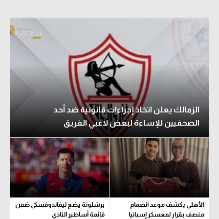
الزمالك يعلن اتخاذ إجراءات قانونية ضد أحد
الصحفيين للإساءة لبعض لاعبي الفريق
الأهلي يكشف موعد انضمام
برشلونة يضع ليفاندوفسكي ضمن
منصف بقرار لمعسكر إسبانيا
قائمة أساطير النادي