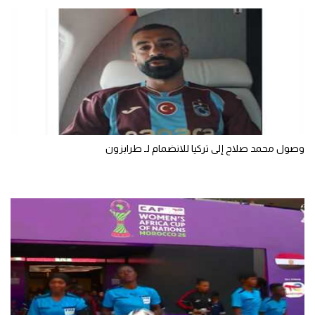
الوطن العربي
في المونديال
رياضة نسائية
آسيا
أمريكا
وصول محمد صلاح إلى تركيا للانضمام لـ طرابزون
ركن الألعاب
أقسام خاصة
Gamers
ميركاتو
تحقيق في الجول
تقرير في الجول