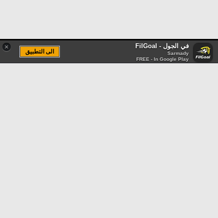
في الجول - FilGoal
×
الى التطبيق
Sarmady
FREE - In Google Play