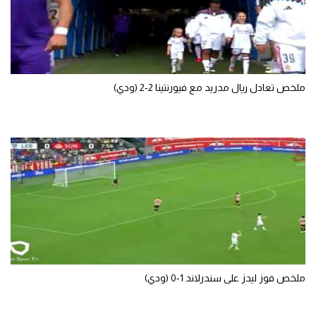
ملخص تعادل ريال مدريد مع فيورنتينا 2-2 (ودي)
ملخص فوز ليدز على سندرلاند 1-0 (ودي)