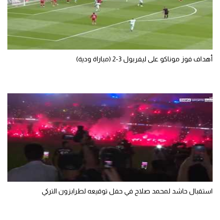
سعودي في الجول
الدوري الإنجليزي
الدوري الإسباني
أهداف فوز موناكو على ليفربول 3-2 (مباراة ودية)
دوري أبطال أوروبا
القسم الثاني
رياضات أخرى
أمم إفريقيا
كرة السلة الأمريكية
كرة سلة
كرة يد
استقبال حاشد لمحمد صلاح في حفل توقيعه لطرابزون التركي
كرة طائرة