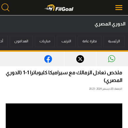
الدوري المصري
محتوى إخباري
الرئيسية
نظرة عامة
الترتيب
مباريات
الهدافون
أخب
الرئيسية
أخبار
مباريات
ملخص تعادل الزمالك مع سيراميكا كليوباترا 1-1 (الدوري
ميركاتو
المصري)
الجمعة، 20 ديسمبر 2024 - 20:23
فانتازي في الجول
مسابقة التوقعات
فيديوهات
عدسات