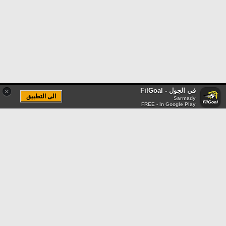
في الجول - FilGoal
×
الى التطبيق
Sarmady
FREE - In Google Play