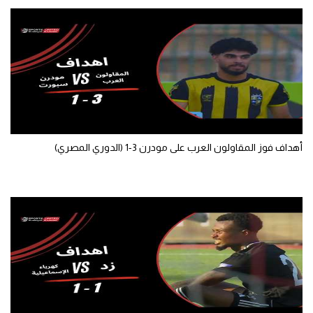
الوطن العربي
في المونديال
رياضة نسائية
آسيا
أمريكا
أهداف فوز المقاولون العرب على مودرن 3-1 (الدوري المصري)
ركن الألعاب
أقسام خاصة
Gamers
ميركاتو
تحقيق في الجول
تقرير في الجول