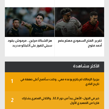
تقرير: الفتح السعودي مهتم بضم
هز الشباك مرتين.. مرموش يقود
أحمد فتوح
سيتي للفوز على أتليتكو مدريد
الأكثر مشاهدة
بيزيرا: الزمالك لم يلتزم بوعده معي.. وكنت سأصبح أغلى صفقة في
1
تاريخ النادي
خبر في الجول - الأهلي يبدأ من دور الـ 32.. والثلاثي المصري يشارك
2
قاريا من التمهيدي الأول