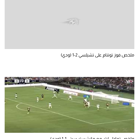
الوطن العربي
في المونديال
رياضة نسائية
آسيا
ملخص فوز توتنام على تشيلسي 2-1 (ودي)
أمريكا
ركن الألعاب
أقسام خاصة
Gamers
ميركاتو
تحقيق في الجول
تقرير في الجول
ملخص تعادل إنتر مع مانشستر سيتي 1-1 (ودي)