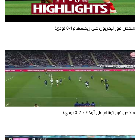
ملخص فوز ليفربول على ريكسهام 1-0 (ودي)
ملخص فوز توتنام على أوكلاند 2-0 (ودي)