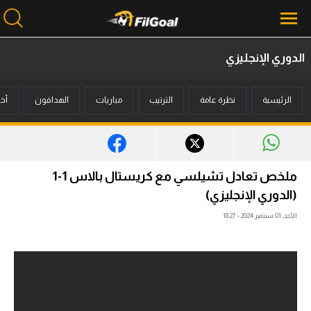
الدوري الإنجليزي
محتوى إخباري
الرئيسية
نظرة عامة
الترتيب
مباريات
الهدافون
أخب
الرئيسية
أخبار
مباريات
ملخص تعادل تشيلسي مع كريستال بالاس 1-1
ميركاتو
(الدوري الإنجليزي)
الأحد، 01 سبتمبر 2024 - 18:27
فانتازي في الجول
مسابقة التوقعات
فيديوهات
عدسات