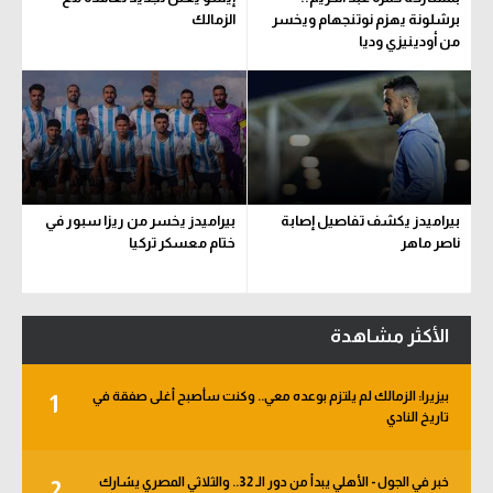
برشلونة يهزم نوتنجهام ويخسر
الزمالك
من أودينيزي وديا
بيراميدز يكشف تفاصيل إصابة
بيراميدز يخسر من ريزا سبور في
ناصر ماهر
ختام معسكر تركيا
الأكثر مشاهدة
بيزيرا: الزمالك لم يلتزم بوعده معي.. وكنت سأصبح أغلى صفقة في
1
تاريخ النادي
خبر في الجول - الأهلي يبدأ من دور الـ 32.. والثلاثي المصري يشارك
2