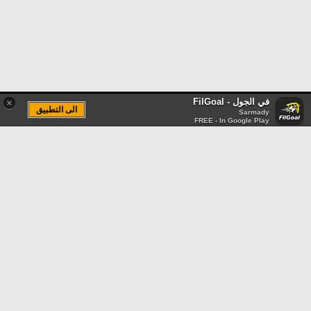
في الجول - FilGoal
×
الى التطبيق
Sarmady
FREE - In Google Play