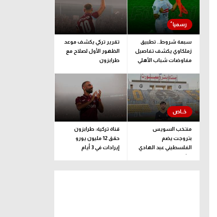
سبعة شروط.. تطبيق
تقرير تركي يكشف موعد
زملكاوي يكشف تفاصيل
الظهور الأول لصلاح مع
مفاوضات شباب الأهلي
طرابزون
لضم بيزيرا قبل غلق
الملف
منتخب السويس
قناة تركية: طرابزون
بتروجت يضم
حقق 12 مليون يورو
الفلسطيني عبد الهادي
إيرادات في 3 أيام
راشد