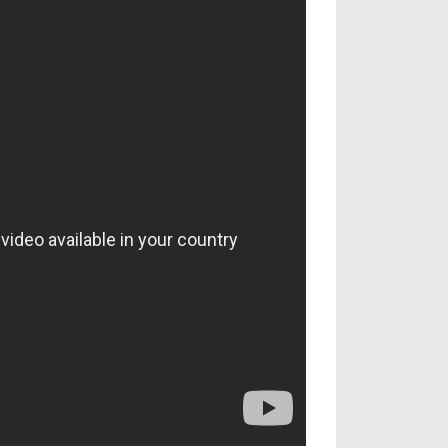
آراء حرة
الدوري ا
ركن الألعاب
دوري أبطا
دوري أبطا
كل البطولات