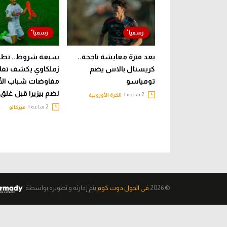
بعد فترة معايشة ناجحة..
سبعة شروط.. تطب
كريستال بالاس يضم
زملكاوي يكشف تفا
تومياسو
مفاوضات شباب الأ
لضم بيزيرا قبل غلق
2 ساعة |
الكرة الأوروبية
2 ساعة |
ميركاتو
© 2026
فى الجول دوت كوم
يتم إدارته و تطويره
بواسطة