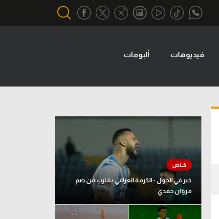
فيديوهات
ألبومات
أقسام خاصة
Gamers
يكية
ميركاتو
تحقيق في الجول
تقرير في الجول
تحليل في الجول
حكايات في الجول
خبر في الجول - الكرمة العراقي يقترب من ضم
مروان حمدي
كويز في الجول
فيديو في الجول