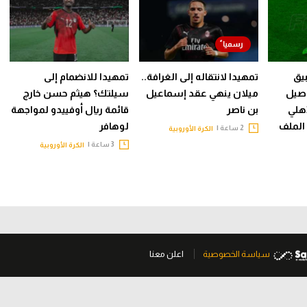
يق
تمهيدا لانتقاله إلى الغرافة..
تمهيدا للانضمام إلى
صيل
ميلان ينهي عقد إسماعيل
سيلتك؟ هيثم حسن خارج
هلي
بن ناصر
قائمة ريال أوفييدو لمواجهة
 الملف
لوهافر
2 ساعة |
الكرة الأوروبية
3 ساعة |
الكرة الأوروبية
سياسة الخصوصية
اعلن معنا