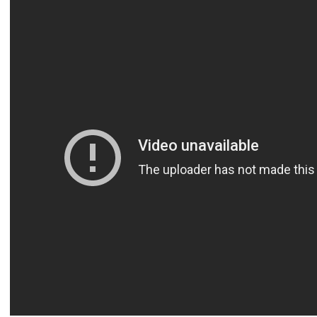
آسيا
دوري أبطال أوروبا
لسعودي للمحترفين
أمريكا
القسم الثاني
ل أوروبا
ركن الألعاب
رياضات أخرى
ل إفريقيا