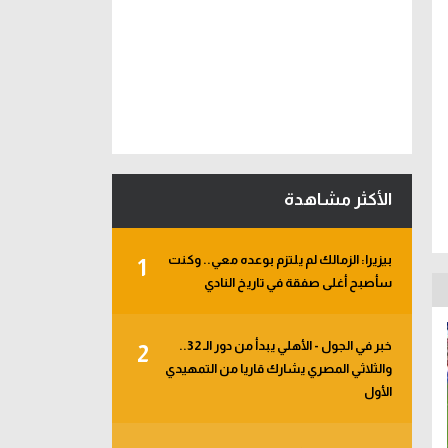
الأكثر مشاهدة
بيزيرا: الزمالك لم يلتزم بوعده معي.. وكنت
1
سأصبح أغلى صفقة في تاريخ النادي
خبر في الجول - الأهلي يبدأ من دور الـ 32..
2
والثلاثي المصري يشارك قاريا من التمهيدي
الأول