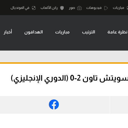
مباريات
فيديوهات
صور
ركن الألعاب
في المونديال
نظرة عامة
الترتيب
مباريات
الهدافون
أخبار
أقسام
أمم إفريقيا
الكرة المصرية
كرة السلة الأمر
الدوري المصري
لمصري
كرة سلة
الكرة الأوروبية
نجليزي الممتاز
كرة يد
 (الدوري الإنجليزي)
الكرة الإفريقية
إسباني
كرة طائرة
منتخب مصر
إيطالي
الوطن العربي
سعودي في الجول
في المونديال
لماني
الدوري الإنجليزي
رياضة نسائية
لفرنسي
الدوري الإسباني