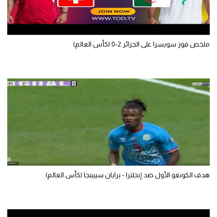
الوطن العربي
في المونديال
ملخص فوز سويسرا على الجزائر 2-0 (كأس العالم)
رياضة نسائية
آسيا
أمريكا
ركن الألعاب
أقسام خاصة
Gamers
ميركاتو
هدف الكونغو الأول ضد إنجلترا - برايان سيبينجا (كأس العالم)
تحقيق في الجول
تقرير في الجول