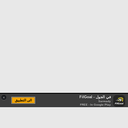
في الجول - FilGoal
×
الى التطبيق
Sarmady
FREE - In Google Play