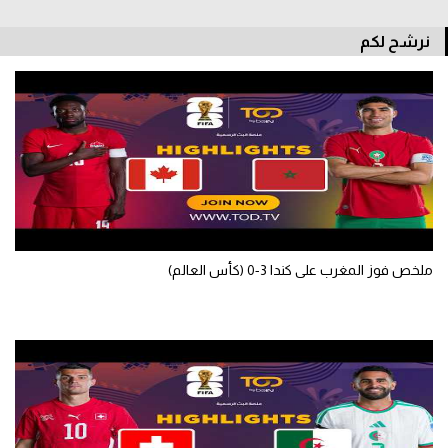
سعودي في الجول
نرشح لكم
الدوري الإنجليزي
الدوري الإسباني
دوري أبطال أوروبا
القسم الثاني
رياضات أخرى
أمم إفريقيا
ملخص فوز المغرب على كندا 3-0 (كأس العالم)
كرة السلة الأمريكية
كرة سلة
كرة يد
كرة طائرة