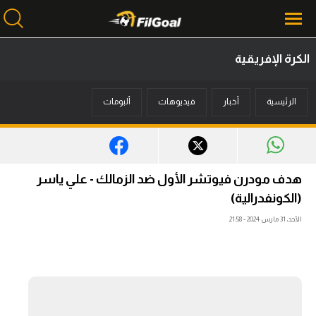
الكرة الإفريقية
محتوى إخباري
الرئيسية
أخبار
فيديوهات
ألبومات
الرئيسية
أخبار
مباريات
هدف مودرن فيوتشر الأول ضد الزمالك - علي ياسر
ميركاتو
(الكونفدرالية)
الأحد، 31 مارس 2024 - 21:58
فانتازي في الجول
مسابقة التوقعات
فيديوهات
عدسات