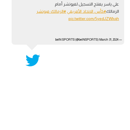
علي ياسر يفتتح التسجيل لفيوتشر أمام
آراء حرة
الزمالك
#كأس_الاتحاد_الأفريقي
#الزمالك_فيوتشر
pic.twitter.com/5yedJZWkqh
ركن الألعاب
— beIN SPORTS (@beINSPORTS)
بطولات
March 31, 2024
أمريكا 2026
الدوري المصري
الدوري الإنجليزي الممتاز
الدوري الإسباني
الدوري الإيطالي
الدوري الألماني
الدوري الفرنسي