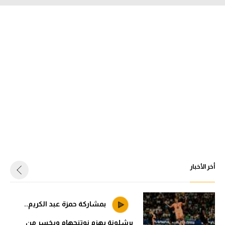
أخر الأخبار
بمشاركة حمزة عبد الكريم..
برشلونة يهزم نوتنجهام ويخسر من