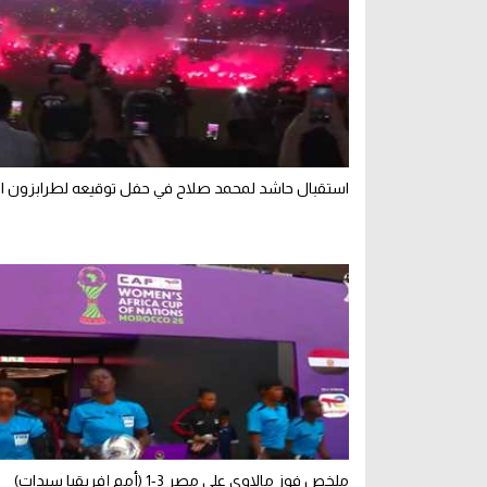
استقبال حاشد لمحمد صلاح في حفل توقيعه لطرابزون ال
ملخص فوز مالاوي على مصر 3-1 (أمم إفريقيا سيدات)