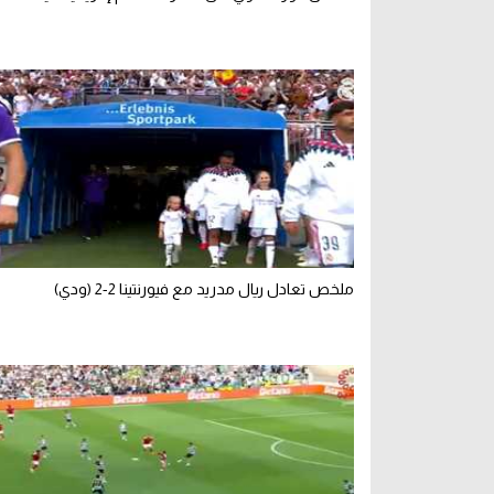
ملخص تعادل ريال مدريد مع فيورنتينا 2-2 (ودي)