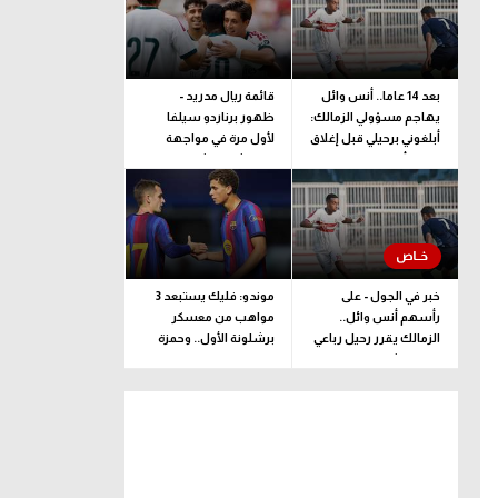
بعد 14 عاما.. أنس وائل
قائمة ريال مدريد -
يهاجم مسؤولي الزمالك:
ظهور برناردو سيلفا
أبلغوني برحيلي قبل إغلاق
لأول مرة في مواجهة
القيد بأيام
فرينتشفاروشي
خبر في الجول - على
موندو: فليك يستبعد 3
رأسهم أنس وائل..
مواهب من معسكر
الزمالك يقرر رحيل رباعي
برشلونة الأول.. وحمزة
فريق الشباب
عبد الكريم مستمر