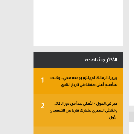
الأكثر مشاهدة
بيزيرا: الزمالك لم يلتزم بوعده معي.. وكنت
1
سأصبح أغلى صفقة في تاريخ النادي
خبر في الجول - الأهلي يبدأ من دور الـ 32..
2
والثلاثي المصري يشارك قاريا من التمهيدي
الأول