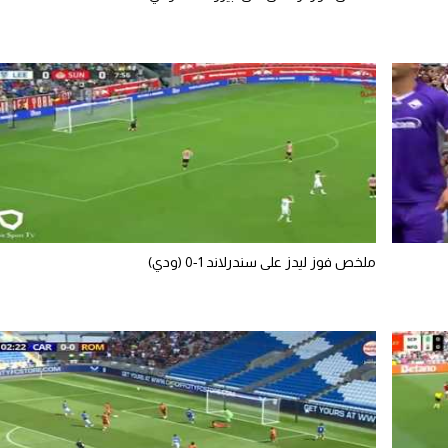
ملخص فوز ليدز على سندرلاند 1-0 (ودي)