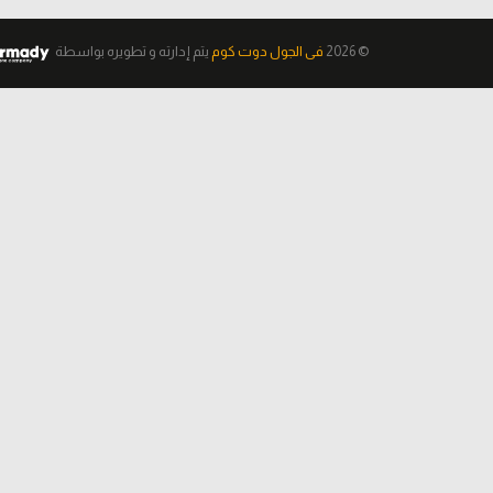
© 2026
فى الجول دوت كوم
يتم إدارته و تطويره
بواسطة