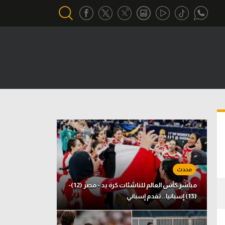
أقسام خاصة
Gamers
يكية
ميركاتو
تحقيق في الجول
تقرير في الجول
تحليل في الجول
حكايات في الجول
مباشر كأس العالم للناشئات كرة يد - مصر (12)-
(13) إسبانيا.. تقدم إسباني
كويز في الجول
فيديو في الجول