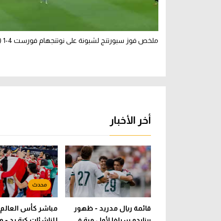
ملخص فوز سبورتنج لشبونة على نوتنجهام فورست 4-1 (ودي)
أخر الأخبار
قائمة ريال مدريد - ظهور
مباشر كأس العالم
برناردو سيلفا لأول مرة في