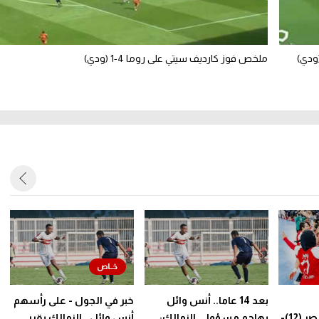
ملخص فوز كارديف سيتي على روما 4-1 (ودي)
بعد 14 عاما.. أنس وائل
خبر في الجول - على رأسهم
للناشئات كرة يد - مصر (12)-
يهاجم مسؤولي الزمالك:
أنس وائل.. الزمالك يقرر