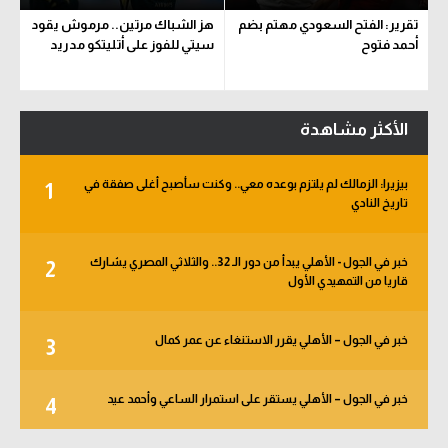
تقرير: الفتح السعودي مهتم بضم
هز الشباك مرتين.. مرموش يقود
أحمد فتوح
سيتي للفوز على أتليتكو مدريد
الأكثر مشاهدة
بيزيرا: الزمالك لم يلتزم بوعده معي.. وكنت سأصبح أغلى صفقة في
1
تاريخ النادي
خبر في الجول - الأهلي يبدأ من دور الـ 32.. والثلاثي المصري يشارك
2
قاريا من التمهيدي الأول
خبر في الجول – الأهلي يقرر الاستنغاء عن عمر كمال
3
خبر في الجول – الأهلي يستقر على استمرار الساعي وأحمد عيد
4