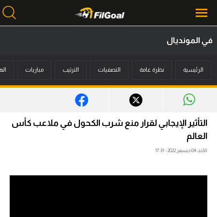
في المونديال
محتوى إخباري
الرئيسية
نظرة عامة
التصفيات
الترتيب
مباريات
اله
الرئيسية
أخبار
مباريات
التأثير الإيجابي لقرار منع شرب الكحول في ملاعب كأس
ميركاتو
العالم
الأحد، 04 ديسمبر 2022 - 17:31
فانتازي في الجول
مسابقة التوقعات
فيديوهات
عدسات