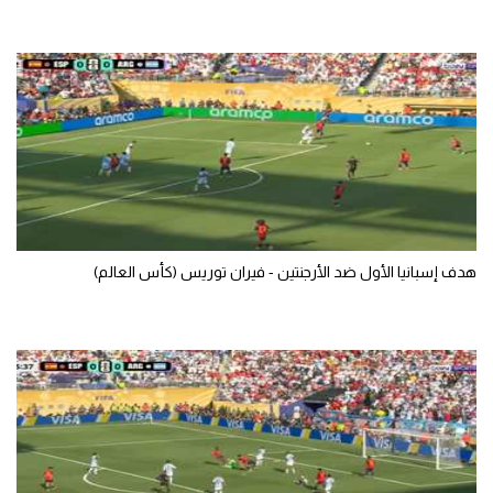
سعودي في الجول
الدوري الإنجليزي
الدوري الإسباني
دوري أبطال أوروبا
القسم الثاني
رياضات أخرى
هدف إسبانيا الأول ضد الأرجنتين - فيران توريس (كأس العالم)
أمم إفريقيا
كرة السلة الأمريكية
كرة سلة
كرة يد
كرة طائرة