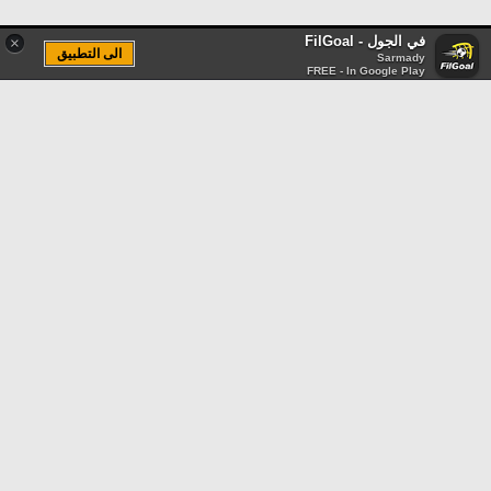
في الجول - FilGoal
×
الى التطبيق
Sarmady
FREE - In Google Play