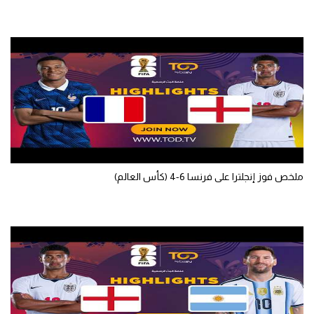
ملخص فوز إنجلترا على فرنسا 6-4 (كأس العالم)