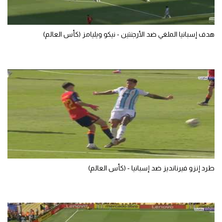
الوطن العربي
في المونديال
هدف إسبانيا الملغي ضد الأرجنتين - نيكو ويليامز (كأس العالم)
رياضة نسائية
آسيا
أمريكا
ركن الألعاب
أقسام خاصة
Gamers
طرد إنزو فيرنانديز ضد إسبانيا - (كأس العالم)
ميركاتو
تحقيق في الجول
تقرير في الجول