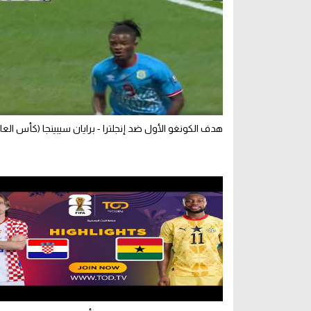
هدف الكونغو الأول ضد إنجلترا - برايان سيبينجا (كأس العا