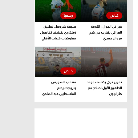
خبر في الجول - الكرمة
سبعة شروط.. تطبيق
العراقي يقترب من ضم
زملكاوي يكشف تفاصيل
مروان حمدي
مفاوضات شباب الأهلي
لضم بيزيرا قبل غلق
الملف
تقرير تركي يكشف موعد
منتخب السويس
الظهور الأول لصلاح مع
بتروجت يضم
طرابزون
الفلسطيني عبد الهادي
راشد