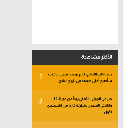
الأكثر مشاهدة
بيزيرا: الزمالك لم يلتزم بوعده معي.. وكنت
1
سأصبح أغلى صفقة في تاريخ النادي
خبر في الجول - الأهلي يبدأ من دور الـ 32..
2
والثلاثي المصري يشارك قاريا من التمهيدي
الأول