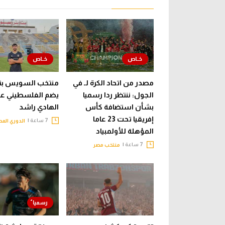
مصدر من اتحاد الكرة لـ في
منتخب السويس بت
الجول: ننتظر ردا رسميا
يضم الفلسطيني عب
بشأن استضافة كأس
الهادي راشد
إفريقيا تحت 23 عاما
7 ساعة |
الدوري الم
المؤهلة للأولمبياد
7 ساعة |
منتخب مصر