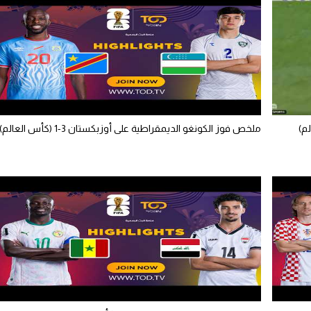
لم)
ملخص فوز الكونغو الديمقراطية على أوزبكستان 3-1 (كأس العالم)