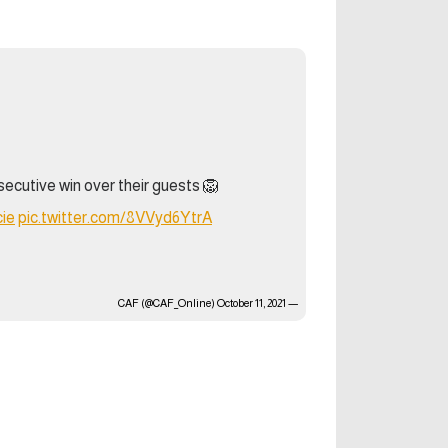
آراء حرة
الدوري ا
ركن الألعاب
دوري أبطا
دوري أبطا
كل البطولات
cutive win over their guests 🦁
ie
pic.twitter.com/8VVyd6YtrA
October 11, 2021
— CAF (@CAF_Online)