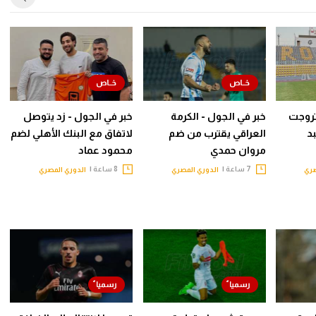
روجت
خبر في الجول - الكرمة
خبر في الجول - زد يتوصل
د
العراقي يقترب من ضم
لاتفاق مع البنك الأهلي لضم
مروان حمدي
محمود عماد
7 ساعة |
8 ساعة |
صري
الدوري المصري
الدوري المصري