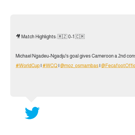
آسيا
دوري أبطال أوروبا
لسعودي للمحترفين
أمريكا
القسم الثاني
ل أوروبا
ركن الألعاب
رياضات أخرى
🎥 Match Highlights: 🇲🇿 0-1 🇨🇲
ل إفريقيا
Michael Ngadeu-Ngadju's goal gives Cameroon a 2nd conse
#WorldCup
|
#WCQ
|
@moz_osmambas
|
@FecafootOffic