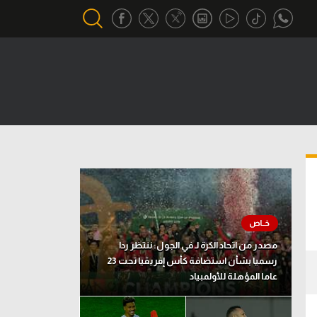
أقسام خاصة
Gamers
يكية
ميركاتو
تحقيق في الجول
تقرير في الجول
تحليل في الجول
مصدر من اتحاد الكرة لـ في الجول: ننتظر ردا
حكايات في الجول
رسميا بشأن استضافة كأس إفريقيا تحت 23
عاما المؤهلة للأولمبياد
كويز في الجول
فيديو في الجول