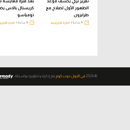
تقرير تركي يكشف موعد
بعد فترة معايشة نا
الظهور الأول لصلاح مع
كريستال بالاس يض
طرابزون
تومياسو
9 ساعة |
9 ساعة |
الكرة الأوروبية
الكرة الأورو
© 2026
فى الجول دوت كوم
يتم إدارته و تطويره
بواسطة