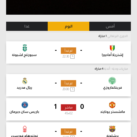
أمس
اليوم
غدا
الدوري البرتغالي
1 مباراة
-
-
لم تبدأ
إشتريلا أمادورا
سبورتنج لشبونة
22:30
مباريات ودية - أندية
4 مباراة
-
-
لم تبدأ
فرينكفاروزي
ريال مدريد
20:00
1
0
مباشر
مانشستر يونايتد
باريس سان جيرمان
45
+02
-
-
لم تبدأ
برشلونة
نوتنجهام فورست