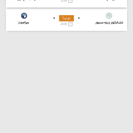
22:00
-
-
لم تبدأ
تشايكور ريزه سبور
بيراميدز
20:00