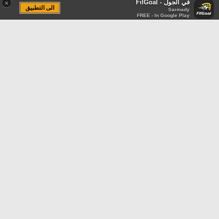
في الجول - FilGoal
×
الى التطبيق
Sarmady
FREE - In Google Play