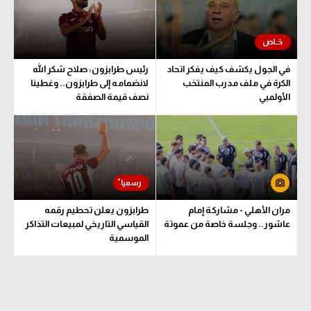
الدوري الإنجليزي
سعودي في الجول
الدوري الإسباني
الدوري الإنجليزي
في الجول يكشف كيف يفكر اتحاد
رئيس طرابزون: صلاح شكر الله
دوري أبطال أوروبا
الدوري الإسباني
الكرة في ملف مدرب المنتخب
لانضمامه إلى طرابزون.. وغطينا
الأولمبي
نصف قيمة الصفقة
القسم الثاني
دوري أبطال أوروبا
رياضات أخرى
القسم الثاني
أمم إفريقيا
رياضات أخرى
كرة السلة الأمريكية
أمم إفريقيا
مران الأهلي - مشاركة إمام
طرابزون يعلن تحطيم رقمه
كرة سلة
كرة السلة الأمريكية
عاشور.. وجلسة خاصة من عموتة
القياسي التاريخي لمبيعات التذاكر
الموسمية
كرة يد
كرة سلة
كرة طائرة
كرة يد
الوطن العربي
كرة طائرة