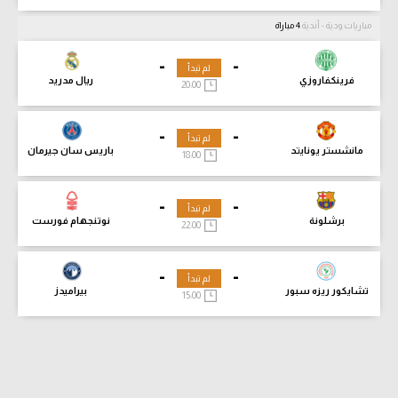
مباريات ودية - أندية
4 مباراة
-
-
لم تبدأ
فرينكفاروزي
ريال مدريد
20:00
-
-
لم تبدأ
مانشستر يونايتد
باريس سان جيرمان
18:00
-
-
لم تبدأ
برشلونة
نوتنجهام فورست
22:00
-
-
لم تبدأ
تشايكور ريزه سبور
بيراميدز
15:00