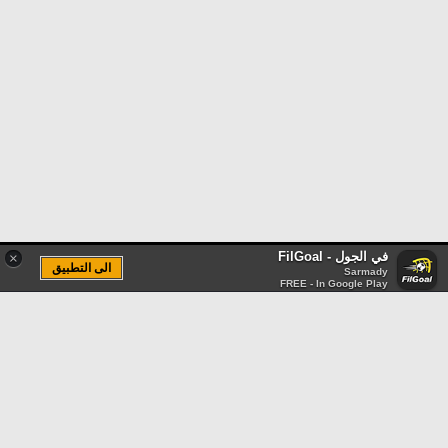
في الجول - FilGoal
×
الى التطبيق
Sarmady
FREE - In Google Play