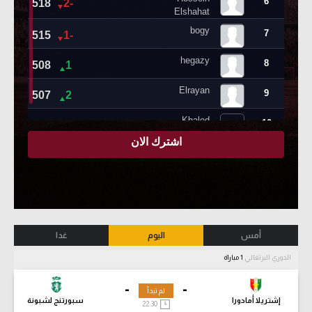
أمس
اليوم
غدا
الدوري البرتغالي
1 مباراة
-
-
لم تبدأ
إشتريلا أمادورا
سبورتنج لشبونة
22:30