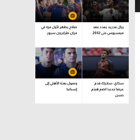
ريال مدريد يمدد عقد
صلاح يظهر لأول مرة في
فينسيوس حتى 2032
مران طرابزون سبور
سكاي: سلتيك قدم
وصول بعثة الأهلي إلى
عرضا جديدا لضم هيثم
إسبانيا
حسن