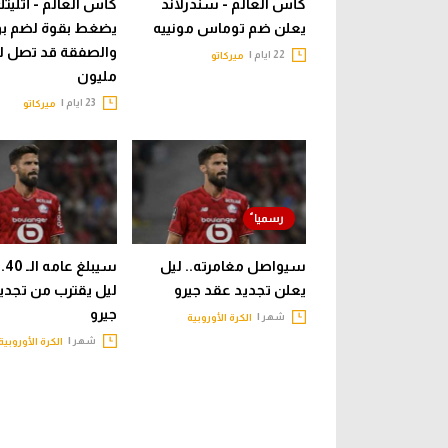
كأس العالم - سندرلاند
كأس العالم - أثليت
يعلن ضم توماس مونييه
يضغط بقوة لضم بو
22 ايام |
ميركاتو
مليون
23 ايام |
ميركاتو
سيواصل مغامرته.. ليل
سيب
يعلن تجديد عقد جيرو
ليل يقترب من تجدي
جيرو
شهر |
الكرة الأوروبية
شهر |
الكرة الأوروبية