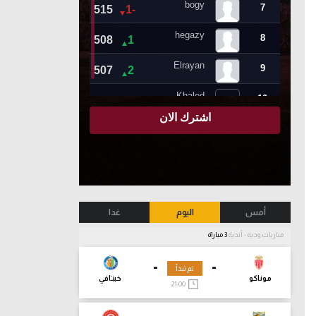
أمس
اليوم
غدا
مباريات ودية - أندية
3 مباراة
-
-
لم تبدأ
موناكو
خيتافي
21:00