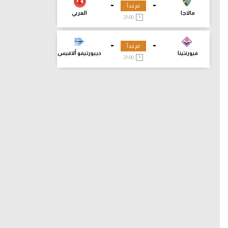
-
-
لم تبدأ
مالاجا
العربي
21:00
-
-
لم تبدأ
فيورنتينا
ديبورتيفو ألافيس
21:00