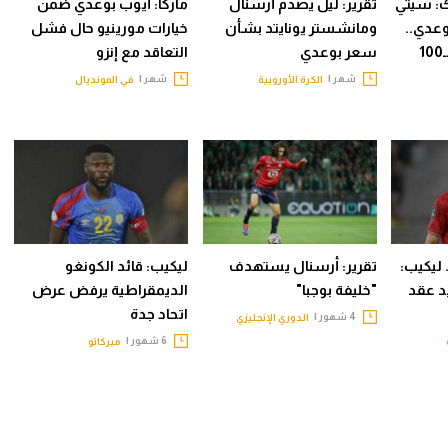
ك: سيتي
تقرير: ليل يصدم أرسنال
ماركا: أيوب بوعدي ضمن
عدي..
ومانشستر يونايتد بشأن
خيارات مورينيو حال فشل
والصفقة قد تصل لـ100
سعر بوعدي
التعاقد مع إنزو
شهر |
شهر |
الكرة الأوروبية
في المونديال
لغ عامه الـ 40.. ليكيب:
تقرير: أرسنال يستهدف
ليكيب: قائد الكونغو
د عقد
"خليفة بوجبا"
الديمقراطية يرفض عرض
اتحاد جدة
4 شهور |
الدوري الإنجليزي
6 شهور |
ميركاتو