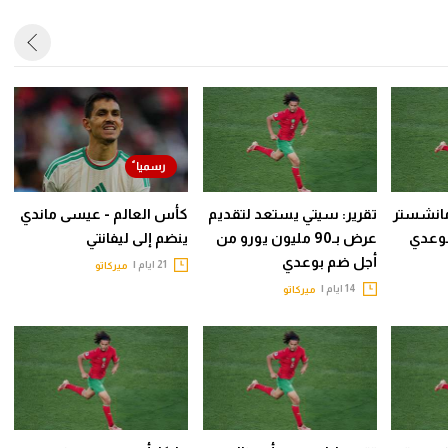
آسيا
أمريكا
ركن الألعاب
مانشستر
تقرير: سيتي يستعد لتقديم
كأس العالم - عيسى ماندي
بوعدي
عرض بـ90 مليون يورو من
ينضم إلى ليفانتي
أجل ضم بوعدي
21 ايام |
ميركاتو
14 ايام |
ميركاتو