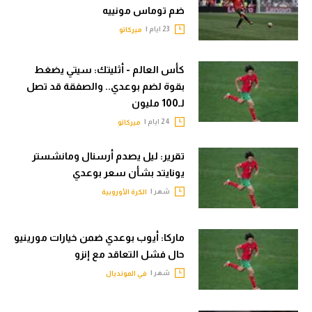
ضم توماس مونييه
في المونديال
الوطن العربي
23 ايام |
ميركاتو
رياضة نسائية
في المونديال
آسيا
رياضة نسائية
كأس العالم - أثليتك: سيتي يضغط
بقوة لضم بوعدي.. والصفقة قد تصل
أمريكا
آسيا
لـ100 مليون
ركن الألعاب
24 ايام |
ميركاتو
أمريكا
ركن الألعاب
تقرير: ليل يصدم أرسنال ومانشستر
أقسام خاصة
يونايتد بشأن سعر بوعدي
Gamers
شهر |
الكرة الأوروبية
أقسام خاصة
ميركاتو
Gamers
تحقيق في الجول
ماركا: أيوب بوعدي ضمن خيارات مورينيو
ميركاتو
حال فشل التعاقد مع إنزو
تقرير في الجول
شهر |
في المونديال
تحقيق في الجول
تحليل في الجول
تقرير في الجول