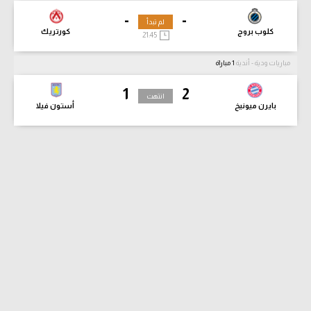
-
-
لم تبدأ
كلوب بروج
كورتريك
21:45
مباريات ودية - أندية
1 مباراة
1
2
انتهت
بايرن ميونيخ
أستون فيلا