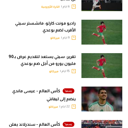
6 ايام |
الدوري الإنجليزي
الكرة الأوروبية
سعودي في الجول
الدوري الإسباني
الدوري الإنجليزي
راديو مونت كارلو: مانشستر سيتي
دوري أبطال أوروبا
الأقرب لضم بوعدي
الدوري الإسباني
9 ايام |
ميركاتو
القسم الثاني
دوري أبطال أوروبا
رياضات أخرى
القسم الثاني
تقرير: سيتي يستعد لتقديم عرض بـ90
مليون يورو من أجل ضم بوعدي
أمم إفريقيا
رياضات أخرى
15 ايام |
ميركاتو
كرة السلة الأمريكية
أمم إفريقيا
كرة سلة
كرة السلة الأمريكية
كأس العالم - عيسى ماندي
كرة يد
ينضم إلى ليفانتي
كرة سلة
22 ايام |
ميركاتو
كرة طائرة
كرة يد
الوطن العربي
كرة طائرة
كأس العالم - سندرلاند يعلن