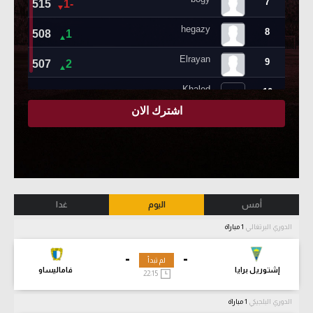
أمس
اليوم
غدا
الدوري البرتغالي
1 مباراة
-
-
لم تبدأ
إشتوريل برايا
فاماليساو
22:15
الدوري البلجيكي
1 مباراة