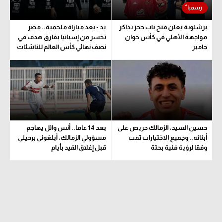
برشلونة يعلن فتح باب حجز تذاكر
يد - بعد مباراة ملحمية.. مصر
مواجهة الأهلي في كأس خوان
تخسر من إسبانيا بفارق هدف في
جامبر
نصف نهائي كأس العالم للناشئات
حسين السيد: الزمالك حريص على
بعد 14 عاما.. أنس وائل يهاجم
أبنائه.. وجميع الاختيارات تمت
مسؤولي الزمالك: أبلغوني برحيلي
وفقا لرؤية فنية بحتة
قبل إغلاق القيد بأيام