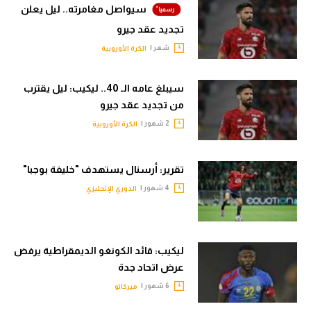
حكايات في الجول
سيواصل مغامرته.. ليل يعلن
تحليل في الجول
تجديد عقد جيرو
كويز في الجول
حكايات في الجول
شهر |
الكرة الأوروبية
فيديو في الجول
كويز في الجول
سيبلغ عامه الـ 40.. ليكيب: ليل يقترب
فيديو في الجول
من تجديد عقد جيرو
2 شهور |
الكرة الأوروبية
تقرير: أرسنال يستهدف "خليفة بوجبا"
4 شهور |
الدوري الإنجليزي
ليكيب: قائد الكونغو الديمقراطية يرفض
عرض اتحاد جدة
6 شهور |
ميركاتو