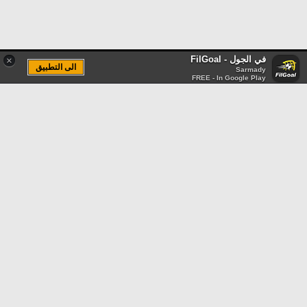
في الجول - FilGoal
×
الى التطبيق
Sarmady
FREE - In Google Play