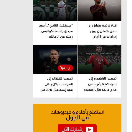
قناة تركية: طرابزون
"مستقبل النادي".. أحمد
حقق 12 مليون يورو
مجدي يكشف كواليس
إيرادات في 3 أيام
رحيله عن الزمالك
تمهيدا للانضمام إلى
تمهيدا لانتقاله إلى
سيلتك؟ هيثم حسن
الغرافة.. ميلان ينهي
خارج قائمة ريال أوفييدو
عقد إسماعيل بن ناصر
لمواجهة لوهافر
استمتع بأفلام و فيديوهات
في الجول
إشترك الآن