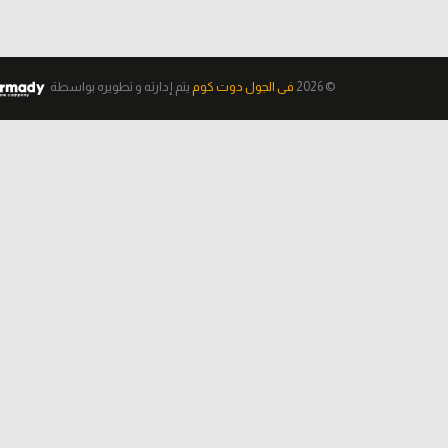
© 2026
فى الجول دوت كوم
يتم إدارته و تطويره
بواسطة