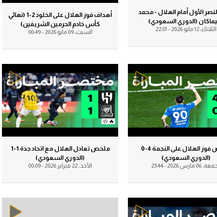
آسيا
صر الأول أمام الهلال - محمد
دوري أبطال أوروبا
لسعودي للمحترفين
أهداف فوز الهلال على الخلود 2-1 (نهائي
اكان (الدوري السعودي)
كأس خادم الحرمين الشريفين)
أمريكا
الثلاثاء، 12 مايو 2026 - 22:01
السبت، 09 مايو 2026 - 00:49
القسم الثاني
ل أوروبا
ركن الألعاب
رياضات أخرى
ل إفريقيا
ملخص فوز الهلال على النجمة 4-0
ملخص تعادل الهلال مع اتحاد جدة 1-1
(الدوري السعودي)
(الدوري السعودي)
، 06 مارس 2026 - 23:44
الأحد، 22 فبراير 2026 - 00:09