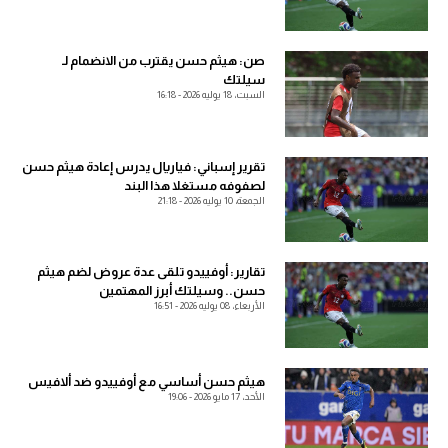
الدوري السعودي للمحترفين
صن: هيثم حسن يقترب من الانضمام لـ
سيلتك
دوري أبطال أوروبا
السبت، 18 يوليه 2026 - 16:18
دوري أبطال إفريقيا
تقرير إسباني: فياريال يدرس إعادة هيثم حسن
كل البطولات
لصفوفه مستغلا هذا البند
الجمعة، 10 يوليه 2026 - 21:18
أقسام
تقارير: أوفييدو تلقى عدة عروض لضم هيثم
الكرة المصرية
حسن.. وسيلتك أبرز المهتمين
الأربعاء، 08 يوليه 2026 - 16:51
الدوري المصري
الكرة الأوروبية
هيثم حسن أساسي مع أوفييدو ضد ألافيس
الكرة الإفريقية
الأحد، 17 مايو 2026 - 19:06
منتخب مصر