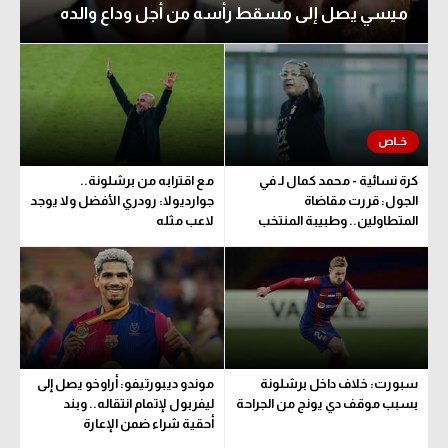
ميسي يصل إلى مسقط رأسه من أجل وداع والده
الوطن العربي
في المونديال
رياضة نسائية
آسيا
أمريكا
كرة نسائية - محمد كمال لـ في
مع اقترابه من برشلونة..
الجول: قررت مقاضاة
جوارديولا: رودري الأفضل ولا يوجد
ركن الألعاب
المتطاولين.. وطبيبة المنتخب
لاعب مثله
تحدد مدة اللعب
أقسام خاصة
Gamers
ميركاتو
سبورت: خلاف داخل برشلونة
موندو ديبورتيفو: أراوخو يصل إلى
تحقيق في الجول
بسبب موقف دي يونج من الجراحة
ليفربول لإتمام انتقاله.. وبند
أحقية شراء ضمن الإعارة
تقرير في الجول