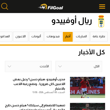
ريال أوفييدو
محتوى إخباري
محتوى إخباري
نظرة عامة
المباريات
أخبار
فيديوهات
ألبومات
اللاعبون
الهدافو
الرئيسية
الرئيسية
أخبار
أخبار
كل الأخبار
مباريات
مباريات
الكل
الأحدث
ميركاتو
ميركاتو
الكل
خلال اليوم
خلال الشهر
خلال الإسبوع
الأحدث
الأكثر قراءة
فانتازي في الجول
فانتازي في الجول
مدرب أوفييدو: هيثم حسن؟ رحيل بعض
اللاعبين كان ضروريا.. ونضع رغبة اللاعب
مسابقة التوقعات
مسابقة التوقعات
بالاعتبار
السبت، 08 أغسطس 2026 - 13:58
فيديوهات
فيديوهات
تمهيدا للانضمام إلى سيلتك؟ هيثم حسن خارج
عدسات
عدسات
قائمة ريال أوفييدو لمواجهة لوهافر