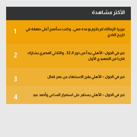
تحليل في الجول
الأكثر مشاهدة
حكايات في الجول
بيزيرا: الزمالك لم يلتزم بوعده معي.. وكنت سأصبح أغلى صفقة في
1
كويز في الجول
تاريخ النادي
فيديو في الجول
خبر في الجول - الأهلي يبدأ من دور الـ 32.. والثلاثي المصري يشارك
2
قاريا من التمهيدي الأول
خبر في الجول – الأهلي يقرر الاستنغاء عن عمر كمال
3
خبر في الجول – الأهلي يستقر على استمرار الساعي وأحمد عيد
4