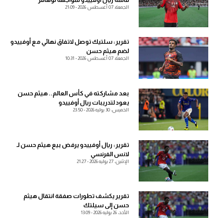
الجمعة، 07 أغسطس 2026 - 21:09
آراء حرة
آراء حرة
ركن الألعاب
ركن الألعاب
تقرير: سلتيك توصل لاتفاق نهائي مع أوفييدو
لضم هيثم حسن
بطولات
الجمعة، 07 أغسطس 2026 - 10:31
بطولات
كل البطولات
أمريكا 2026
بعد مشاركته في كأس العالم.. هيثم حسن
يعود لتدريبات ريال أوفييدو
الدوري المصري
الخميس، 30 يوليه 2026 - 23:50
الدوري الإنجليزي الممتاز
تقرير: ريال أوفييدو يرفض بيع هيثم حسن لـ
الدوري الإسباني
لانس الفرنسي
الإثنين، 27 يوليه 2026 - 21:27
الدوري الإيطالي
الدوري الألماني
تقرير يكشف تطورات صفقة انتقال هيثم
حسن إلى سيلتك
الأحد، 26 يوليه 2026 - 13:09
الدوري الفرنسي