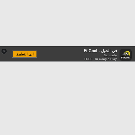
في الجول - FilGoal
×
الى التطبيق
Sarmady
FREE - In Google Play